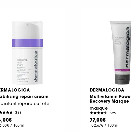
ERMALOGICA
DERMALOGICA
abilizing repair cream
Multivitamin Powe
Recovery Masque
Hydratant réparateur et stabilisant anti-rougeurs
masque
338
525
8,00€
77,00€
6,00€
/
100ml
102,67€
/
100ml