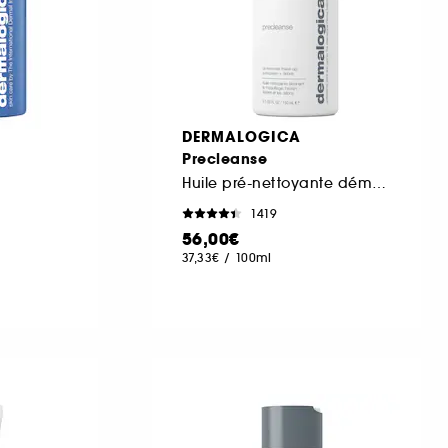
DERMALOGICA
Precleanse
Huile pré-nettoyante démaquillante
1419
56,00€
37,33€
/
100ml