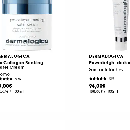
ERMALOGICA
DERMALOGICA
ro Collagen Banking
Powerbright dark 
ater Cream
Soin anti-tâches
rème
319
279
3,00€
94,00€
6,67€
/
100ml
188,00€
/
100ml