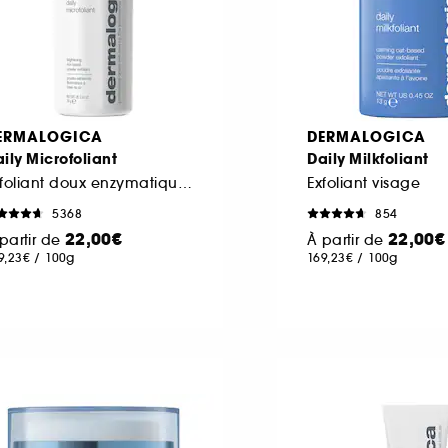
ERMALOGICA
DERMALOGICA
ily Microfoliant
Daily Milkfoliant
Exfoliant doux enzymatique et mécanique
Exfoliant visage
5368
854
22,00€
22,00€
partir de
À partir de
9,23€
/
100g
169,23€
/
100g