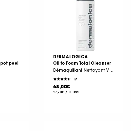
DERMALOGICA
spot peel
Oil to Foam Total Cleanser
Démaquillant Nettoyant Visage
19
68,00€
27,20€
/
100ml