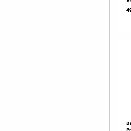
4
D
Pr