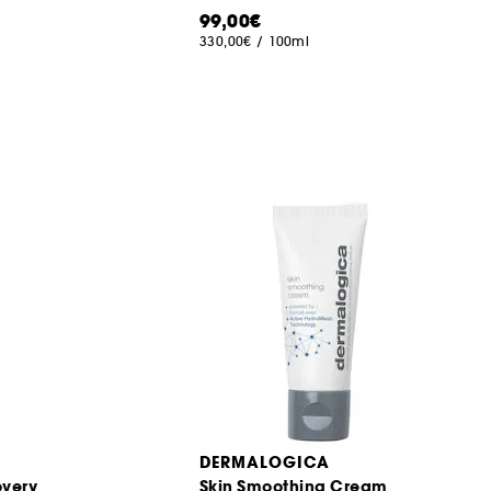
99,00€
330,00€
/
100ml
DERMALOGICA
overy
Skin Smoothing Cream