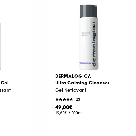
DERMALOGICA
 Gel
Ultra Calming Cleanser
ssant
Gel Nettoyant
231
49,00€
19,60€
/
100ml