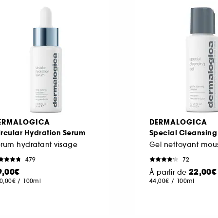
ERMALOGICA
DERMALOGICA
rcular Hydration Serum
Special Cleansing
rum hydratant visage
Gel nettoyant mou
479
72
9,00€
22,00€
À partir de
0,00€
/
100ml
44,00€
/
100ml