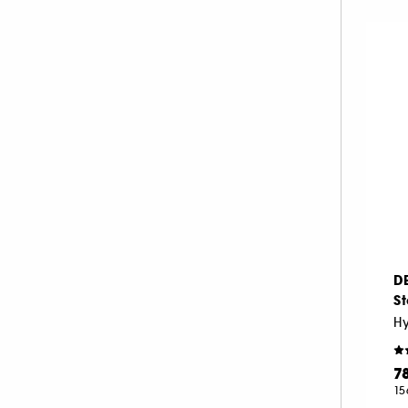
D
St
7
15