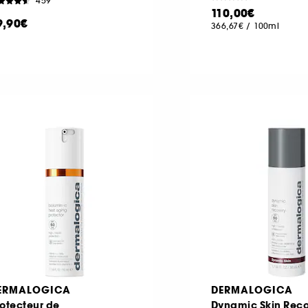
459
110,00€
9,90€
366,67€
/
100ml
ERMALOGICA
DERMALOGICA
otecteur de
Dynamic Skin Rec