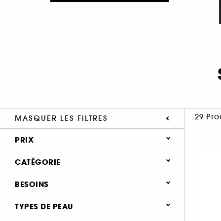
29 Pro
MASQUER LES FILTRES
PRIX
CATÉGORIE
Soin Visage
BESOINS
Nouveautés (1)
Soin éclat & anti-fatigue (10)
TYPES DE PEAU
Minis & formats voyage🧳 (3)
Soin hydratant & nourrissant (10)