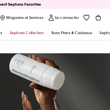
Avent Sephora Favorites
Magasins
et Services
Se connecter
s
Sephora Collection
Bons Plans & Cadeaux
Sepho