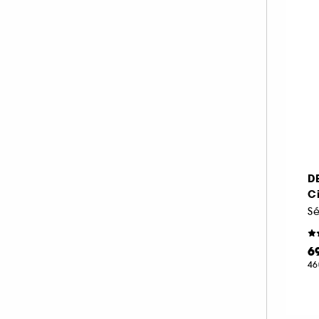
D
Ci
Sé
6
46