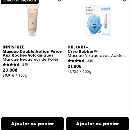
Clean at Sephora
INNISFREE
DR.JART+
Masque Double Action Pores
Cryo Rubber™
Aux Roches Volcaniques
Masque Visage avec Acide Hyaluronique
Masque Réducteur de Pores
238
240
21,00€
23,00€
47,73€
/
100g
20,91€
/
100g
Ajouter au panier
Ajouter au panier