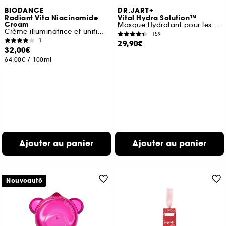
BIODANCE
DR.JART+
Radiant Vita Niacinamide
Vital Hydra Solution™
Cream
Masque Hydratant pour les Lèvres à l'Acide Hyaluronique
Crème illuminatrice et unifiante
159
1
29,90€
32,00€
64,00€
/
100ml
Ajouter au panier
Ajouter au panier
Nouveauté