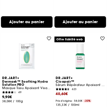
Ajouter au panier
Ajouter au panier
Offre fidélité web
DR.JART+
DR.JART+
Dermask™ Soothing Hydra
Cicapair™
Solution PRO
Sérum Répérateur Apaisant Intensif
Masque Tissu Apaisant Visage
623
49
40,60€
9,90€
38,08€
/
100g
Prix d'origine : 58,00€
-30%
135,33€
/
100ml