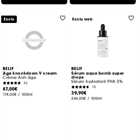
Exclu
Exclu web
BELIF
BELIF
Age knockdown V cream
Sérum aqua bomb super
drops
Crème Anti-âge
Sérum hydratant PHA 5%
32
15
87,00€
39,90€
174,00€
/
100ml
266,00€
/
100ml