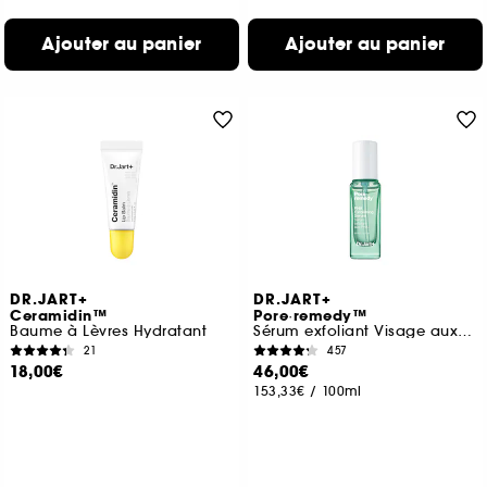
Ajouter au panier
Ajouter au panier
DR.JART+
DR.JART+
Ceramidin™
Pore·remedy™
Baume à Lèvres Hydratant
Sérum exfoliant Visage aux PHA
21
457
18,00€
46,00€
153,33€
/
100ml