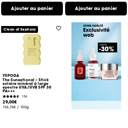
Ajouter au panier
Ajouter au panier
Clean at Sephora
YEPODA
The Sunsational – Stick
solaire minéral à large
spectre UVA/UVB SPF 30
PA+++
156
29,00€
156,76€
/
100g