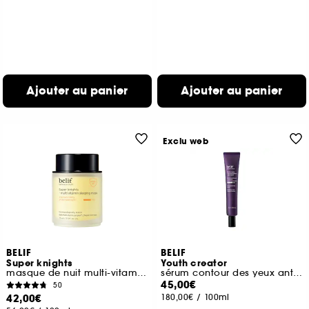
Ajouter au panier
Ajouter au panier
Exclu web
BELIF
BELIF
Super knights
Youth creator
masque de nuit multi-vitaminé
sérum contour des yeux anti-âge
45,00€
50
42,00€
180,00€
/
100ml