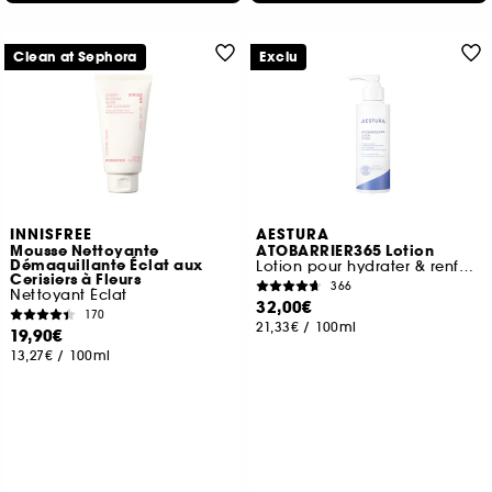
Clean at Sephora
Exclu
INNISFREE
AESTURA
Mousse Nettoyante
ATOBARRIER365 Lotion
Démaquillante Éclat aux
Lotion pour hydrater & renforcer la barrière cutanée
Cerisiers à Fleurs
366
Nettoyant Éclat
32,00€
170
21,33€
/
100ml
19,90€
13,27€
/
100ml