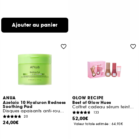
Ajouter au panier
ANUA
GLOW RECIPE
Azelaic 10 Hyaluron Redness
Best of Glow Hues
Soothing Pad
Coffret cadeau sérum teinté, joues et lèvres
Disques apaisants anti-rougeurs
133
20
52,00€
24,00€
Valeur totale estimée :
64,93€