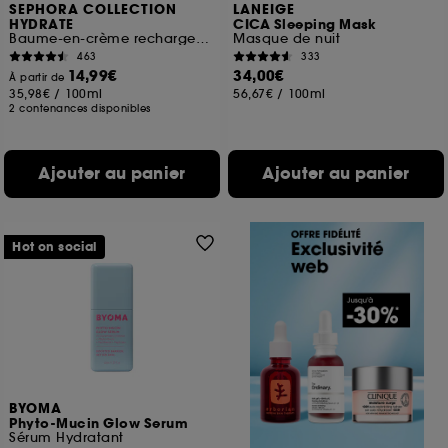
SEPHORA COLLECTION
LANEIGE
HYDRATE
CICA Sleeping Mask
Baume-en-crème rechargeable réconfortant aux lipides et céramides
Masque de nuit
463
333
14,99€
34,00€
À partir de
35,98€
/
100ml
56,67€
/
100ml
2 contenances disponibles
Ajouter au panier
Ajouter au panier
Hot on social
BYOMA
Phyto-Mucin Glow Serum
Sérum Hydratant