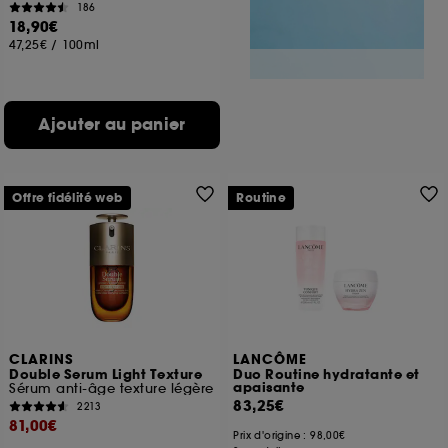
186
18,90€
47,25€
/
100ml
Ajouter au panier
Offre fidélité web
Routine
CLARINS
LANCÔME
Double Serum Light Texture
Duo Routine hydratante et
apaisante
Sérum anti-âge texture légère
83,25€
2213
81,00€
Prix d'origine :
98,00€