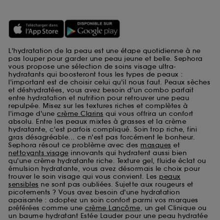
L'hydratation de la peau est une étape quotidienne à ne
pas louper pour garder une peau jeune et belle. Sephora
vous propose une sélection de soins visage ultra-
hydratants qui boosteront tous les types de peaux :
l'important est de choisir celui qu'il nous faut. Peaux sèches
et déshydratées, vous avez besoin d'un combo parfait
entre hydratation et nutrition pour retrouver une peau
repulpée. Misez sur les textures riches et complètes à
l'image d'une
crème Clarins
qui vous offrira un confort
absolu. Entre les peaux mixtes à grasses et la crème
hydratante, c'est parfois compliqué. Soin trop riche, fini
gras désagréable... ce n'est pas forcément le bonheur.
Sephora résout ce problème avec des
masques
et
nettoyants visage
innovants qui hydratent aussi bien
qu'une crème hydratante riche. Texture gel, fluide éclat ou
émulsion hydratante, vous avez désormais le choix pour
trouver le soin visage qui vous convient. Les
peaux
sensibles
ne sont pas oubliées. Sujette aux rougeurs et
picotements ? Vous avez besoin d'une hydratation
apaisante : adoptez un soin confort parmi vos marques
préférées comme une
crème Lancôme
, un gel Clinique ou
un baume hydratant Estée Lauder pour une peau hydratée