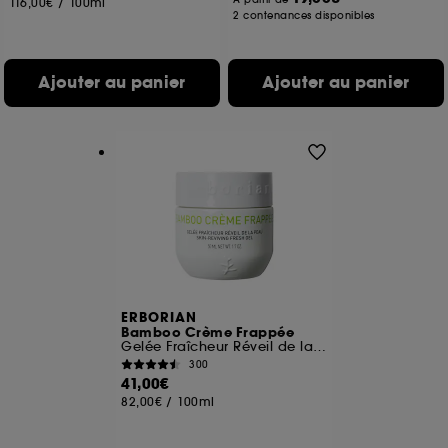
116,00€
/
100ml
2 contenances disponibles
Ajouter au panier
Ajouter au panier
ERBORIAN
Bamboo Crème Frappée
Gelée Fraîcheur Réveil de la Peau
300
41,00€
82,00€
/
100ml