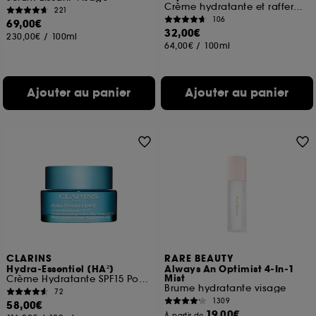
Crème hydratante et raffermissante
221
106
69,00€
32,00€
230,00€
/
100ml
64,00€
/
100ml
Ajouter au panier
Ajouter au panier
CLARINS
RARE BEAUTY
Hydra-Essentiel [HA²]
Always An Optimist 4-In-1
Mist
Crème Hydratante SPF15 Pour Peaux normales à sèches
Brume hydratante visage
72
1309
58,00€
19,00€
À partir de