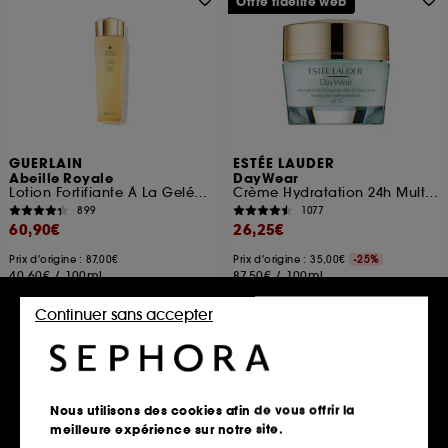
Offre fidélité web
GUERLAIN
ESTÉE LAUDER
Abeille Royale
DayWear
Lotion Fortifiante À La Gelée Royale
Crème Hydratation 24h Multi-Protection SPF 15
899
1077
60,90€
26,25€
Prix d'origine : 87,00€
Prix d'origine : 35,00€
-25%
40,60€
/
100ml
87,50€
/
100ml
2 contenances disponibles
2 contenances disponibles
Continuer sans accepter
Ajouter au panier
Ajouter au panier
Nous utilisons des cookies afin de vous offrir la
meilleure expérience sur notre site.