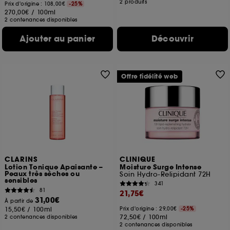
2 produits
Prix d'origine : 108,00€
-25%
270,00€
/
100ml
2 contenances disponibles
Ajouter au panier
Découvrir
Offre fidélité web
CLARINS
CLINIQUE
Lotion Tonique Apaisante –
Moisture Surge Intense
Peaux très sèches ou
Soin Hydro-Relipidant 72H
sensibles
341
81
21,75€
31,00€
À partir de
15,50€
/
100ml
Prix d'origine : 29,00€
-25%
72,50€
/
100ml
2 contenances disponibles
2 contenances disponibles