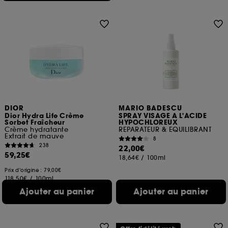
DIOR
MARIO BADESCU
Dior Hydra Life Crème
SPRAY VISAGE A L'ACIDE
Sorbet Fraîcheur
HYPOCHLOREUX
Crème hydratante
REPARATEUR & EQUILIBRANT
Extrait de mauve
8
238
22,00€
59,25€
18,64€
/
100ml
Prix d'origine : 79,00€
118,50€
/
100ml
Ajouter au panier
Ajouter au panier