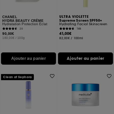
navigation, et de l'historique de vos interactions.
Cookies de mesure d’audience :
ils nous
ULTRA VIOLETTE
permettent de réaliser des statistiques de
CHANEL
Supreme Screen SPF50+
HYDRA BEAUTY CRÈME
fréquentation et de navigation sur notre site afin
Hydrating Facial Skinscreen
Hydratation Protection Éclat
d’en améliorer la performance.
146
20
41,00€
90,00€
Cookies de sécurisation des paiements en ligne :
180,00€
/
100g
82,00€
/
100ml
ils nous permettent de lutter notamment contre les
fraudes aux moyens de paiement et les
usurpations d’identité.
Ajouter au panier
Ajouter au panier
Cookies fonctionnels :
il s’agit de cookies
permettant l’affichage et/ou la fourniture de
certaines fonctionnalités du site, tel que les
cookies d’authentification qui sont utilisés afin de
Clean at Sephora
vous faire bénéficier de l’authentification
prolongée vous permettant d’accéder à votre
compte lors de votre prochaine visite sur le site
sans saisir à nouveau votre identifiant et mot de
passe.