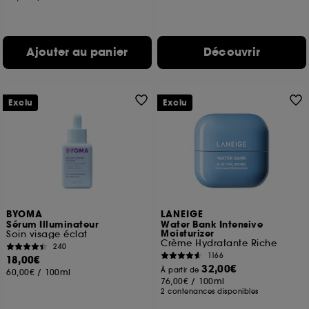
Ajouter au panier
Découvrir
Exclu
Exclu
BYOMA
LANEIGE
Sérum Illuminateur
Water Bank Intensive
Moisturizer
Soin visage éclat
Crème Hydratante Riche
240
1166
18,00€
32,00€
À partir de
60,00€
/
100ml
76,00€
/
100ml
2 contenances disponibles