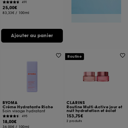
491
25,00€
83,33€
/
100ml
Ajouter au panier
Routine
BYOMA
CLARINS
Crème Hydratante Riche
Routine Multi-Active jour et
nuit hydratation et éclat
Soin visage hydratant
153,75€
495
18,00€
2 produits
36,00€
/
100ml