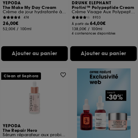
YEPODA
DRUNK ELEPHANT
The Make My Day Cream
Protini™ Polypeptide Cream
Crème de jour hydratante à la Centella Asiatica
Crème Visage Aux Polypeptides
474
8933
26,00€
64,00€
À partir de
52,00€
/
100ml
138,00€
/
100ml
4 contenances disponibles
Ajouter au panier
Ajouter au panier
Clean at Sephora
YEPODA
The Repair Hero
Sérum réparateur aux probiotiques et à la niacinamide