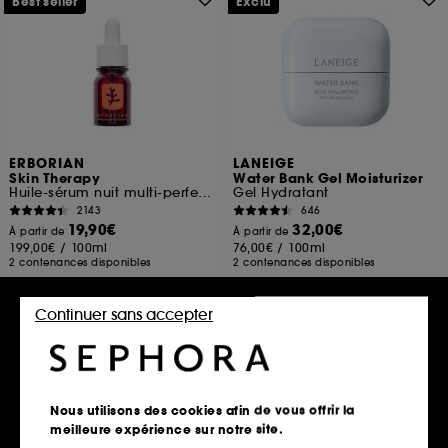
Best seller
Exclu
ERBORIAN
LANEIGE
Skin Therapy
Water Bank Gel Moisturizer
Huile-sérum nuit multi-perfectrice
Gel Hydratant
2143
646
19,90€
32,00€
À partir de
À partir de
199,00€
/
100ml
76,00€
/
100ml
2 contenances disponibles
2 contenances disponibles
Continuer sans accepter
Ajouter au panier
Ajouter au panier
Clean at Sephora
Nous utilisons des cookies afin de vous offrir la
meilleure expérience sur notre site.