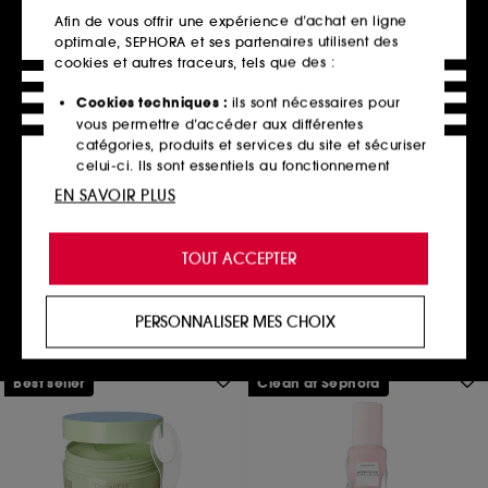
Afin de vous offrir une expérience d’achat en ligne
optimale, SEPHORA et ses partenaires utilisent des
cookies et autres traceurs, tels que des :
Cookies techniques :
ils sont nécessaires pour
YEPODA
vous permettre d’accéder aux différentes
The Night Light
catégories, produits et services du site et sécuriser
Crème hydratante sans huiles à l'armoise et niacinamide
celui-ci. Ils sont essentiels au fonctionnement
111
technique du site et ne peuvent être désactivés.
EN SAVOIR PLUS
26,00€
52,00€
/
100ml
Cookies de personnalisation :
ils nous permettent
de vous offrir une expérience enrichie et
TOUT ACCEPTER
personnalisée en vous recommandant des
produits, des services et des contenus qui
Ajouter au panier
répondent au mieux à vos préférences, et de vous
PERSONNALISER MES CHOIX
proposer des offres promotionnelles adaptées à
votre profil.
Best seller
Clean at Sephora
Cookies réseaux sociaux et publicité :
ils sont
utilisés pour vous présenter du contenu susceptible
de vous plaire via des publicités, y compris sur des
sites tiers et sur les réseaux sociaux, sur la base
des pages que vous avez consultées, de votre