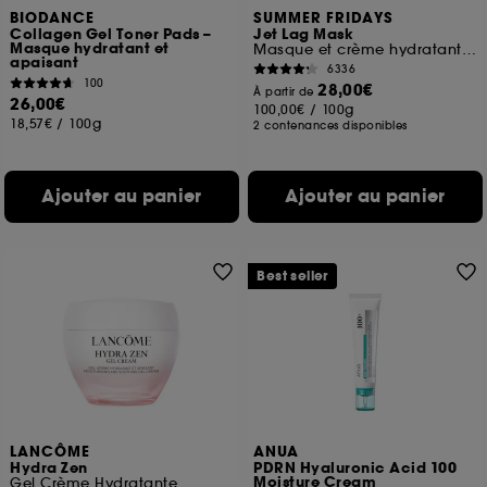
A l'exception des cookies techniques, le dépôt et la
BIODANCE
SUMMER FRIDAYS
Collagen Gel Toner Pads –
Jet Lag Mask
lecture de ces traceurs requiert votre accord. Vous
Masque hydratant et
Masque et crème hydratant visage
pouvez personnaliser vos choix concernant le dépôt
apaisant
6336
de ces cookies grâce au bouton "personnaliser mes
100
28,00€
À partir de
choix" ci-dessous ou décider de "tout accepter".
26,00€
100,00€
/
100g
Sephora pourra associer les informations de
18,57€
/
100g
2 contenances disponibles
navigation collectées par ces Cookies, pour les
finalités acceptées, avec les données personnelles
collectées ou générées lors de votre activité en ligne
Ajouter au panier
Ajouter au panier
ou en magasin. Pour refuser tous les cookies, cliques
sur "continuer sans accepter". Voous pouvez à tout
moment choisir de retirer votrte consentement. Si vous
souhaitez obtenir plus d'information sur les cookies
Best seller
utilisés,
cliquez
ici
.
LANCÔME
ANUA
Hydra Zen
PDRN Hyaluronic Acid 100
Moisture Cream
Gel Crème Hydratante