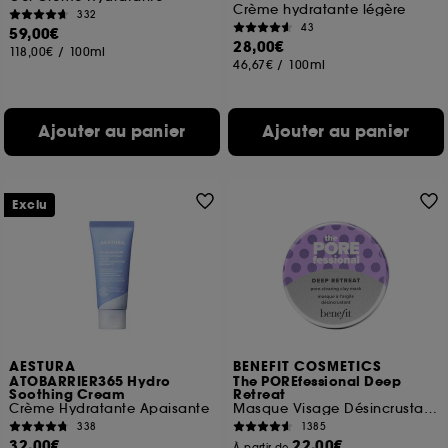
Crème hydratante légère
332
43
59,00€
28,00€
118,00€
/
100ml
46,67€
/
100ml
Ajouter au panier
Ajouter au panier
Exclu
AESTURA
BENEFIT COSMETICS
ATOBARRIER365 Hydro
The POREfessional Deep
Soothing Cream
Retreat
Crème Hydratante Apaisante
Masque Visage Désincrustant à l'Argile
338
1385
32,00€
22,00€
À partir de