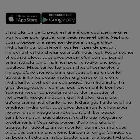
L'hydratation de la peau est une étape quotidienne à ne
pas louper pour garder une peau jeune et belle. Sephora
vous propose une sélection de soins visage ultra-
hydratants qui boosteront tous les types de peaux :
l'important est de choisir celui qu'il nous faut. Peaux sèches
et déshydratées, vous avez besoin d'un combo parfait
entre hydratation et nutrition pour retrouver une peau
repulpée. Misez sur les textures riches et complètes à
l'image d'une
crème Clarins
qui vous offrira un confort
absolu. Entre les peaux mixtes à grasses et la crème
hydratante, c'est parfois compliqué. Soin trop riche, fini
gras désagréable... ce n'est pas forcément le bonheur.
Sephora résout ce problème avec des
masques
et
nettoyants visage
innovants qui hydratent aussi bien
qu'une crème hydratante riche. Texture gel, fluide éclat ou
émulsion hydratante, vous avez désormais le choix pour
trouver le soin visage qui vous convient. Les
peaux
sensibles
ne sont pas oubliées. Sujette aux rougeurs et
picotements ? Vous avez besoin d'une hydratation
apaisante : adoptez un soin confort parmi vos marques
préférées comme une
crème Lancôme
, un gel Clinique ou
un baume hydratant Estée Lauder pour une peau hydratée