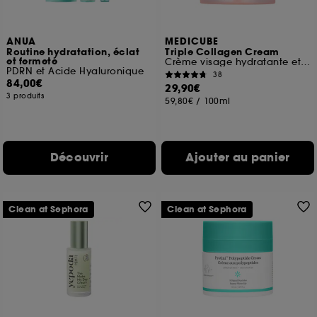
ANUA
MEDICUBE
Routine hydratation, éclat
Triple Collagen Cream
et fermeté
Crème visage hydratante et raffermissante
PDRN et Acide Hyaluronique
38
84,00€
29,90€
3 produits
59,80€
/
100ml
Découvrir
Ajouter au panier
Clean at Sephora
Clean at Sephora