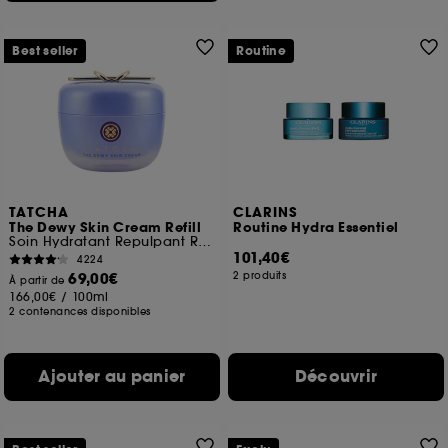
Best seller
Routine
TATCHA
CLARINS
The Dewy Skin Cream Refill
Routine Hydra Essentiel
Soin Hydratant Repulpant Riche
101,40€
4224
69,00€
2 produits
À partir de
166,00€
/
100ml
2 contenances disponibles
Ajouter au panier
Découvrir