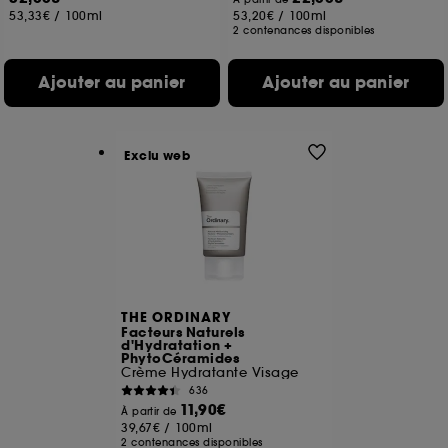
53,33€
/
100ml
53,20€
/
100ml
2 contenances disponibles
Ajouter au panier
Ajouter au panier
Exclu web
THE ORDINARY
Facteurs Naturels
d'Hydratation +
PhytoCéramides
Crème Hydratante Visage
636
11,90€
À partir de
39,67€
/
100ml
2 contenances disponibles