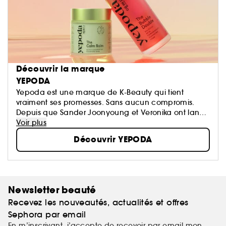
Découvrir la marque
YEPODA
Yepoda est une marque de K-Beauty qui tient
vraiment ses promesses. Sans aucun compromis.
Depuis que Sander Joonyoung et Veronika ont lancé
la marque en 2020, ils se sont donné pour mission de
Voir plus
proposer une innovation coréenne authentique à
Découvrir YEPODA
laquelle vous pouvez faire confiance.
Newsletter beauté
Recevez les nouveautés, actualités et offres
Sephora par email
En m’inscrivant, j’accepte de recevoir par email mon