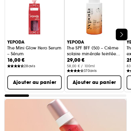
Ignorer le carrousel produits
YEPODA
YEPODA
Y
The Mini Glow Hero Serum
The SPF BFF (50) – Crème
Th
– Sérum
solaire minérale teintée
ex
16,00 €
29,00 €
2
UVA/UVB SPF 50 PA+++
28
avis
58,00 € / 100ml
83
370
avis
Ajouter au panier
Ajouter au panier