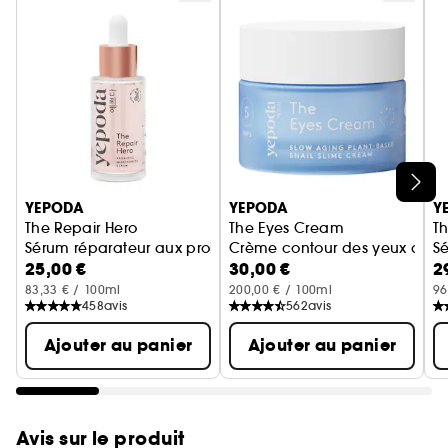
Ignorer le carrousel produits
YEPODA
YEPODA
Y
The Repair Hero
The Eyes Cream
T
Sérum réparateur aux probiotiques et à la niacinamide
Crème contour des yeux anti
S
25,00 €
30,00 €
2
83,33 € / 100ml
200,00 € / 100ml
96
458
avis
562
avis
Ajouter au panier
Ajouter au panier
Avis sur le produit