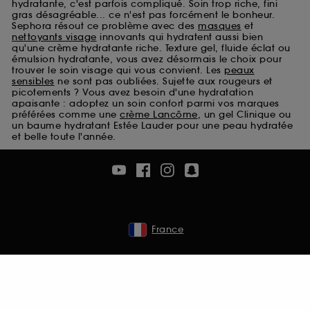
hydratante, c'est parfois compliqué. Soin trop riche, fini
Cookies de sécurisation des paiements en ligne :
gras désagréable... ce n'est pas forcément le bonheur.
ils nous permettent de lutter notamment contre les
Sephora résout ce problème avec des
masques
et
fraudes aux moyens de paiement et les
nettoyants visage
innovants qui hydratent aussi bien
qu'une crème hydratante riche. Texture gel, fluide éclat ou
usurpations d’identité.
émulsion hydratante, vous avez désormais le choix pour
trouver le soin visage qui vous convient. Les
peaux
Cookies fonctionnels :
il s’agit de cookies
sensibles
ne sont pas oubliées. Sujette aux rougeurs et
permettant l’affichage et/ou la fourniture de
picotements ? Vous avez besoin d'une hydratation
certaines fonctionnalités du site, tel que les
apaisante : adoptez un soin confort parmi vos marques
préférées comme une
crème Lancôme
, un gel Clinique ou
cookies d’authentification qui sont utilisés afin de
un baume hydratant Estée Lauder pour une peau hydratée
vous faire bénéficier de l’authentification
et belle toute l'année.
prolongée vous permettant d’accéder à votre
compte lors de votre prochaine visite sur le site
sans saisir à nouveau votre identifiant et mot de
passe.
France
A l'exception des cookies techniques, le dépôt et la
lecture de ces traceurs requiert votre accord. Vous
pouvez personnaliser vos choix concernant le dépôt
de ces cookies grâce au bouton "personnaliser mes
choix" ci-dessous ou décider de "tout accepter".
Sephora pourra associer les informations de
navigation collectées par ces Cookies, pour les