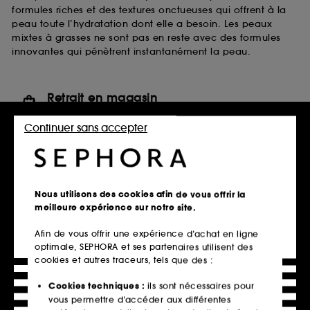
formules riches et des textures onctueuses qui offrent à la
peau toute l’hydratation dont elle a besoin. Les peaux
mixtes à grasses ne sont pas en reste avec des formules
innovantes qui pénètrent instantanément la peau.
Retrait en magasin
Click & Collect en 2h offert
Continuer sans accepter
En savoir plus
Livraison standard offerte
à domicile dès 60€ en France
Nous utilisons des cookies afin de vous offrir la
métropolitaine et Monaco
meilleure expérience sur notre site.
Explorer l'offre
Afin de vous offrir une expérience d’achat en ligne
optimale, SEPHORA et ses partenaires utilisent des
Paiements sécurisés
cookies et autres traceurs, tels que des :
et paiements en plusieurs fois
Cookies techniques :
ils sont nécessaires pour
En savoir plus
vous permettre d’accéder aux différentes