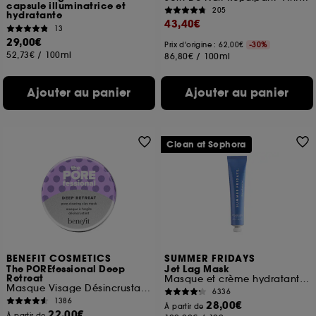
capsule illuminatrice et
205
hydratante
43,40€
13
29,00€
Prix d'origine : 62,00€
-30%
52,73€
/
100ml
86,80€
/
100ml
Ajouter au panier
Ajouter au panier
Clean at Sephora
BENEFIT COSMETICS
SUMMER FRIDAYS
The POREfessional Deep
Jet Lag Mask
Retreat
Masque et crème hydratant visage
Masque Visage Désincrustant à l'Argile
6336
1386
28,00€
À partir de
22,00€
À partir de