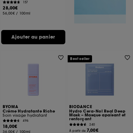
157
28,00€
56,00€
/
100ml
Ajouter au panier
Best seller
BYOMA
BIODANCE
Crème Hydratante Riche
Hydro Cera-Nol Real Deep
Mask – Masque apaisant et
Soin visage hydratant
renforçant
496
240
18,00€
7,00€
À partir de
36,00€
/
100ml