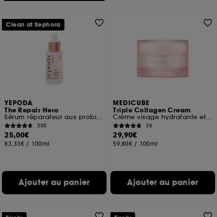
Clean at Sephora
YEPODA
MEDICUBE
The Repair Hero
Triple Collagen Cream
Sérum réparateur aux probiotiques et à la niacinamide
Crème visage hydratante et raffermissante
500
38
25,00€
29,90€
83,33€
/
100ml
59,80€
/
100ml
Ajouter au panier
Ajouter au panier