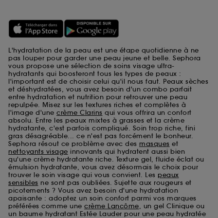
L'hydratation de la peau est une étape quotidienne à ne
pas louper pour garder une peau jeune et belle. Sephora
vous propose une sélection de soins visage ultra-
hydratants qui boosteront tous les types de peaux :
l'important est de choisir celui qu'il nous faut. Peaux sèches
et déshydratées, vous avez besoin d'un combo parfait
entre hydratation et nutrition pour retrouver une peau
repulpée. Misez sur les textures riches et complètes à
l'image d'une
crème Clarins
qui vous offrira un confort
absolu. Entre les peaux mixtes à grasses et la crème
hydratante, c'est parfois compliqué. Soin trop riche, fini
gras désagréable... ce n'est pas forcément le bonheur.
Sephora résout ce problème avec des
masques
et
nettoyants visage
innovants qui hydratent aussi bien
qu'une crème hydratante riche. Texture gel, fluide éclat ou
émulsion hydratante, vous avez désormais le choix pour
trouver le soin visage qui vous convient. Les
peaux
sensibles
ne sont pas oubliées. Sujette aux rougeurs et
picotements ? Vous avez besoin d'une hydratation
apaisante : adoptez un soin confort parmi vos marques
préférées comme une
crème Lancôme
, un gel Clinique ou
un baume hydratant Estée Lauder pour une peau hydratée