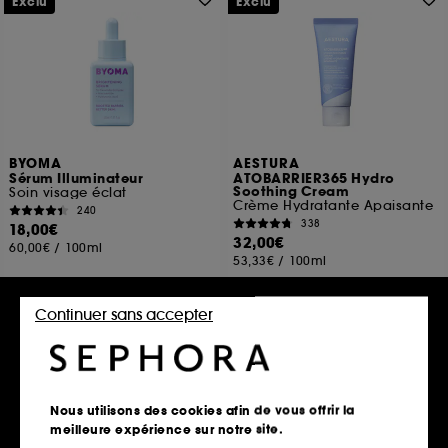
Exclu
Exclu
BYOMA
AESTURA
Sérum Illuminateur
ATOBARRIER365 Hydro
Soothing Cream
Soin visage éclat
Crème Hydratante Apaisante
240
338
18,00€
32,00€
60,00€
/
100ml
53,33€
/
100ml
Continuer sans accepter
Ajouter au panier
Ajouter au panier
Exclu
Nous utilisons des cookies afin de vous offrir la
meilleure expérience sur notre site.