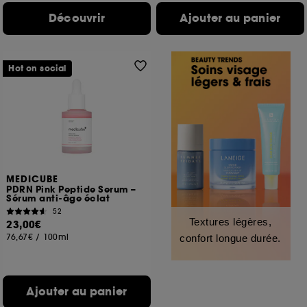
Découvrir
Ajouter au panier
Hot on social
MEDICUBE
PDRN Pink Peptide Serum –
Sérum anti-âge éclat
52
Textures légères,
23,00€
76,67€
/
100ml
confort longue durée.
Ajouter au panier