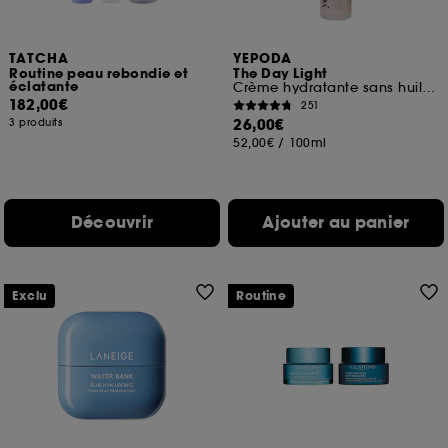
TATCHA
YEPODA
Routine peau rebondie et
The Day Light
éclatante
Crème hydratante sans huiles à l'eau de rose et niacinamide
182,00€
251
26,00€
3 produits
52,00€
/
100ml
Découvrir
Ajouter au panier
Exclu
Routine