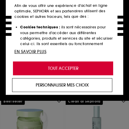
Afin de vous offrir une expérience d’achat en ligne
optimale, SEPHORA et ses partenaires utilisent des
cookies et autres traceurs, tels que des :
Cookies techniques :
ils sont nécessaires pour
LANEIGE
vous permettre d’accéder aux différentes
Water Bank Gel Moisturizer
catégories, produits et services du site et sécuriser
Gel Hydratant
celui-ci. Ils sont essentiels au fonctionnement
646
technique du site et ne peuvent être désactivés.
EN SAVOIR PLUS
32,00€
À partir de
76,00€
/
100ml
Cookies de personnalisation :
ils nous permettent
2 contenances disponibles
de vous offrir une expérience enrichie et
TOUT ACCEPTER
personnalisée en vous recommandant des
produits, des services et des contenus qui
Ajouter au panier
répondent au mieux à vos préférences, et de vous
PERSONNALISER MES CHOIX
proposer des offres promotionnelles adaptées à
votre profil.
Best seller
Clean at Sephora
Cookies réseaux sociaux et publicité :
ils sont
utilisés pour vous présenter du contenu susceptible
de vous plaire via des publicités, y compris sur des
sites tiers et sur les réseaux sociaux, sur la base
des pages que vous avez consultées, de votre