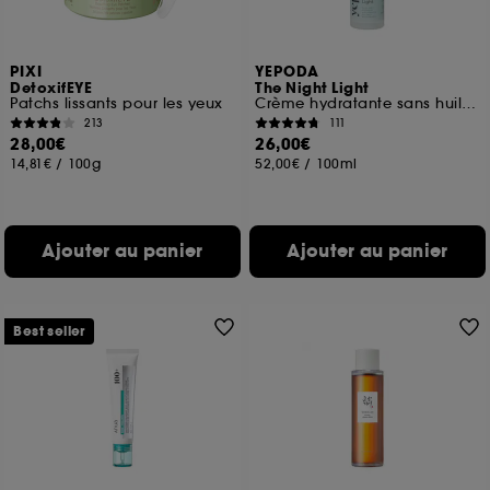
navigation, et de l'historique de vos interactions.
Cookies de mesure d’audience :
ils nous
PIXI
YEPODA
permettent de réaliser des statistiques de
DetoxifEYE
The Night Light
fréquentation et de navigation sur notre site afin
Patchs lissants pour les yeux
Crème hydratante sans huiles à l'armoise et niacinamide
d’en améliorer la performance.
213
111
28,00€
26,00€
Cookies de sécurisation des paiements en ligne :
14,81€
/
100g
52,00€
/
100ml
ils nous permettent de lutter notamment contre les
fraudes aux moyens de paiement et les
usurpations d’identité.
Ajouter au panier
Ajouter au panier
Cookies fonctionnels :
il s’agit de cookies
permettant l’affichage et/ou la fourniture de
certaines fonctionnalités du site, tel que les
cookies d’authentification qui sont utilisés afin de
Best seller
vous faire bénéficier de l’authentification
prolongée vous permettant d’accéder à votre
compte lors de votre prochaine visite sur le site
sans saisir à nouveau votre identifiant et mot de
passe.