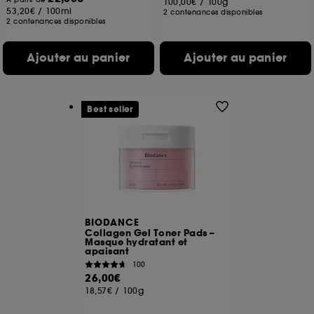
100,00€
/
100g
53,20€
/
100ml
2 contenances disponibles
2 contenances disponibles
Ajouter au panier
Ajouter au panier
Best seller
BIODANCE
Collagen Gel Toner Pads –
Masque hydratant et
apaisant
100
26,00€
18,57€
/
100g