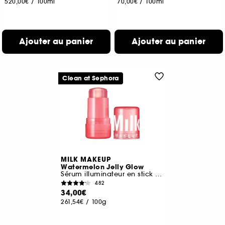
520,00€
/
100ml
70,00€
/
100ml
Ajouter au panier
Ajouter au panier
Clean at Sephora
MILK MAKEUP
Watermelon Jelly Glow
Sérum illuminateur en stick aux peptides
482
34,00€
261,54€
/
100g