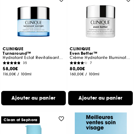
CLINIQUE
CLINIQUE
Turnaround™
Even Better™
Hydratant Éclat Revitalisant Nuit
Crème Hydratante Illuminatrice SPF 20
35
7
58,00€
80,00€
116,00€
/
100ml
160,00€
/
100ml
Ajouter au panier
Ajouter au panier
Clean at Sephora