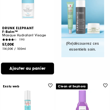
DRUNK ELEPHANT
F-Balm™
Masque Hydratant Visage
1190
(Re)découvrez ces
57,00€
114,00€
/
100ml
essentiels soin.
Ajouter au panier
Exclu web
Clean at Sephora