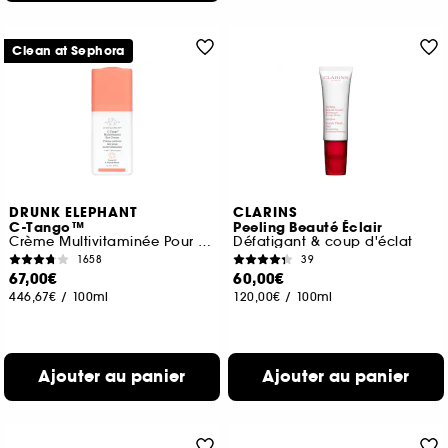
Clean at Sephora
DRUNK ELEPHANT
CLARINS
C-Tango™
Peeling Beauté Éclair
Crème Multivitaminée Pour Le Contour Des Yeux
Défatigant & coup d'éclat
1658
39
67,00€
60,00€
446,67€
/
100ml
120,00€
/
100ml
Ajouter au panier
Ajouter au panier