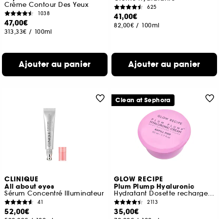
Crème Contour Des Yeux
625
1038
41,00€
47,00€
82,00€
/
100ml
313,33€
/
100ml
Ajouter au panier
Ajouter au panier
Clean at Sephora
CLINIQUE
GLOW RECIPE
All about eyes
Plum Plump Hyaluronic
Sérum Concentré Illuminateur
Hydratant Dosette rechargeable
41
2113
52,00€
35,00€