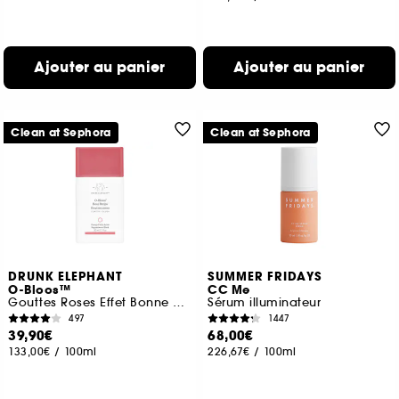
Ajouter au panier
Ajouter au panier
Clean at Sephora
Clean at Sephora
DRUNK ELEPHANT
SUMMER FRIDAYS
O-Bloos™
CC Me
Gouttes Roses Effet Bonne Mine
Sérum illuminateur
497
1447
39,90€
68,00€
133,00€
/
100ml
226,67€
/
100ml