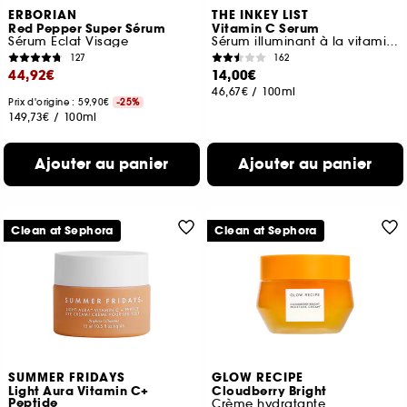
ERBORIAN
THE INKEY LIST
Red Pepper Super Sérum
Vitamin C Serum
Sérum Eclat Visage
Sérum illuminant à la vitamine C
127
162
44,92€
14,00€
46,67€
/
100ml
Prix d'origine : 59,90€
-25%
149,73€
/
100ml
Ajouter au panier
Ajouter au panier
Clean at Sephora
Clean at Sephora
SUMMER FRIDAYS
GLOW RECIPE
Light Aura Vitamin C+
Cloudberry Bright
Peptide
Crème hydratante