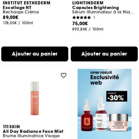
INSTITUT ESTHEDERM
LIGHTINDERM
Excellage NT
Capsules Brightening
Recharge Crème
Sérum Illuminateur à la Niacinamide & Vitamine C
89,00€
1
178,00€
/
100ml
75,00€
892,86€
/
100ml
Ajouter au panier
Ajouter au panier
111SKIN
All Day Radiance Face Mist
Brume Illuminatrice Visage