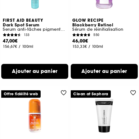
FIRST AID BEAUTY
GLOW RECIPE
Dark Spot Serum
Blackberry Retinol
Serum anti-tâches pigmentaires à la Niacinamide
Sérum de réinitialisation
133
550
47,00€
46,00€
156,67€
/
100ml
153,33€
/
100ml
Ajouter au panier
Ajouter au panier
Offre fidélité web
Clean at Sephora