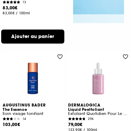
13
83,00€
83,00€
/
100ml
Ajouter au panier
AUGUSTINUS BADER
DERMALOGICA
The Essence
Liquid Peelfoliant
Soin visage tonifiant
Exfoliant Quotidien Pour Le Visage
14
296
103,00€
79,00€
133,90€
/
100ml