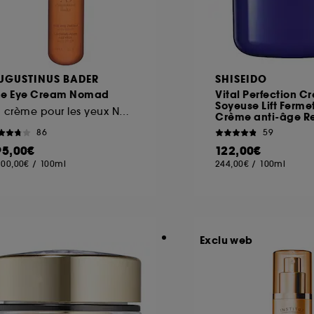
UGUSTINUS BADER
SHISEIDO
he Eye Cream Nomad
Vital Perfection C
Soyeuse Lift Ferme
La crème pour les yeux Nomad
Crème anti-âge R
86
59
95,00€
122,00€
300,00€
/
100ml
244,00€
/
100ml
Exclu web