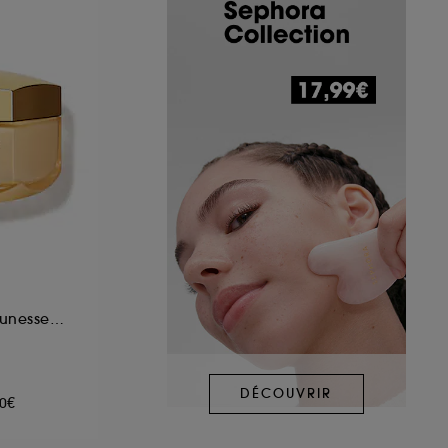
Huile-en-Baume Jeunesse Réparation Intense
DÉCOUVRIR
00€