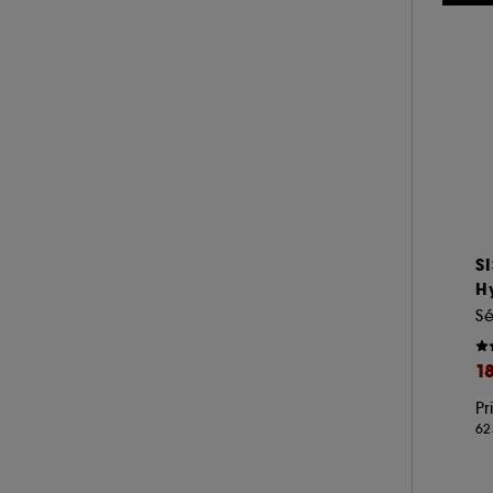
A l'exception des cookies techniques, le dép
le dépôt de ces cookies grâce au bouton "pe
informations de navigation collectées par ce
de votre activité en ligne ou en magasin. Po
de retirer votrte consentement. Si vous souhai
S
H
Sé
1
Pr
62