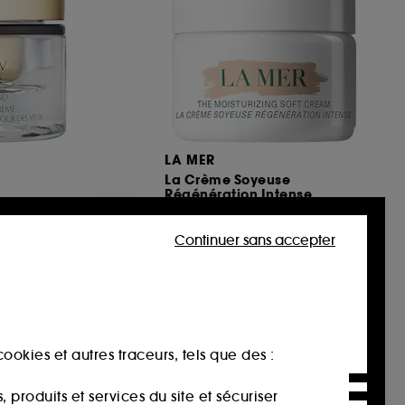
LA MER
La Crème Soyeuse
Régénération Intense
Crème Longévité Éclat Contour des Yeux
Crème visage
73
Continuer sans accepter
119,00€
,00€
-25%
793,33€
/
100ml
ookies et autres traceurs, tels que des :
produits et services du site et sécuriser