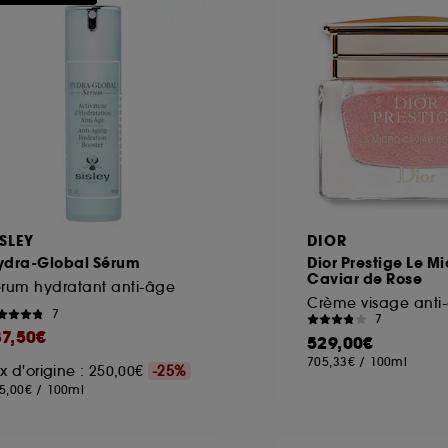
ôt et la lecture de ces traceurs requiert votre accord. V
rsonnaliser mes choix" ci-dessous ou décider de "tout ac
s Cookies, pour les finalités acceptées, avec les données
ur refuser tous les cookies, cliques sur "continuer sans a
tez obtenir plus d'information sur les cookies utilisés,
cliq
ISLEY
DIOR
ydra-Global Sérum
Dior Prestige Le Mi
Caviar de Rose
rum hydratant anti-âge
7
7
87,50€
529,00€
705,33€
/
100ml
ix d'origine : 250,00€
-25%
5,00€
/
100ml