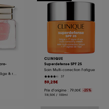
ous pouvez personnaliser vos choix concernant
cepter". Sephora pourra associer les
 personnelles collectées ou générées lors
ccepter". Voous pouvez à tout moment choisir
uez
ici
.
CLINIQUE
cro-
Superdefense SPF 25
Soin Multi-correction Fatigue
Crème visage anti-âge & réparation
37
59,25€
Prix d'origine : 79,00€
-25%
118,50€
/
100ml