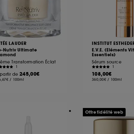
STÉE LAUDER
INSTITUT ESTHED
-Nutriv Ultimate
E.V.E. (Eléments Vi
iamond
Essentiels)
ème Transformation Éclat
Sérum source
1
1
245,00€
108,00€
partir de
6,67€
/
100ml
360,00€
/
100ml
Offre fidélité web