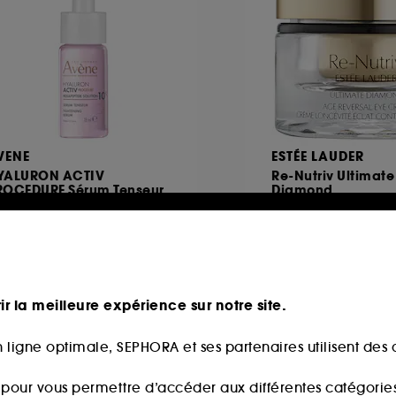
VENE
ESTÉE LAUDER
YALURON ACTIV
Re-Nutriv Ultimate
ROCEDURE Sérum Tenseur
Diamond
ti âge
183,75€
49
1,00€
Prix d'origine : 245
5,00€
/
100ml
1.225,00€
/
100ml
ir la meilleure expérience sur notre site.
 ligne optimale, SEPHORA et ses partenaires utilisent des c
n at Sephora
s pour vous permettre d’accéder aux différentes catégories, 