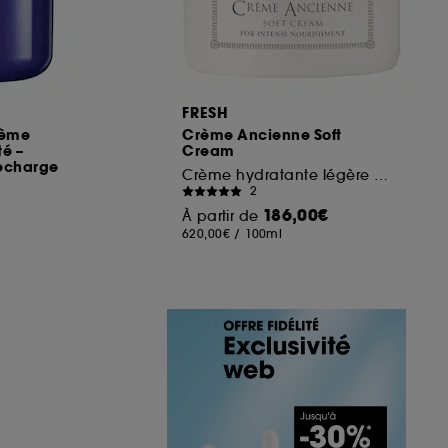
FRESH
rème
Crème Ancienne Soft
té –
Cream
echarge
Crème hydratante légère anti-âge
2
186,00€
À partir de
620,00€
/
100ml