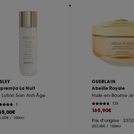
ISLEY
GUERLAIN
upremÿa La Nuit
Abeille Royale
 Lotion Soin Anti-Âge
125
3
165,90€
45,00€
5,00€
/
100ml
Prix d'origine : 237,
207,38€
/
100ml