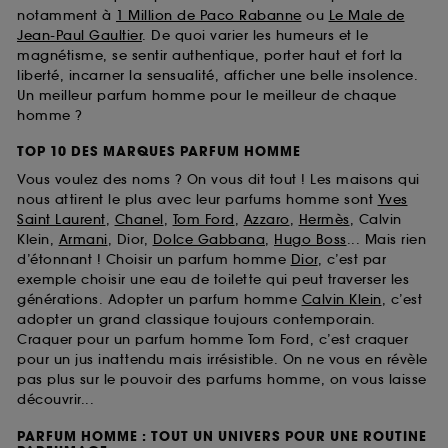
notamment à
1 Million de Paco Rabanne
ou
Le Male de
Jean-Paul Gaultier
. De quoi varier les humeurs et le
magnétisme, se sentir authentique, porter haut et fort la
liberté, incarner la sensualité, afficher une belle insolence.
Un meilleur parfum homme pour le meilleur de chaque
homme ?
TOP 10 DES MARQUES PARFUM HOMME
Vous voulez des noms ? On vous dit tout ! Les maisons qui
nous attirent le plus avec leur parfums homme sont
Yves
Saint Laurent
,
Chanel
,
Tom Ford
,
Azzaro
,
Hermès
, Calvin
Klein,
Armani
, Dior,
Dolce Gabbana
,
Hugo Boss
... Mais rien
d’étonnant ! Choisir un parfum homme
Dior
, c’est par
exemple choisir une eau de toilette qui peut traverser les
générations. Adopter un parfum homme
Calvin Klein
, c’est
adopter un grand classique toujours contemporain.
Craquer pour un parfum homme Tom Ford, c’est craquer
pour un jus inattendu mais irrésistible. On ne vous en révèle
pas plus sur le pouvoir des parfums homme, on vous laisse
découvrir...
PARFUM HOMME : TOUT UN UNIVERS POUR UNE ROUTINE