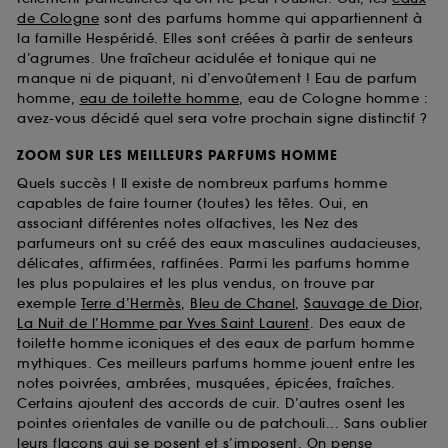
de Cologne
sont des parfums homme qui appartiennent à
la famille Hespéridé. Elles sont créées à partir de senteurs
d’agrumes. Une fraîcheur acidulée et tonique qui ne
manque ni de piquant, ni d’envoûtement ! Eau de parfum
homme,
eau de toilette homme
, eau de Cologne homme :
avez-vous décidé quel sera votre prochain signe distinctif ?
ZOOM SUR LES MEILLEURS PARFUMS HOMME
Quels succès ! Il existe de nombreux parfums homme
capables de faire tourner (toutes) les têtes. Oui, en
associant différentes notes olfactives, les Nez des
parfumeurs ont su créé des eaux masculines audacieuses,
délicates, affirmées, raffinées. Parmi les parfums homme
les plus populaires et les plus vendus, on trouve par
exemple
Terre d’Hermès
,
Bleu de Chanel
,
Sauvage de Dior
,
La Nuit de l’Homme par Yves Saint Laurent
. Des eaux de
toilette homme iconiques et des eaux de parfum homme
mythiques. Ces meilleurs parfums homme jouent entre les
notes poivrées, ambrées, musquées, épicées, fraîches.
Certains ajoutent des accords de cuir. D’autres osent les
pointes orientales de vanille ou de patchouli... Sans oublier
leurs flacons qui se posent et s’imposent. On pense