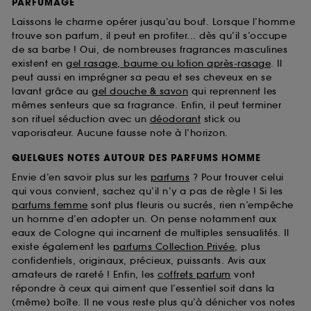
PARFUMAGE
Laissons le charme opérer jusqu’au bout. Lorsque l’homme
trouve son parfum, il peut en profiter... dès qu’il s’occupe
de sa barbe ! Oui, de nombreuses fragrances masculines
existent en
gel rasage, baume ou lotion après-rasage
. Il
peut aussi en imprégner sa peau et ses cheveux en se
lavant grâce au
gel douche & savon
qui reprennent les
mêmes senteurs que sa fragrance. Enfin, il peut terminer
son rituel séduction avec un
déodorant
stick ou
vaporisateur. Aucune fausse note à l’horizon.
QUELQUES NOTES AUTOUR DES PARFUMS HOMME
Envie d’en savoir plus sur les
parfums
? Pour trouver celui
qui vous convient, sachez qu’il n’y a pas de règle ! Si les
parfums femme
sont plus fleuris ou sucrés, rien n’empêche
un homme d’en adopter un. On pense notamment aux
eaux de Cologne qui incarnent de multiples sensualités. Il
existe également les
parfums Collection Privée
, plus
confidentiels, originaux, précieux, puissants. Avis aux
amateurs de rareté ! Enfin, les
coffrets parfum
vont
répondre à ceux qui aiment que l’essentiel soit dans la
(même) boîte. Il ne vous reste plus qu’à dénicher vos notes