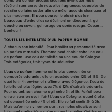
comptent de nombreuses créations mythiques mais
révèlent sans cesse de nouvelles fragrances, capables de
revisiter certains codes afin de mêler accords classiques et
plus modernes. Et pour pousser le plaisir plus loin,
beaucoup d’entre elles se déclinent en
déodorant
,
gel
douche ou savon
,
gel rasage ou après-rasage
. Odeurs...
bonheur !
TOUTES LES INTENSITÉS D’UN PARFUM HOMME
À chacun son intensité ! Pour habiller sa personnalité avec
un parfum masculin, l’homme peut choisir entre une eau
de parfum, une eau de toilette ou une eau de Cologne.
Trois catégories, trois types de séduction !
L’
eau de parfum homme
est la plus concentrée en
composés odorants : elle en possède entre 12% et 18%. De
quoi tenir 4h environ et s’affirmer avec élégance. L’eau de
toilette est plus légère avec 7% à 12% d’extraits odorants.
Pour autant, son charme agit entre 3h et 5h. Parfait pour
enivrer sans en avoir l’air ! L’eau de Cologne, quant à elle,
est concentrée entre 4% et 6%. Elle se fait sentir 2h à 3h.
Mais qu’on ne s’y trompe pas : ses notes olfactives sont
tellement particulières qu’on ne peut l’oublier. Oui, les
eaux