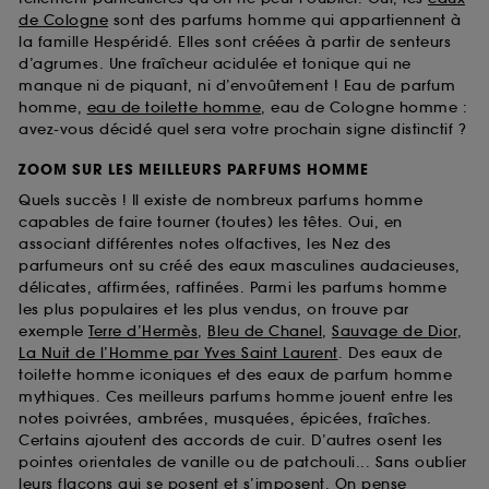
de Cologne
sont des parfums homme qui appartiennent à
la famille Hespéridé. Elles sont créées à partir de senteurs
d’agrumes. Une fraîcheur acidulée et tonique qui ne
manque ni de piquant, ni d’envoûtement ! Eau de parfum
homme,
eau de toilette homme
, eau de Cologne homme :
avez-vous décidé quel sera votre prochain signe distinctif ?
ZOOM SUR LES MEILLEURS PARFUMS HOMME
Quels succès ! Il existe de nombreux parfums homme
capables de faire tourner (toutes) les têtes. Oui, en
associant différentes notes olfactives, les Nez des
parfumeurs ont su créé des eaux masculines audacieuses,
délicates, affirmées, raffinées. Parmi les parfums homme
les plus populaires et les plus vendus, on trouve par
exemple
Terre d’Hermès
,
Bleu de Chanel
,
Sauvage de Dior
,
La Nuit de l’Homme par Yves Saint Laurent
. Des eaux de
toilette homme iconiques et des eaux de parfum homme
mythiques. Ces meilleurs parfums homme jouent entre les
notes poivrées, ambrées, musquées, épicées, fraîches.
Certains ajoutent des accords de cuir. D’autres osent les
pointes orientales de vanille ou de patchouli... Sans oublier
leurs flacons qui se posent et s’imposent. On pense