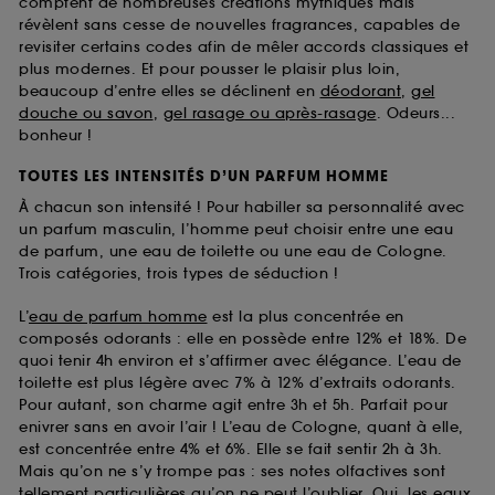
comptent de nombreuses créations mythiques mais
révèlent sans cesse de nouvelles fragrances, capables de
revisiter certains codes afin de mêler accords classiques et
plus modernes. Et pour pousser le plaisir plus loin,
beaucoup d’entre elles se déclinent en
déodorant
,
gel
douche ou savon
,
gel rasage ou après-rasage
. Odeurs...
bonheur !
TOUTES LES INTENSITÉS D’UN PARFUM HOMME
À chacun son intensité ! Pour habiller sa personnalité avec
un parfum masculin, l’homme peut choisir entre une eau
de parfum, une eau de toilette ou une eau de Cologne.
Trois catégories, trois types de séduction !
L’
eau de parfum homme
est la plus concentrée en
composés odorants : elle en possède entre 12% et 18%. De
quoi tenir 4h environ et s’affirmer avec élégance. L’eau de
toilette est plus légère avec 7% à 12% d’extraits odorants.
Pour autant, son charme agit entre 3h et 5h. Parfait pour
enivrer sans en avoir l’air ! L’eau de Cologne, quant à elle,
est concentrée entre 4% et 6%. Elle se fait sentir 2h à 3h.
Mais qu’on ne s’y trompe pas : ses notes olfactives sont
tellement particulières qu’on ne peut l’oublier. Oui, les
eaux