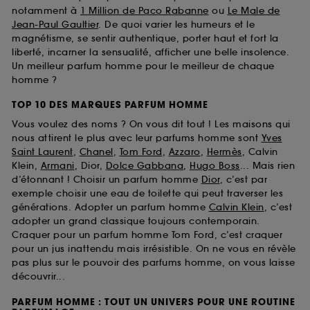
notamment à
1 Million de Paco Rabanne
ou
Le Male de
Jean-Paul Gaultier
. De quoi varier les humeurs et le
magnétisme, se sentir authentique, porter haut et fort la
liberté, incarner la sensualité, afficher une belle insolence.
Un meilleur parfum homme pour le meilleur de chaque
homme ?
TOP 10 DES MARQUES PARFUM HOMME
Vous voulez des noms ? On vous dit tout ! Les maisons qui
nous attirent le plus avec leur parfums homme sont
Yves
Saint Laurent
,
Chanel
,
Tom Ford
,
Azzaro
,
Hermès
, Calvin
Klein,
Armani
, Dior,
Dolce Gabbana
,
Hugo Boss
... Mais rien
d’étonnant ! Choisir un parfum homme
Dior
, c’est par
exemple choisir une eau de toilette qui peut traverser les
générations. Adopter un parfum homme
Calvin Klein
, c’est
adopter un grand classique toujours contemporain.
Craquer pour un parfum homme Tom Ford, c’est craquer
pour un jus inattendu mais irrésistible. On ne vous en révèle
pas plus sur le pouvoir des parfums homme, on vous laisse
découvrir...
PARFUM HOMME : TOUT UN UNIVERS POUR UNE ROUTINE