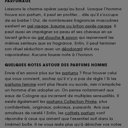
PARFUMAGE
Laissons le charme opérer jusqu’au bout. Lorsque l’homme
trouve son parfum, il peut en profiter... dès qu’il s’occupe
de sa barbe ! Oui, de nombreuses fragrances masculines
existent en
gel rasage, baume ou lotion après-rasage
. Il
peut aussi en imprégner sa peau et ses cheveux en se
lavant grâce au
gel douche & savon
qui reprennent les
mêmes senteurs que sa fragrance. Enfin, il peut terminer
son rituel séduction avec un
déodorant
stick ou
vaporisateur. Aucune fausse note à l’horizon.
QUELQUES NOTES AUTOUR DES PARFUMS HOMME
Envie d’en savoir plus sur les
parfums
? Pour trouver celui
qui vous convient, sachez qu’il n’y a pas de règle ! Si les
parfums femme
sont plus fleuris ou sucrés, rien n’empêche
un homme d’en adopter un. On pense notamment aux
eaux de Cologne qui incarnent de multiples sensualités. Il
existe également les
parfums Collection Privée
, plus
confidentiels, originaux, précieux, puissants. Avis aux
amateurs de rareté ! Enfin, les
coffrets parfum
vont
répondre à ceux qui aiment que l’essentiel soit dans la
(même) boîte. Il ne vous reste plus qu’à dénicher vos notes