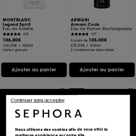
MONTBLANC
ARMANI
Legend Spirit
Armani Code
Eau de Toilette
Eau de Parfum Rechargeable
210
277
106,00€
105,00€
À partir de
106,00€
/
100ml
210,00€
/
100ml
Option gravure
2 contenances disponibles
Ajouter au panier
Ajouter au panier
Exclu
Continuer sans accepter
Nous utilisons des cookies afin de vous offrir la
meilleure expérience sur notre site.