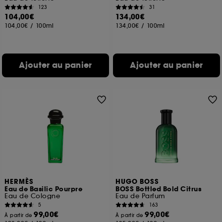
des pages que vous avez consultées, de votre
123
31
navigation, et de l'historique de vos interactions.
104,00€
134,00€
104,00€
/
100ml
134,00€
/
100ml
Cookies de mesure d’audience :
ils nous
permettent de réaliser des statistiques de
fréquentation et de navigation sur notre site afin
d’en améliorer la performance.
Ajouter au panier
Ajouter au panier
Cookies de sécurisation des paiements en ligne :
ils nous permettent de lutter notamment contre les
fraudes aux moyens de paiement et les
usurpations d’identité.
Cookies fonctionnels :
il s’agit de cookies
permettant l’affichage et/ou la fourniture de
certaines fonctionnalités du site, tel que les
cookies d’authentification qui sont utilisés afin de
vous faire bénéficier de l’authentification
prolongée vous permettant d’accéder à votre
HERMÈS
HUGO BOSS
compte lors de votre prochaine visite sur le site
Eau de Basilic Pourpre
BOSS Bottled Bold Citrus
sans saisir à nouveau votre identifiant et mot de
Eau de Cologne
Eau de Parfum
passe.
5
163
99,00€
99,00€
À partir de
À partir de