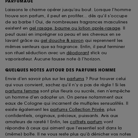
PARFUMAGE
Laissons le charme opérer jusqu’au bout. Lorsque l’homme
trouve son parfum, il peut en profiter... dès qu’il s’occupe
de sa barbe ! Oui, de nombreuses fragrances masculines
existent en
gel rasage, baume ou lotion après-rasage
. Il
peut aussi en imprégner sa peau et ses cheveux en se
lavant grâce au
gel douche & savon
qui reprennent les
mêmes senteurs que sa fragrance. Enfin, il peut terminer
son rituel séduction avec un
déodorant
stick ou
vaporisateur. Aucune fausse note à l’horizon.
QUELQUES NOTES AUTOUR DES PARFUMS HOMME
Envie d’en savoir plus sur les
parfums
? Pour trouver celui
qui vous convient, sachez qu’il n’y a pas de règle ! Si les
parfums femme
sont plus fleuris ou sucrés, rien n’empêche
un homme d’en adopter un. On pense notamment aux
eaux de Cologne qui incarnent de multiples sensualités. Il
existe également les
parfums Collection Privée
, plus
confidentiels, originaux, précieux, puissants. Avis aux
amateurs de rareté ! Enfin, les
coffrets parfum
vont
répondre à ceux qui aiment que l’essentiel soit dans la
(même) boîte. Il ne vous reste plus qu’à dénicher vos notes