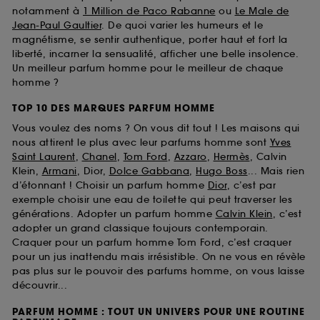
notamment à
1 Million de Paco Rabanne
ou
Le Male de
Jean-Paul Gaultier
. De quoi varier les humeurs et le
magnétisme, se sentir authentique, porter haut et fort la
liberté, incarner la sensualité, afficher une belle insolence.
Un meilleur parfum homme pour le meilleur de chaque
homme ?
TOP 10 DES MARQUES PARFUM HOMME
Vous voulez des noms ? On vous dit tout ! Les maisons qui
nous attirent le plus avec leur parfums homme sont
Yves
Saint Laurent
,
Chanel
,
Tom Ford
,
Azzaro
,
Hermès
, Calvin
Klein,
Armani
, Dior,
Dolce Gabbana
,
Hugo Boss
... Mais rien
d’étonnant ! Choisir un parfum homme
Dior
, c’est par
exemple choisir une eau de toilette qui peut traverser les
générations. Adopter un parfum homme
Calvin Klein
, c’est
adopter un grand classique toujours contemporain.
Craquer pour un parfum homme Tom Ford, c’est craquer
pour un jus inattendu mais irrésistible. On ne vous en révèle
pas plus sur le pouvoir des parfums homme, on vous laisse
découvrir...
PARFUM HOMME : TOUT UN UNIVERS POUR UNE ROUTINE