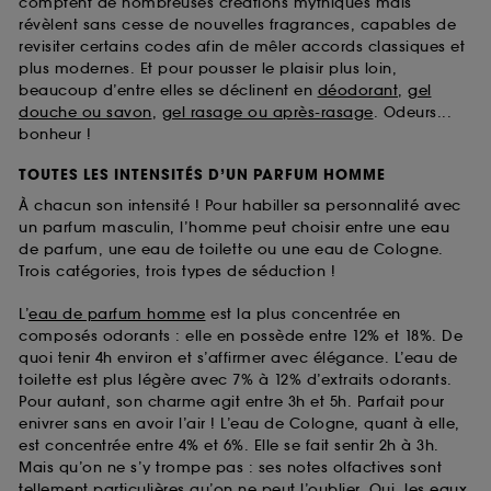
comptent de nombreuses créations mythiques mais
révèlent sans cesse de nouvelles fragrances, capables de
revisiter certains codes afin de mêler accords classiques et
plus modernes. Et pour pousser le plaisir plus loin,
beaucoup d’entre elles se déclinent en
déodorant
,
gel
douche ou savon
,
gel rasage ou après-rasage
. Odeurs...
bonheur !
TOUTES LES INTENSITÉS D’UN PARFUM HOMME
À chacun son intensité ! Pour habiller sa personnalité avec
un parfum masculin, l’homme peut choisir entre une eau
de parfum, une eau de toilette ou une eau de Cologne.
Trois catégories, trois types de séduction !
L’
eau de parfum homme
est la plus concentrée en
composés odorants : elle en possède entre 12% et 18%. De
quoi tenir 4h environ et s’affirmer avec élégance. L’eau de
toilette est plus légère avec 7% à 12% d’extraits odorants.
Pour autant, son charme agit entre 3h et 5h. Parfait pour
enivrer sans en avoir l’air ! L’eau de Cologne, quant à elle,
est concentrée entre 4% et 6%. Elle se fait sentir 2h à 3h.
Mais qu’on ne s’y trompe pas : ses notes olfactives sont
tellement particulières qu’on ne peut l’oublier. Oui, les
eaux