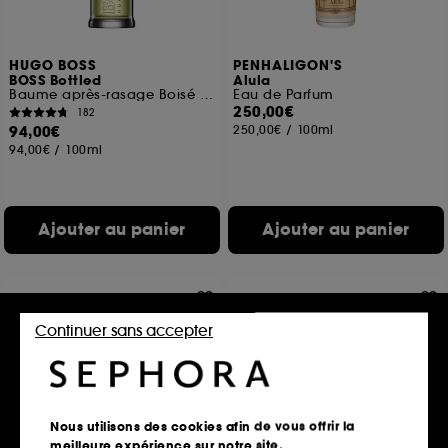
HUGO BOSS
PENHALIGON'S
BOSS Bottled
Alula
Baume après-rasage Boisé et Oriental
Eau de Parfum
250,00€
182
94,00€
250,00€
/
100ml
94,00€
/
100ml
Ajouter au panier
Ajouter au panier
Continuer sans accepter
Nous utilisons des cookies afin de vous offrir la
meilleure expérience sur notre site.