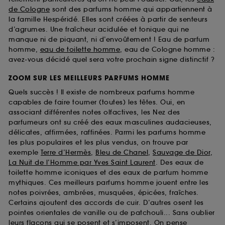
de Cologne
sont des parfums homme qui appartiennent à
la famille Hespéridé. Elles sont créées à partir de senteurs
d’agrumes. Une fraîcheur acidulée et tonique qui ne
manque ni de piquant, ni d’envoûtement ! Eau de parfum
homme,
eau de toilette homme
, eau de Cologne homme :
avez-vous décidé quel sera votre prochain signe distinctif ?
ZOOM SUR LES MEILLEURS PARFUMS HOMME
Quels succès ! Il existe de nombreux parfums homme
capables de faire tourner (toutes) les têtes. Oui, en
associant différentes notes olfactives, les Nez des
parfumeurs ont su créé des eaux masculines audacieuses,
délicates, affirmées, raffinées. Parmi les parfums homme
les plus populaires et les plus vendus, on trouve par
exemple
Terre d’Hermès
,
Bleu de Chanel
,
Sauvage de Dior
,
La Nuit de l’Homme par Yves Saint Laurent
. Des eaux de
toilette homme iconiques et des eaux de parfum homme
mythiques. Ces meilleurs parfums homme jouent entre les
notes poivrées, ambrées, musquées, épicées, fraîches.
Certains ajoutent des accords de cuir. D’autres osent les
pointes orientales de vanille ou de patchouli... Sans oublier
leurs flacons qui se posent et s’imposent. On pense