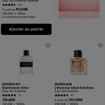
Eau De Toilette Intense
64
92,00€
À partir de
184,00€
/
100ml
2 contenances disponibles
Ajouter au panier
GIVENCHY
GUERLAIN
Gentlemen Only
L'Homme Idéal Extrême
Eau de Toilette
Eau de Parfum
70
45
118,00€
102,00€
À partir de
118,00€
/
100ml
204,00€
/
100ml