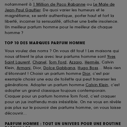
notamment à
1 Million de Paco Rabanne
ou
Le Male de
Jean-Paul Gaultier
. De quoi varier les humeurs et le
magnétisme, se sentir authentique, porter haut et fort la
liberté, incarner la sensualité, afficher une belle insolence.
Un meilleur parfum homme pour le meilleur de chaque
homme ?
TOP 10 DES MARQUES PARFUM HOMME
Vous voulez des noms ? On vous dit tout ! Les maisons qui
nous attirent le plus avec leur parfums homme sont
Yves
Saint Laurent
,
Chanel
,
Tom Ford
,
Azzaro
,
Hermès
, Calvin
Klein,
Armani
, Dior,
Dolce Gabbana
,
Hugo Boss
... Mais rien
d’étonnant ! Choisir un parfum homme
Dior
, c’est par
exemple choisir une eau de toilette qui peut traverser les
générations. Adopter un parfum homme
Calvin Klein
, c’est
adopter un grand classique toujours contemporain.
Craquer pour un parfum homme Tom Ford, c’est craquer
pour un jus inattendu mais irrésistible. On ne vous en révèle
pas plus sur le pouvoir des parfums homme, on vous laisse
découvrir...
PARFUM HOMME : TOUT UN UNIVERS POUR UNE ROUTINE