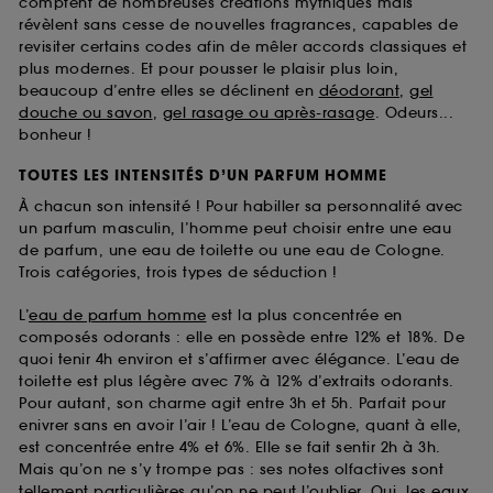
comptent de nombreuses créations mythiques mais
révèlent sans cesse de nouvelles fragrances, capables de
revisiter certains codes afin de mêler accords classiques et
plus modernes. Et pour pousser le plaisir plus loin,
beaucoup d’entre elles se déclinent en
déodorant
,
gel
douche ou savon
,
gel rasage ou après-rasage
. Odeurs...
bonheur !
TOUTES LES INTENSITÉS D’UN PARFUM HOMME
À chacun son intensité ! Pour habiller sa personnalité avec
un parfum masculin, l’homme peut choisir entre une eau
de parfum, une eau de toilette ou une eau de Cologne.
Trois catégories, trois types de séduction !
L’
eau de parfum homme
est la plus concentrée en
composés odorants : elle en possède entre 12% et 18%. De
quoi tenir 4h environ et s’affirmer avec élégance. L’eau de
toilette est plus légère avec 7% à 12% d’extraits odorants.
Pour autant, son charme agit entre 3h et 5h. Parfait pour
enivrer sans en avoir l’air ! L’eau de Cologne, quant à elle,
est concentrée entre 4% et 6%. Elle se fait sentir 2h à 3h.
Mais qu’on ne s’y trompe pas : ses notes olfactives sont
tellement particulières qu’on ne peut l’oublier. Oui, les
eaux