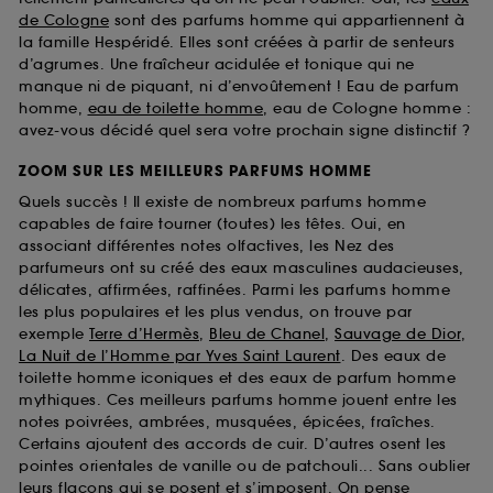
de Cologne
sont des parfums homme qui appartiennent à
la famille Hespéridé. Elles sont créées à partir de senteurs
d’agrumes. Une fraîcheur acidulée et tonique qui ne
manque ni de piquant, ni d’envoûtement ! Eau de parfum
homme,
eau de toilette homme
, eau de Cologne homme :
avez-vous décidé quel sera votre prochain signe distinctif ?
ZOOM SUR LES MEILLEURS PARFUMS HOMME
Quels succès ! Il existe de nombreux parfums homme
capables de faire tourner (toutes) les têtes. Oui, en
associant différentes notes olfactives, les Nez des
parfumeurs ont su créé des eaux masculines audacieuses,
délicates, affirmées, raffinées. Parmi les parfums homme
les plus populaires et les plus vendus, on trouve par
exemple
Terre d’Hermès
,
Bleu de Chanel
,
Sauvage de Dior
,
La Nuit de l’Homme par Yves Saint Laurent
. Des eaux de
toilette homme iconiques et des eaux de parfum homme
mythiques. Ces meilleurs parfums homme jouent entre les
notes poivrées, ambrées, musquées, épicées, fraîches.
Certains ajoutent des accords de cuir. D’autres osent les
pointes orientales de vanille ou de patchouli... Sans oublier
leurs flacons qui se posent et s’imposent. On pense