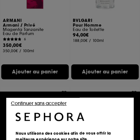
ARMANI
BVLGARI
Armani / Privé
Pour Homme
Magenta Tanzanite
Eau de Toilette
Eau de Parfum
94,00€
6
188,00€
/
100ml
350,00€
350,00€
/
100ml
Ajouter au panier
Ajouter au panier
Continuer sans accepter
Nous utilisons des cookies afin de vous offrir la
meilleure expérience sur notre site.