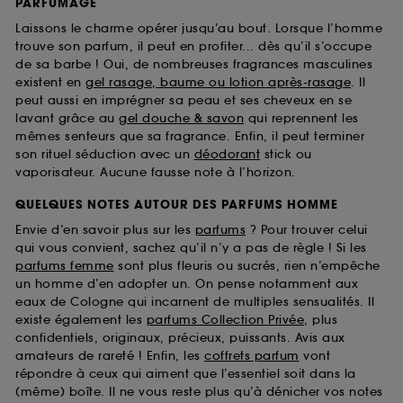
PARFUMAGE
Laissons le charme opérer jusqu’au bout. Lorsque l’homme
trouve son parfum, il peut en profiter... dès qu’il s’occupe
de sa barbe ! Oui, de nombreuses fragrances masculines
existent en
gel rasage, baume ou lotion après-rasage
. Il
peut aussi en imprégner sa peau et ses cheveux en se
lavant grâce au
gel douche & savon
qui reprennent les
mêmes senteurs que sa fragrance. Enfin, il peut terminer
son rituel séduction avec un
déodorant
stick ou
vaporisateur. Aucune fausse note à l’horizon.
QUELQUES NOTES AUTOUR DES PARFUMS HOMME
Envie d’en savoir plus sur les
parfums
? Pour trouver celui
qui vous convient, sachez qu’il n’y a pas de règle ! Si les
parfums femme
sont plus fleuris ou sucrés, rien n’empêche
un homme d’en adopter un. On pense notamment aux
eaux de Cologne qui incarnent de multiples sensualités. Il
existe également les
parfums Collection Privée
, plus
confidentiels, originaux, précieux, puissants. Avis aux
amateurs de rareté ! Enfin, les
coffrets parfum
vont
répondre à ceux qui aiment que l’essentiel soit dans la
(même) boîte. Il ne vous reste plus qu’à dénicher vos notes