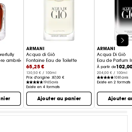
ARMANI
ARMANI
erfully
Acqua di Giò
Acqua Di Giò
re ambrée fruitée
Fontaine Eau de Toilette
Eau de Parfum I
65,25 €
102,00
À partir de
130,50 € / 100ml
204,00 € / 100ml
Prix d'origine :
87,00 €
1081
avis
1965
avis
Existe en 2 formats
Existe en 4 formats
nier
Ajouter au panier
Ajouter a