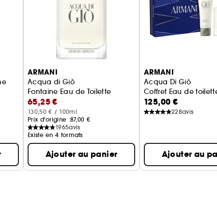
ARMANI
ARMANI
me
Acqua di Giò
Acqua Di Giò
Fontaine Eau de Toilette
Coffret Eau de toil
65,25 €
125,00 €
130,50 € / 100ml
228
avis
Prix d'origine :
87,00 €
1965
avis
Existe en 4 formats
r
Ajouter au panier
Ajouter au pa