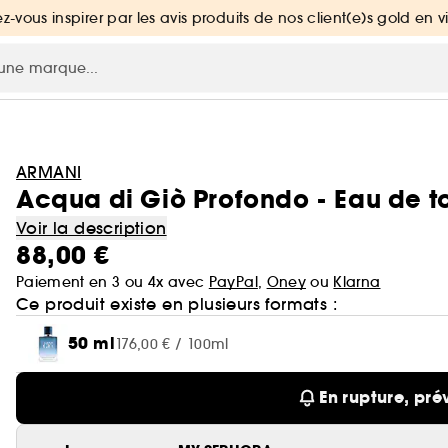
ez-vous inspirer par les avis produits de nos client(e)s gold en v
ARMANI
Acqua di Giò Profondo - Eau de to
Voir la description
88,00 €
Paiement en 3 ou 4x avec
PayPal
,
Oney
ou
Klarna
Ce produit existe en plusieurs formats :
50 ml
176,00 € / 100ml
En rupture, pré