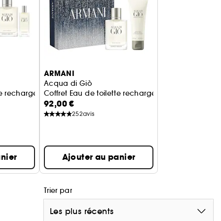
ARMANI
Acqua di Giò
ette rechargeable pour homme
Coffret Eau de toilette rechargeable pour homm
92,00 €
252
avis
nier
Ajouter au panier
Trier par
Les plus récents