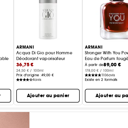
ARMANI
ARMANI
Acqua Di Gio pour Homme
Stronger With You Pow
eable
Déodorant vaporisateur
Eau de Parfum fougè
36,75 €
89,00 €
À partir de
24,50 € / 100ml
178,00 € / 100ml
Prix d'origine :
49,00 €
1106
avis
4
avis
Existe en 2 formats
r
Ajouter au panier
Ajouter au pa