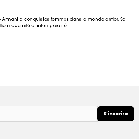
gio Armani a conquis les femmes dans le monde entier. Sa
lie modernité et intemporalité.
plus durable grâce à l’utilisation d’ingrédients issus de
es programmes de préservation des forêts.
S'inscrire