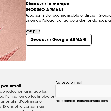
Découvrir la marque
GIORGIO ARMANI
Avec son style reconnaissable et discret, Gior
vision de l'élégance, au-delà des tendances, al
De plus, Giorgio Armani s'engage pour un avenir 
filières responsables et au soutien apporté à d
Voir plus
Découvrir Giorgio ARMANI
Adresse e-mail
a par email
de réduction ainsi que les
c l’utilisation de technologies
Par exemple: nom@example.com
nes afin d'optimiser et
e 16 ans et je consens au