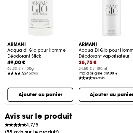
Ignorer le carrousel produits
ARMANI
ARMANI
Acqua di Gio pour Homme
Acqua Di Gio pour Hom
Déodorant Stick
Déodorant vaporisateur
49,00 €
36,75 €
65,33 € / 100g
24,50 € / 100ml
245
avis
Prix d'origine :
49,00 €
4
avis
Ajouter au panier
Ajouter au panie
Avis sur le produit
4.7/5
(58 avis sur le produit)