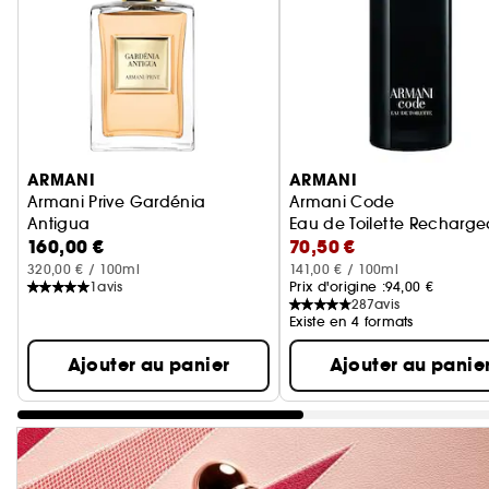
Ignorer le carrousel produits
ARMANI
ARMANI
Armani Prive Gardénia
Armani Code
Antigua
Eau de Toilette Recharg
160,00 €
70,50 €
Eau de Toilette
320,00 € / 100ml
141,00 € / 100ml
1
avis
Prix d'origine :
94,00 €
287
avis
Existe en 4 formats
Ajouter au panier
Ajouter au panie