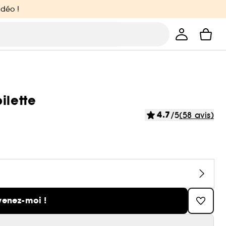
idéo !
ilette
4.7
/5
(58 avis)
venez-moi !