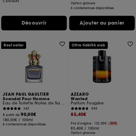
2 produits
Option gravure
6 contenances disponibles
Découvrir
Ajouter au panier
Best seller
Offre fidélité web
JEAN PAUL GAULTIER
AZZARO
Scandal Pour Homme
Wanted
Eau de Toilette Notes de Sauge, Fève Tonka et Vétiver
Parfum Fougère
343
894
90,00€
85,40€
À partir de
180,00€
/
100ml
Prix d'origine : 122,00€
-30%
4 contenances disponibles
85,40€
/
100ml
Option gravure