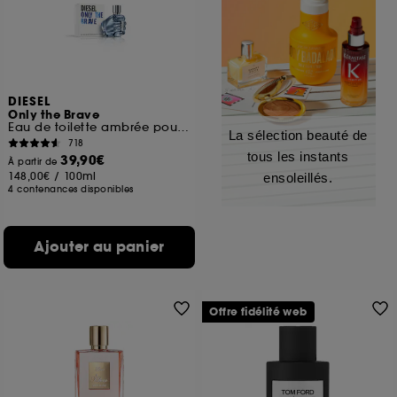
DIESEL
Only the Brave
Eau de toilette ambrée pour homme
La sélection beauté de
718
tous les instants
39,90€
À partir de
148,00€
/
100ml
ensoleillés.
4 contenances disponibles
Ajouter au panier
Offre fidélité web