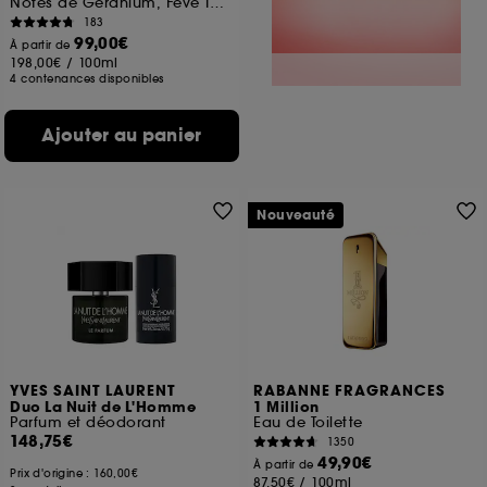
Notes de Géranium, Fève Tonka, Bois de Santal
183
99,00€
À partir de
198,00€
/
100ml
4 contenances disponibles
Ajouter au panier
Nouveauté
YVES SAINT LAURENT
RABANNE FRAGRANCES
Duo La Nuit de L'Homme
1 Million
Parfum et déodorant
Eau de Toilette
148,75€
1350
49,90€
À partir de
Prix d'origine :
160,00€
87,50€
/
100ml