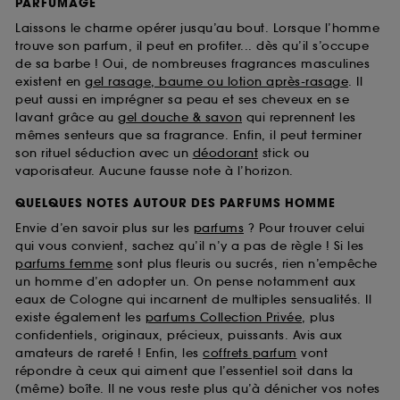
PARFUMAGE
Laissons le charme opérer jusqu’au bout. Lorsque l’homme
trouve son parfum, il peut en profiter... dès qu’il s’occupe
de sa barbe ! Oui, de nombreuses fragrances masculines
existent en
gel rasage, baume ou lotion après-rasage
. Il
peut aussi en imprégner sa peau et ses cheveux en se
lavant grâce au
gel douche & savon
qui reprennent les
mêmes senteurs que sa fragrance. Enfin, il peut terminer
son rituel séduction avec un
déodorant
stick ou
vaporisateur. Aucune fausse note à l’horizon.
QUELQUES NOTES AUTOUR DES PARFUMS HOMME
Envie d’en savoir plus sur les
parfums
? Pour trouver celui
qui vous convient, sachez qu’il n’y a pas de règle ! Si les
parfums femme
sont plus fleuris ou sucrés, rien n’empêche
un homme d’en adopter un. On pense notamment aux
eaux de Cologne qui incarnent de multiples sensualités. Il
existe également les
parfums Collection Privée
, plus
confidentiels, originaux, précieux, puissants. Avis aux
amateurs de rareté ! Enfin, les
coffrets parfum
vont
répondre à ceux qui aiment que l’essentiel soit dans la
(même) boîte. Il ne vous reste plus qu’à dénicher vos notes