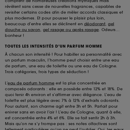
comptent de nombreuses créations mythiques mais
révèlent sans cesse de nouvelles fragrances, capables de
revisiter certains codes afin de mêler accords classiques et
plus modernes. Et pour pousser le plaisir plus loin,
beaucoup d’entre elles se déclinent en
déodorant
,
gel
douche ou savon
,
gel rasage ou après-rasage
. Odeurs...
bonheur !
TOUTES LES INTENSITÉS D’UN PARFUM HOMME
À chacun son intensité ! Pour habiller sa personnalité avec
un parfum masculin, l’homme peut choisir entre une eau
de parfum, une eau de toilette ou une eau de Cologne.
Trois catégories, trois types de séduction !
L’
eau de parfum homme
est la plus concentrée en
composés odorants : elle en possède entre 12% et 18%. De
quoi tenir 4h environ et s’affirmer avec élégance. L’eau de
toilette est plus légère avec 7% à 12% d’extraits odorants.
Pour autant, son charme agit entre 3h et 5h. Parfait pour
enivrer sans en avoir l’air ! L’eau de Cologne, quant à elle,
est concentrée entre 4% et 6%. Elle se fait sentir 2h à 3h.
Mais qu’on ne s’y trompe pas : ses notes olfactives sont
tellement particulières qu’on ne peut l’oublier. Oui, les
eaux