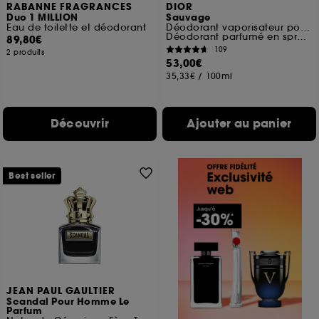
RABANNE FRAGRANCES
DIOR
Duo 1 MILLION
Sauvage
Eau de toilette et déodorant
Déodorant vaporisateur pour homme
Déodorant parfumé en spray 150 ml
89,80€
109
2 produits
53,00€
35,33€
/
100ml
Découvrir
Ajouter au panier
Best seller
JEAN PAUL GAULTIER
Scandal Pour Homme Le
Parfum