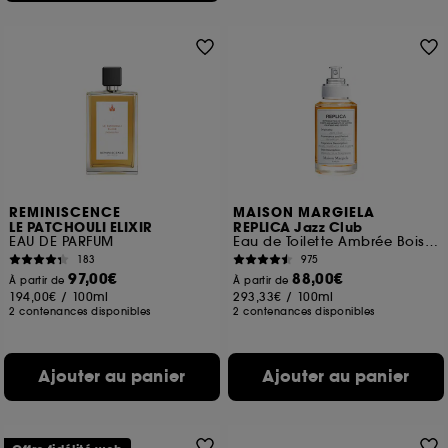
REMINISCENCE
MAISON MARGIELA
LE PATCHOULI ELIXIR
REPLICA Jazz Club
EAU DE PARFUM
Eau de Toilette Ambrée Boisée Rechargeable Mixte
183
975
97,00€
88,00€
À partir de
À partir de
194,00€
/
100ml
293,33€
/
100ml
2 contenances disponibles
2 contenances disponibles
Ajouter au panier
Ajouter au panier