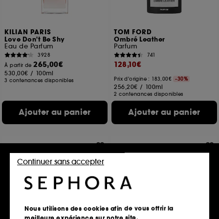
KILIAN PARIS
TOM FORD
Love Don't Be Shy
Ombré Leather
Eau de Parfum
Parfum
3928
741
265,00€
128,10€
À partir de
530,00€
/
100ml
Prix d'origine : 183,00€
-30%
3 contenances disponibles
256,20€
/
100ml
2 contenances disponibles
Ajouter au panier
Ajouter au panier
Gravure
Gravure
Continuer sans accepter
Nous utilisons des cookies afin de vous offrir la
meilleure expérience sur notre site.