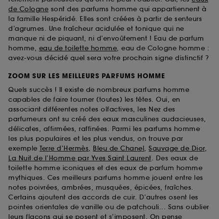
de Cologne
sont des parfums homme qui appartiennent à
la famille Hespéridé. Elles sont créées à partir de senteurs
d’agrumes. Une fraîcheur acidulée et tonique qui ne
manque ni de piquant, ni d’envoûtement ! Eau de parfum
homme,
eau de toilette homme
, eau de Cologne homme :
avez-vous décidé quel sera votre prochain signe distinctif ?
ZOOM SUR LES MEILLEURS PARFUMS HOMME
Quels succès ! Il existe de nombreux parfums homme
capables de faire tourner (toutes) les têtes. Oui, en
associant différentes notes olfactives, les Nez des
parfumeurs ont su créé des eaux masculines audacieuses,
délicates, affirmées, raffinées. Parmi les parfums homme
les plus populaires et les plus vendus, on trouve par
exemple
Terre d’Hermès
,
Bleu de Chanel
,
Sauvage de Dior
,
La Nuit de l’Homme par Yves Saint Laurent
. Des eaux de
toilette homme iconiques et des eaux de parfum homme
mythiques. Ces meilleurs parfums homme jouent entre les
notes poivrées, ambrées, musquées, épicées, fraîches.
Certains ajoutent des accords de cuir. D’autres osent les
pointes orientales de vanille ou de patchouli... Sans oublier
leurs flacons qui se posent et s’imposent. On pense