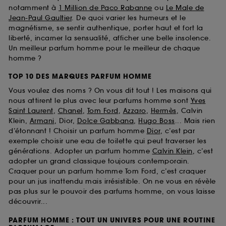
notamment à
1 Million de Paco Rabanne
ou
Le Male de
Jean-Paul Gaultier
. De quoi varier les humeurs et le
magnétisme, se sentir authentique, porter haut et fort la
liberté, incarner la sensualité, afficher une belle insolence.
Un meilleur parfum homme pour le meilleur de chaque
homme ?
TOP 10 DES MARQUES PARFUM HOMME
Vous voulez des noms ? On vous dit tout ! Les maisons qui
nous attirent le plus avec leur parfums homme sont
Yves
Saint Laurent
,
Chanel
,
Tom Ford
,
Azzaro
,
Hermès
, Calvin
Klein,
Armani
, Dior,
Dolce Gabbana
,
Hugo Boss
... Mais rien
d’étonnant ! Choisir un parfum homme
Dior
, c’est par
exemple choisir une eau de toilette qui peut traverser les
générations. Adopter un parfum homme
Calvin Klein
, c’est
adopter un grand classique toujours contemporain.
Craquer pour un parfum homme Tom Ford, c’est craquer
pour un jus inattendu mais irrésistible. On ne vous en révèle
pas plus sur le pouvoir des parfums homme, on vous laisse
découvrir...
PARFUM HOMME : TOUT UN UNIVERS POUR UNE ROUTINE