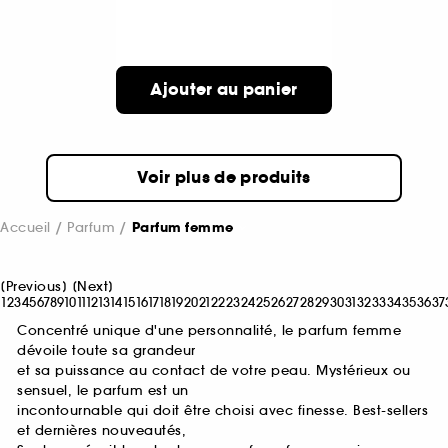
Ajouter au panier
Voir plus de produits
Accueil
Parfum
Parfum femme
[
Previous
]
[
Next
]
1
2
3
4
5
6
7
8
9
10
11
12
13
14
15
16
17
18
19
20
21
22
23
24
25
26
27
28
29
30
31
32
33
34
35
36
37
Concentré unique d'une personnalité, le parfum femme
dévoile toute sa grandeur
et sa puissance au contact de votre peau. Mystérieux ou
sensuel, le parfum est un
incontournable qui doit être choisi avec finesse. Best-sellers
et dernières nouveautés,