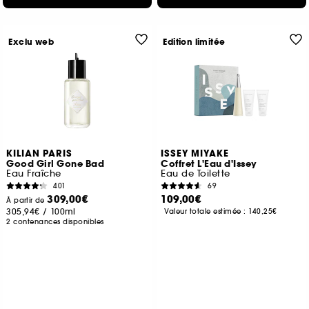
Exclu web
Edition limitée
KILIAN PARIS
ISSEY MIYAKE
Good Girl Gone Bad
Coffret L'Eau d'Issey
Eau Fraîche
Eau de Toilette
401
69
309,00€
109,00€
À partir de
305,94€
/
100ml
Valeur totale estimée :
140,25€
2 contenances disponibles