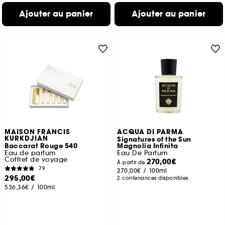
Ajouter au panier
Ajouter au panier
MAISON FRANCIS
ACQUA DI PARMA
KURKDJIAN
Signatures of the Sun
Baccarat Rouge 540
Magnolia Infinita
Eau de parfum
Eau De Parfum
Coffret de voyage
270,00€
À partir de
79
270,00€
/
100ml
295,00€
2 contenances disponibles
536,36€
/
100ml