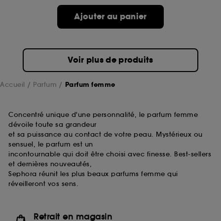
de ces cookies grâce au bouton "personnaliser mes
choix" ci-dessous ou décider de "tout accepter".
Ajouter au panier
Sephora pourra associer les informations de
navigation collectées par ces Cookies, pour les
finalités acceptées, avec les données personnelles
collectées ou générées lors de votre activité en ligne
Voir plus de produits
ou en magasin. Pour refuser tous les cookies, cliques
sur "continuer sans accepter". Voous pouvez à tout
moment choisir de retirer votrte consentement. Si vous
Accueil
Parfum
Parfum femme
souhaitez obtenir plus d'information sur les cookies
utilisés,
cliquez
ici
.
Concentré unique d'une personnalité, le parfum femme
dévoile toute sa grandeur
et sa puissance au contact de votre peau. Mystérieux ou
sensuel, le parfum est un
incontournable qui doit être choisi avec finesse. Best-sellers
et dernières nouveautés,
Sephora réunit les plus beaux parfums femme qui
réveilleront vos sens.
Retrait en magasin