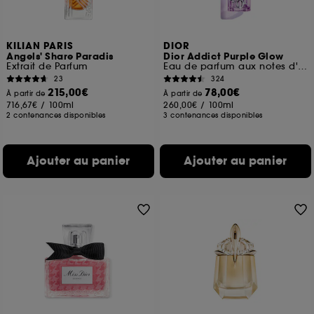
KILIAN PARIS
DIOR
Angels' Share Paradis
Dior Addict Purple Glow
Extrait de Parfum
Eau de parfum aux notes d'iris et de framboise
23
324
215,00€
78,00€
À partir de
À partir de
716,67€
/
100ml
260,00€
/
100ml
2 contenances disponibles
3 contenances disponibles
Ajouter au panier
Ajouter au panier