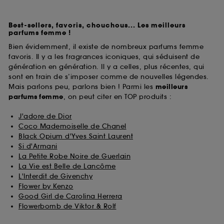
Best-sellers, favoris, chouchous... Les meilleurs
parfums femme !
Bien évidemment, il existe de nombreux parfums femme
favoris. Il y a les fragrances iconiques, qui séduisent de
génération en génération. Il y a celles, plus récentes, qui
sont en train de s’imposer comme de nouvelles légendes.
Mais parlons peu, parlons bien ! Parmi les
meilleurs
parfums
femme
, on peut citer en TOP produits :
J'adore de Dior
Coco Mademoiselle de Chanel
Black Opium d'Yves Saint Laurent
Si d'Armani
La Petite Robe Noire de Guerlain
La Vie est Belle de Lancôme
L'Interdit de Givenchy
Flower by Kenzo
Good Girl de Carolina Herrera
Flowerbomb de Viktor & Rolf