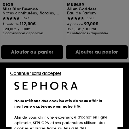
DIOR
MUGLER
Miss Dior Essence
Alien Goddess
Notes confiturées, florales, boisées
Eau de Parfum
1627
3365
112,00€
97,00€
À partir de
À partir de
320,00€
/
100ml
323,33€
/
100ml
3 contenances disponibles
2 contenances disponibles
Ajouter au panier
Ajouter au panier
Continuer sans accepter
Nous utilisons des cookies afin de vous offrir la
meilleure expérience sur notre site.
Afin de vous offrir une expérience d’achat en ligne
LACOSTE
GUERLAIN
optimale, SEPHORA et ses partenaires utilisent des
L.12.12 Rose
Aqua Allegoria
Rosa Rossa Forte
cookies et autres traceurs, tels que des :