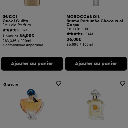
GUCCI
MOROCCANOIL
Gucci Guilty
Brume Parfumée Cheveux et
Corps
Eau de Parfum
Eau de soin
373
1443
85,00€
À partir de
36,00€
283,33€
/
100ml
36,00€
/
100ml
3 contenances disponibles
Ajouter au panier
Ajouter au panier
Gravure