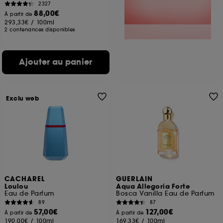
2327
88,00€
À partir de
293,33€
/
100ml
2 contenances disponibles
Ajouter au panier
Exclu web
CACHAREL
GUERLAIN
Loulou
Aqua Allegoria Forte
Eau de Parfum
Bosca Vanilla Eau de Parfum
89
87
57,00€
127,00€
À partir de
À partir de
190,00€
/
100ml
169,33€
/
100ml