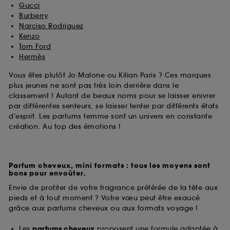
Gucci
Burberry
Narciso Rodriguez
Kenzo
Tom Ford
Hermès
Vous êtes plutôt Jo Malone ou Kilian Paris ? Ces marques
plus jeunes ne sont pas très loin derrière dans le
classement ! Autant de beaux noms pour se laisser enivrer
par différentes senteurs, se laisser tenter par différents états
d’esprit. Les parfums femme sont un univers en constante
création. Au top des émotions !
Parfum cheveux, mini formats : tous les moyens sont
bons pour envoûter.
Envie de profiter de votre fragrance préférée de la tête aux
pieds et à tout moment ? Votre vœu peut être exaucé
grâce aux parfums cheveux ou aux formats voyage !
Les
parfums cheveux
proposent une formule adaptée à