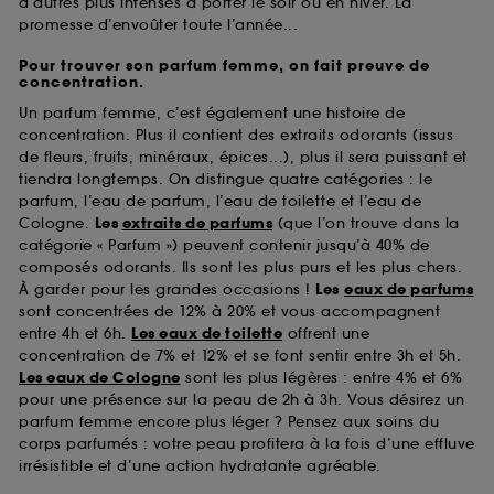
d’autres plus intenses à porter le soir ou en hiver. La
promesse d’envoûter toute l’année...
Pour trouver son parfum femme, on fait preuve de
concentration.
Un parfum femme, c’est également une histoire de
concentration. Plus il contient des extraits odorants (issus
de fleurs, fruits, minéraux, épices...), plus il sera puissant et
tiendra longtemps. On distingue quatre catégories : le
parfum, l’eau de parfum, l’eau de toilette et l’eau de
Cologne.
Les
extraits de parfums
(que l’on trouve dans la
catégorie « Parfum ») peuvent contenir jusqu’à 40% de
composés odorants. Ils sont les plus purs et les plus chers.
À garder pour les grandes occasions !
Les
eaux de parfums
sont concentrées de 12% à 20% et vous accompagnent
entre 4h et 6h.
Les eaux de toilette
offrent une
concentration de 7% et 12% et se font sentir entre 3h et 5h.
Les eaux de Cologne
sont les plus légères : entre 4% et 6%
pour une présence sur la peau de 2h à 3h. Vous désirez un
parfum femme encore plus léger ? Pensez aux soins du
corps parfumés : votre peau profitera à la fois d’une effluve
irrésistible et d’une action hydratante agréable.