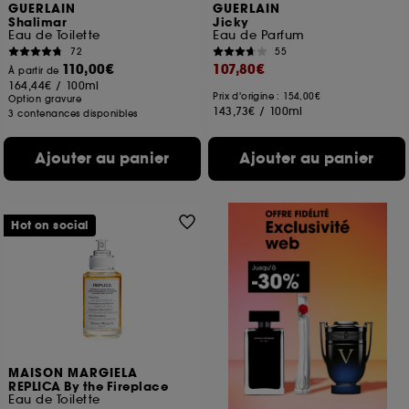
GUERLAIN
GUERLAIN
Shalimar
Jicky
Eau de Toilette
Eau de Parfum
72
55
110,00€
107,80€
À partir de
164,44€
/
100ml
Prix d'origine : 154,00€
Option gravure
143,73€
/
100ml
3 contenances disponibles
Ajouter au panier
Ajouter au panier
Hot on social
MAISON MARGIELA
REPLICA By the Fireplace
Eau de Toilette