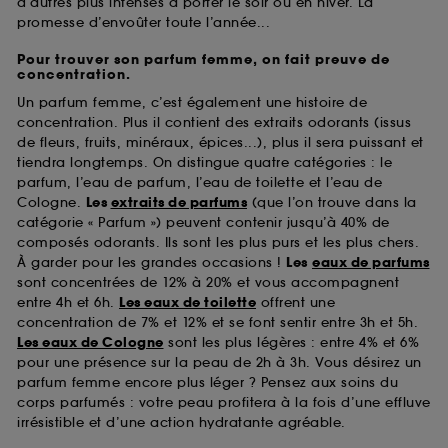
d’autres plus intenses à porter le soir ou en hiver. La
promesse d’envoûter toute l’année...
Pour trouver son parfum femme, on fait preuve de
concentration.
Un parfum femme, c’est également une histoire de
concentration. Plus il contient des extraits odorants (issus
de fleurs, fruits, minéraux, épices...), plus il sera puissant et
tiendra longtemps. On distingue quatre catégories : le
parfum, l’eau de parfum, l’eau de toilette et l’eau de
Cologne.
Les
extraits de parfums
(que l’on trouve dans la
catégorie « Parfum ») peuvent contenir jusqu’à 40% de
composés odorants. Ils sont les plus purs et les plus chers.
À garder pour les grandes occasions !
Les
eaux de parfums
sont concentrées de 12% à 20% et vous accompagnent
entre 4h et 6h.
Les eaux de toilette
offrent une
concentration de 7% et 12% et se font sentir entre 3h et 5h.
Les eaux de Cologne
sont les plus légères : entre 4% et 6%
pour une présence sur la peau de 2h à 3h. Vous désirez un
parfum femme encore plus léger ? Pensez aux soins du
corps parfumés : votre peau profitera à la fois d’une effluve
irrésistible et d’une action hydratante agréable.