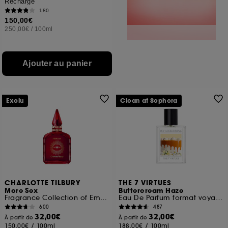
Recharge
180
150,00€
250,00€
/
100ml
Ajouter au panier
Exclu
Clean at Sephora
CHARLOTTE TILBURY
THE 7 VIRTUES
More Sex
Buttercream Haze
Fragrance Collection of Emotions
Eau De Parfum format voyage
600
487
32,00€
32,00€
À partir de
À partir de
150,00€
/
100ml
188,00€
/
100ml