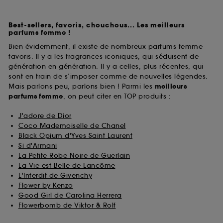
Best-sellers, favoris, chouchous... Les meilleurs
parfums femme !
Bien évidemment, il existe de nombreux parfums femme
favoris. Il y a les fragrances iconiques, qui séduisent de
génération en génération. Il y a celles, plus récentes, qui
sont en train de s’imposer comme de nouvelles légendes.
Mais parlons peu, parlons bien ! Parmi les
meilleurs
parfums
femme
, on peut citer en TOP produits :
J'adore de Dior
Coco Mademoiselle de Chanel
Black Opium d'Yves Saint Laurent
Si d'Armani
La Petite Robe Noire de Guerlain
La Vie est Belle de Lancôme
L'Interdit de Givenchy
Flower by Kenzo
Good Girl de Carolina Herrera
Flowerbomb de Viktor & Rolf