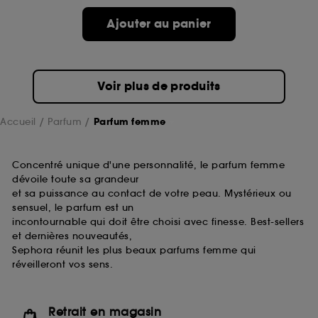
de ces cookies grâce au bouton "personnaliser mes
choix" ci-dessous ou décider de "tout accepter".
Ajouter au panier
Sephora pourra associer les informations de
navigation collectées par ces Cookies, pour les
finalités acceptées, avec les données personnelles
collectées ou générées lors de votre activité en ligne
Voir plus de produits
ou en magasin. Pour refuser tous les cookies, cliques
sur "continuer sans accepter". Voous pouvez à tout
moment choisir de retirer votrte consentement. Si vous
Accueil
Parfum
Parfum femme
souhaitez obtenir plus d'information sur les cookies
utilisés,
cliquez
ici
.
Concentré unique d'une personnalité, le parfum femme
dévoile toute sa grandeur
et sa puissance au contact de votre peau. Mystérieux ou
sensuel, le parfum est un
incontournable qui doit être choisi avec finesse. Best-sellers
et dernières nouveautés,
Sephora réunit les plus beaux parfums femme qui
réveilleront vos sens.
Retrait en magasin