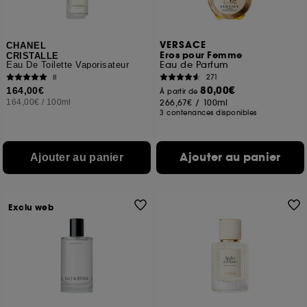
VERSACE
CHANEL
Eros pour Femme
CRISTALLE
Eau de Parfum
Eau De Toilette Vaporisateur
271
8
80,00€
164,00€
À partir de
164,00€
/
100ml
266,67€
/
100ml
3 contenances disponibles
Ajouter au panier
Ajouter au panier
Exclu web