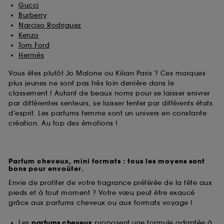
Gucci
Burberry
Narciso Rodriguez
Kenzo
Tom Ford
Hermès
Vous êtes plutôt Jo Malone ou Kilian Paris ? Ces marques
plus jeunes ne sont pas très loin derrière dans le
classement ! Autant de beaux noms pour se laisser enivrer
par différentes senteurs, se laisser tenter par différents états
d’esprit. Les parfums femme sont un univers en constante
création. Au top des émotions !
Parfum cheveux, mini formats : tous les moyens sont
bons pour envoûter.
Envie de profiter de votre fragrance préférée de la tête aux
pieds et à tout moment ? Votre vœu peut être exaucé
grâce aux parfums cheveux ou aux formats voyage !
Les
parfums cheveux
proposent une formule adaptée à