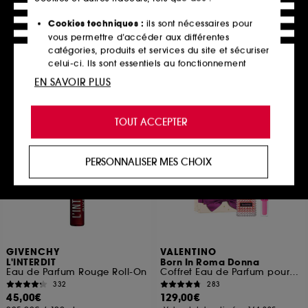
Eau de parfum édition limitée
Twist and Spray
629
4
Cookies techniques :
ils sont nécessaires pour
145,00€
132,00€
vous permettre d’accéder aux différentes
220,00€
/
100ml
290,00€
/
100ml
catégories, produits et services du site et sécuriser
celui-ci. Ils sont essentiels au fonctionnement
technique du site et ne peuvent être désactivés.
EN SAVOIR PLUS
Ajouter au panier
Ajouter au panier
Cookies de personnalisation :
ils nous permettent
de vous offrir une expérience enrichie et
TOUT ACCEPTER
personnalisée en vous recommandant des
produits, des services et des contenus qui
répondent au mieux à vos préférences, et de vous
PERSONNALISER MES CHOIX
proposer des offres promotionnelles adaptées à
votre profil.
Cookies réseaux sociaux et publicité :
ils sont
utilisés pour vous présenter du contenu susceptible
de vous plaire via des publicités, y compris sur des
sites tiers et sur les réseaux sociaux, sur la base
GIVENCHY
VALENTINO
des pages que vous avez consultées, de votre
L'INTERDIT
Born In Roma Donna
Eau de Parfum Rouge Roll-On
Coffret Eau de Parfum pour femme
navigation, et de l'historique de vos interactions.
332
283
45,00€
129,00€
Cookies de mesure d’audience :
ils nous