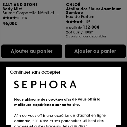
SALT AND STONE
CHLOÉ
Body Mist
Atelier des Fleurs Jasminum
Sambac
Brume Corporelle Néroli et Basilic
Eau de Parfum
125
107
46,00€
132,00€
À partir de
264,00€
/
100ml
2 contenances disponibles
Ajouter au panier
Ajouter au panier
Continuer sans accepter
Nous utilisons des cookies afin de vous offrir la
meilleure expérience sur notre site.
Afin de vous offrir une expérience d’achat en ligne
VALENTINO
CHANEL
optimale, SEPHORA et ses partenaires utilisent des
Born in Roma Donna Rendez-
CHANCE
Vous Ivory
Eau De Toilette
cookies et autres traceurs, tels que des :