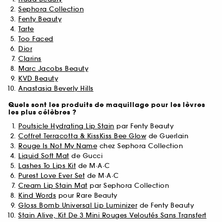
Sephora Collection
Fenty Beauty
Tarte
Too Faced
Dior
Clarins
Marc Jacobs Beauty
KVD Beauty
Anastasia Beverly Hills
Quels sont les produits de maquillage pour les lèvres
les plus célèbres ?
Poutsicle Hydrating Lip Stain
par Fenty Beauty
Coffret Terracotta & KissKiss Bee Glow
de Guerlain
Rouge Is Not My Name
chez Sephora Collection
Liquid Soft Mat
de Gucci
Lashes To Lips Kit
de M·A·C
Purest Love Ever Set
de M·A·C
Cream Lip Stain Mat
par Sephora Collection
Kind Words
pour Rare Beauty
Gloss Bomb Universal Lip Luminizer
de Fenty Beauty
Stain Alive, Kit De 3 Mini Rouges Veloutés Sans Transfert