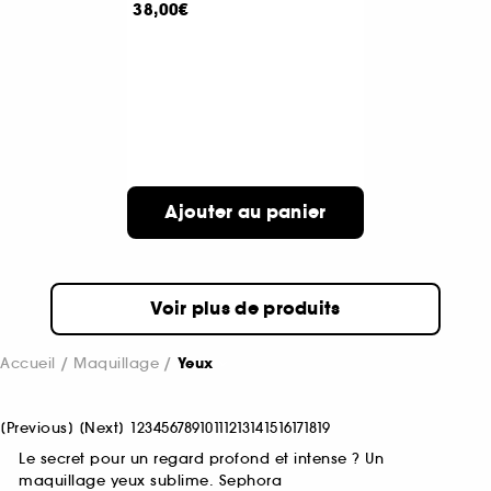
38,00€
Ajouter au panier
Voir plus de produits
Accueil
Maquillage
Yeux
[
Previous
]
[
Next
]
1
2
3
4
5
6
7
8
9
10
11
12
13
14
15
16
17
18
19
Le secret pour un regard profond et intense ? Un
maquillage yeux sublime. Sephora