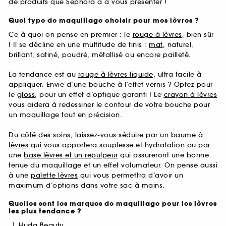
de produits que Sephora a à vous présenter !
Quel type de maquillage choisir pour mes lèvres ?
Ce à quoi on pense en premier : le
rouge à lèvres
, bien sûr
! Il se décline en une multitude de finis :
mat
, naturel,
brillant, satiné, poudré, métallisé ou encore pailleté.
La tendance est au
rouge à lèvres liquide
, ultra facile à
appliquer. Envie d’une bouche à l’effet vernis ? Optez pour
le
gloss
, pour un effet d’optique garanti ! Le
crayon à lèvres
vous aidera à redessiner le contour de votre bouche pour
un maquillage tout en précision.
Du côté des soins, laissez-vous séduire par un
baume à
lèvres
qui vous apportera souplesse et hydratation ou par
une
base lèvres et un repulpeur
qui assureront une bonne
tenue du maquillage et un effet volumateur. On pense aussi
à une
palette lèvres
qui vous permettra d’avoir un
maximum d’options dans votre sac à mains.
Quelles sont les marques de maquillage pour les lèvres
les plus tendance ?
Huda Beauty