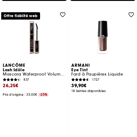
Offre fidélité web
LANCÔME
ARMANI
Lash Idôle
Eye Tint
Mascara Waterproof Volume Effet Cils Recourbés
Fard à Paupières Liquide
837
1727
26,25€
39,90€
18 teintes disponibles
Prix d'origine : 35,00€
-25%