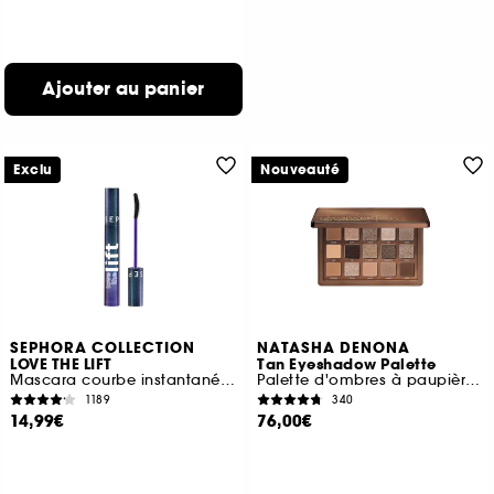
Ajouter au panier
Exclu
Nouveauté
SEPHORA COLLECTION
NATASHA DENONA
LOVE THE LIFT
Tan Eyeshadow Palette
Mascara courbe instantanée et volume lifté
Palette d'ombres à paupières midi
1189
340
14,99€
76,00€