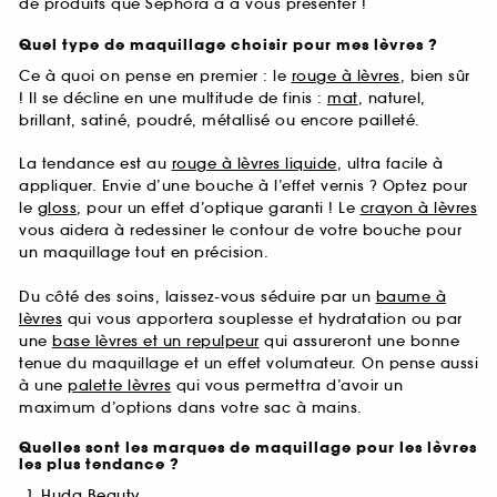
de produits que Sephora a à vous présenter !
Quel type de maquillage choisir pour mes lèvres ?
Ce à quoi on pense en premier : le
rouge à lèvres
, bien sûr
! Il se décline en une multitude de finis :
mat
, naturel,
brillant, satiné, poudré, métallisé ou encore pailleté.
La tendance est au
rouge à lèvres liquide
, ultra facile à
appliquer. Envie d’une bouche à l’effet vernis ? Optez pour
le
gloss
, pour un effet d’optique garanti ! Le
crayon à lèvres
vous aidera à redessiner le contour de votre bouche pour
un maquillage tout en précision.
Du côté des soins, laissez-vous séduire par un
baume à
lèvres
qui vous apportera souplesse et hydratation ou par
une
base lèvres et un repulpeur
qui assureront une bonne
tenue du maquillage et un effet volumateur. On pense aussi
à une
palette lèvres
qui vous permettra d’avoir un
maximum d’options dans votre sac à mains.
Quelles sont les marques de maquillage pour les lèvres
les plus tendance ?
Huda Beauty