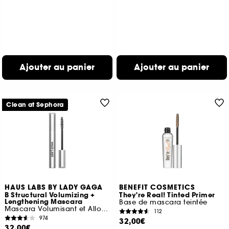
Ajouter au panier
Ajouter au panier
Clean at Sephora
HAUS LABS BY LADY GAGA
BENEFIT COSMETICS
B Structural Volumizing +
They're Real! Tinted Primer
Lengthening Mascara
Base de mascara teintée
Mascara Volumisant et Allongeant
112
974
32,00€
32,00€