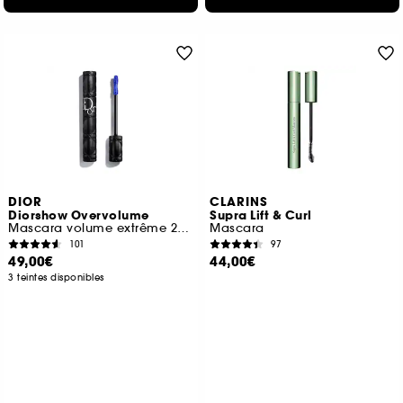
DIOR
CLARINS
Diorshow Overvolume
Supra Lift & Curl
Mascara volume extrême 24 h et définition cil-à-cil
Mascara
101
97
49,00€
44,00€
3 teintes disponibles