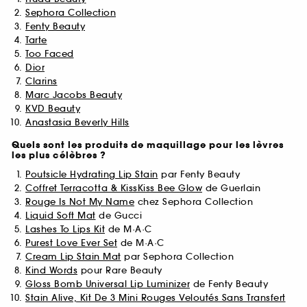
Sephora Collection
Fenty Beauty
Tarte
Too Faced
Dior
Clarins
Marc Jacobs Beauty
KVD Beauty
Anastasia Beverly Hills
Quels sont les produits de maquillage pour les lèvres
les plus célèbres ?
Poutsicle Hydrating Lip Stain
par Fenty Beauty
Coffret Terracotta & KissKiss Bee Glow
de Guerlain
Rouge Is Not My Name
chez Sephora Collection
Liquid Soft Mat
de Gucci
Lashes To Lips Kit
de M·A·C
Purest Love Ever Set
de M·A·C
Cream Lip Stain Mat
par Sephora Collection
Kind Words
pour Rare Beauty
Gloss Bomb Universal Lip Luminizer
de Fenty Beauty
Stain Alive, Kit De 3 Mini Rouges Veloutés Sans Transfert