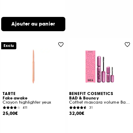
Ajouter au panier
Exclu
TARTE
BENEFIT COSMETICS
Fake awake
BAD & Bouncy
Crayon highlighter yeux
Coffret mascara volume Badgal Bounce avec un mini gratuit
411
31
25,00€
32,00€