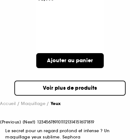
Ajouter au panier
Voir plus de produits
Accueil
Maquillage
Yeux
[
Previous
]
[
Next
]
1
2
3
4
5
6
7
8
9
10
11
12
13
14
15
16
17
18
19
Le secret pour un regard profond et intense ? Un
maquillage yeux sublime. Sephora