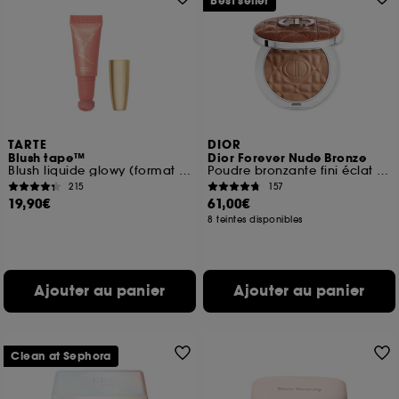
Best seller
TARTE
DIOR
Blush tape™
Dior Forever Nude Bronze
Blush liquide glowy (format voyage)
Poudre bronzante fini éclat naturel ou mat
215
157
19,90€
61,00€
8 teintes disponibles
Ajouter au panier
Ajouter au panier
Clean at Sephora