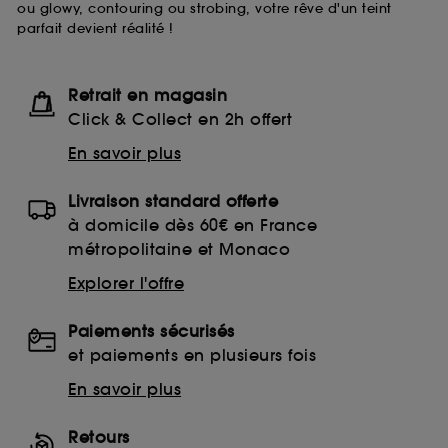
ou glowy, contouring ou strobing, votre rêve d'un teint
moment choisir de retirer votrte consentement. Si vous
parfait devient réalité !
souhaitez obtenir plus d'information sur les cookies
utilisés,
cliquez
ici
.
Retrait en magasin
Click & Collect en 2h offert
En savoir plus
Livraison standard offerte
à domicile dès 60€ en France
métropolitaine et Monaco
Explorer l'offre
Paiements sécurisés
et paiements en plusieurs fois
En savoir plus
Retours