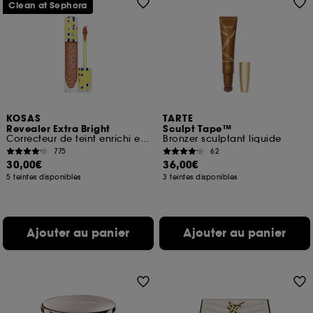
Clean at Sephora
KOSAS
TARTE
Revealer Extra Bright
Sculpt Tape™
Correcteur de teint enrichi en peptides
Bronzer sculptant liquide
775
62
30,00€
36,00€
5 teintes disponibles
3 teintes disponibles
Ajouter au panier
Ajouter au panier