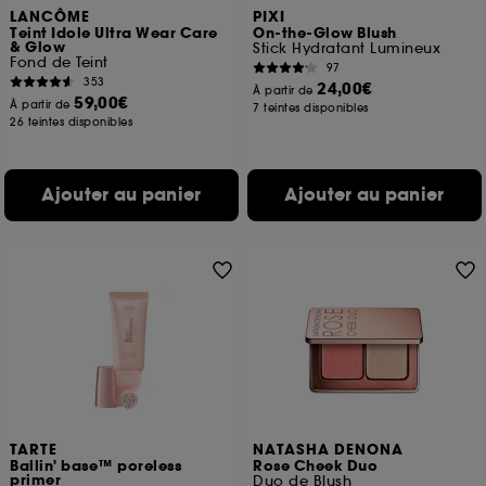
LANCÔME
PIXI
Teint Idole Ultra Wear Care
On-the-Glow Blush
& Glow
Stick Hydratant Lumineux
Fond de Teint
97
353
24,00€
À partir de
59,00€
À partir de
7 teintes disponibles
26 teintes disponibles
Ajouter au panier
Ajouter au panier
TARTE
NATASHA DENONA
Ballin' base™ poreless
Rose Cheek Duo
primer
Duo de Blush