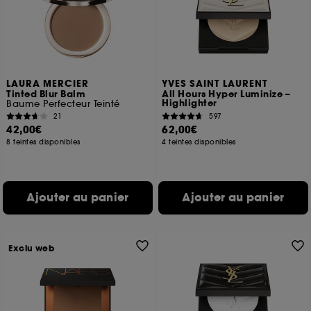
LAURA MERCIER
YVES SAINT LAURENT
Tinted Blur Balm
All Hours Hyper Luminize –
Highlighter
Baume Perfecteur Teinté
21
597
42,00€
62,00€
8 teintes disponibles
4 teintes disponibles
Ajouter au panier
Ajouter au panier
Exclu web