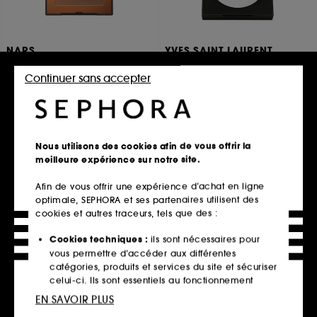
NARS
YVES SAINT LAURENT
Mini Laguna Bronzing
All Hours Hyper Finish
Powder
Poudre Mat Multi-usages
Continuer sans accepter
Poudre bronzante Format Voyage
384
260
69,00€
À partir de
24,00€
9 teintes disponibles
Nous utilisons des cookies afin de vous offrir la
meilleure expérience sur notre site.
Ajouter au panier
Ajouter au panier
Afin de vous offrir une expérience d’achat en ligne
optimale, SEPHORA et ses partenaires utilisent des
cookies et autres traceurs, tels que des :
Cookies techniques :
ils sont nécessaires pour
vous permettre d’accéder aux différentes
catégories, produits et services du site et sécuriser
celui-ci. Ils sont essentiels au fonctionnement
technique du site et ne peuvent être désactivés.
EN SAVOIR PLUS