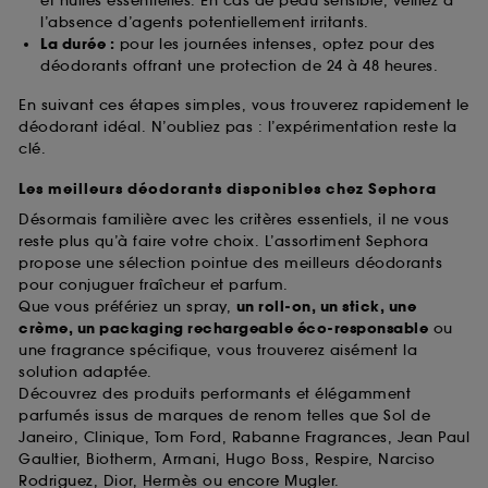
et huiles essentielles. En cas de peau sensible, veillez à
l’absence d’agents potentiellement irritants.
La durée :
pour les journées intenses, optez pour des
déodorants offrant une protection de 24 à 48 heures.
En suivant ces étapes simples, vous trouverez rapidement le
déodorant idéal. N’oubliez pas : l’expérimentation reste la
clé.
Les meilleurs déodorants disponibles chez Sephora
Désormais familière avec les critères essentiels, il ne vous
reste plus qu’à faire votre choix. L’assortiment Sephora
propose une sélection pointue des meilleurs déodorants
pour conjuguer fraîcheur et parfum.
Que vous préfériez un spray,
un roll-on, un stick, une
crème, un packaging rechargeable éco-responsable
ou
une fragrance spécifique, vous trouverez aisément la
solution adaptée.
Découvrez des produits performants et élégamment
parfumés issus de marques de renom telles que Sol de
Janeiro, Clinique, Tom Ford, Rabanne Fragrances, Jean Paul
Gaultier, Biotherm, Armani, Hugo Boss, Respire, Narciso
Rodriguez, Dior, Hermès ou encore Mugler.