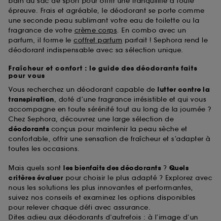
bain au sac de sport pour offrir une tranquillité à toute
épreuve. Frais et agréable, le déodorant se porte comme
une seconde peau sublimant votre eau de toilette ou la
fragrance de votre
crème corps
. En combo avec un
parfum, il forme le
coffret parfum
parfait ! Sephora rend le
déodorant indispensable avec sa sélection unique.
Fraîcheur et confort : le guide des déodorants faits
pour vous
Vous recherchez un déodorant capable de
lutter contre la
transpiration
, doté d’une fragrance irrésistible et qui vous
accompagne en toute sérénité tout au long de la journée ?
Chez Sephora, découvrez une large sélection de
déodorants
conçus pour maintenir la peau sèche et
confortable, offrir une sensation de fraîcheur et s’adapter à
toutes les occasions.
Mais quels sont
les bienfaits des déodorants
?
Quels
critères évaluer
pour choisir le plus adapté ? Explorez avec
nous les solutions les plus innovantes et performantes,
suivez nos conseils et examinez les options disponibles
pour relever chaque défi avec assurance.
Dites adieu aux déodorants d’autrefois : à l’image d’un