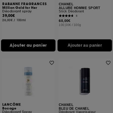
RABANNE FRAGRANCES
CHANEL
Million Gold for Her
ALLURE HOMME SPORT
Déodorant spray
Stick Déodorant
39,00€
6
26,00€
/
100ml
60,00€
100,00€
/
100g
Ajouter au panier
Ajouter au panier
LANCÔME
CHANEL
Bocage
BLEU DE CHANEL
Déodorant Spray
Déodorant Vaporisateur