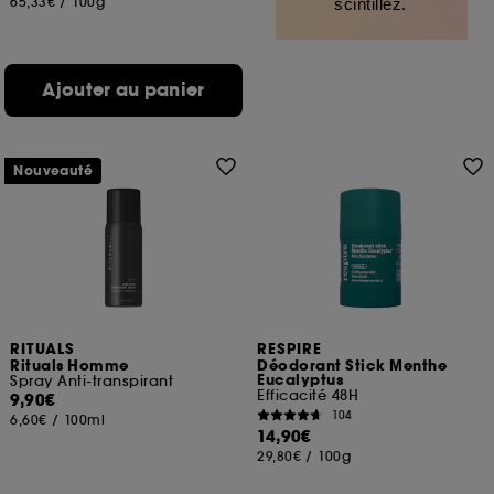
65,33€
/
100g
scintillez.
Ajouter au panier
Nouveauté
RITUALS
RESPIRE
Rituals Homme
Déodorant Stick Menthe
Eucalyptus
Spray Anti-transpirant
Efficacité 48H
9,90€
104
6,60€
/
100ml
14,90€
29,80€
/
100g