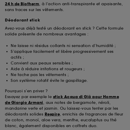
24 h de Biotherm
, à l’action anti-transpirante et apaisante,
sans traces sur les vêtements.
Déodorant stick
Avez-vous déjà testé un déodorant en stick ? Cette formule
solide présente de nombreux avantages :
Ne laisse ni résidus collants ni sensation d’humidité ;
S’applique facilement et libère progressivement ses
actifs ;
Convient aux peaux sensibles ;
Aide à réduire irritations et rougeurs ;
Ne tache pas les vêtements ;
Son système rotatif évite le gaspillage.
Pourquoi s’en priver ?
Essayez par exemple le
stick Acqua di Giò pour Homme
de Giorgio Armani
, aux notes de bergamote, néroli,
mandarine verte et jasmin. Ou laissez-vous tenter par les
déodorants solides
Respire
, enrichis de fragrances de fleur
de coton, monoï, aloe vera, menthe, eucalyptus ou thé
blanc, également disponibles en coffrets duo.