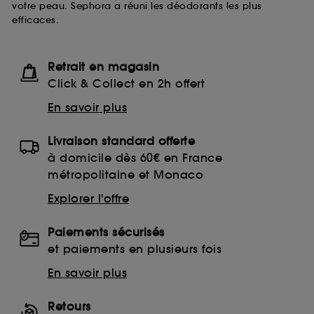
votre peau. Sephora a réuni les déodorants les plus
de ces cookies grâce au bouton "personnaliser mes
efficaces.
choix" ci-dessous ou décider de "tout accepter".
Sephora pourra associer les informations de
navigation collectées par ces Cookies, pour les
finalités acceptées, avec les données personnelles
Retrait en magasin
collectées ou générées lors de votre activité en ligne
Click & Collect en 2h offert
ou en magasin. Pour refuser tous les cookies, cliques
sur "continuer sans accepter". Voous pouvez à tout
En savoir plus
moment choisir de retirer votrte consentement. Si vous
souhaitez obtenir plus d'information sur les cookies
Livraison standard offerte
utilisés,
cliquez
ici
.
à domicile dès 60€ en France
métropolitaine et Monaco
Explorer l'offre
Paiements sécurisés
et paiements en plusieurs fois
En savoir plus
Retours