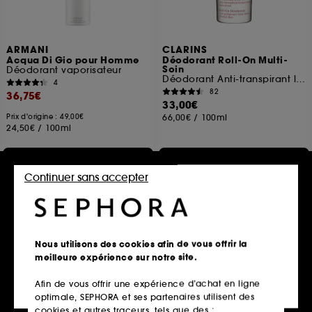
ARMANI
CLARINS
Acqua Di Gio pour Homme
Déodorant Roll-On Multi-
Soin
Déodorant vaporisateur
Déodorant Anti-transpirant longue durée
4
82
36,75€
33,00€
Prix d'origine : 49,00€
66,00€
/
100ml
24,50€
/
100ml
Ajouter au panier
Ajouter au panier
Continuer sans accepter
Nous utilisons des cookies afin de vous offrir la
meilleure expérience sur notre site.
Afin de vous offrir une expérience d’achat en ligne
optimale, SEPHORA et ses partenaires utilisent des
cookies et autres traceurs, tels que des :