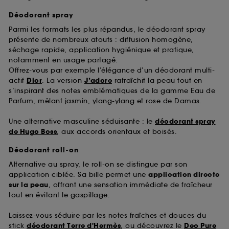
Déodorant spray
Parmi les formats les plus répandus, le déodorant spray
présente de nombreux atouts : diffusion homogène,
séchage rapide, application hygiénique et pratique,
notamment en usage partagé.
Offrez-vous par exemple l’élégance d’un déodorant multi-
actif
Dior
. La version
J’adore
rafraîchit la peau tout en
s’inspirant des notes emblématiques de la gamme Eau de
Parfum, mêlant jasmin, ylang-ylang et rose de Damas.
Une alternative masculine séduisante : le
déodorant spray
de Hugo Boss
, aux accords orientaux et boisés.
Déodorant roll-on
Alternative au spray, le roll-on se distingue par son
application ciblée. Sa bille permet une
application directe
sur la peau
, offrant une sensation immédiate de fraîcheur
tout en évitant le gaspillage.
Laissez-vous séduire par les notes fraîches et douces du
stick
déodorant Terre d'Hermès
, ou découvrez le
Deo Pure