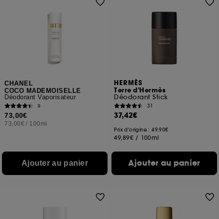
HERMÈS
CHANEL
Terre d'Hermès
COCO MADEMOISELLE
Déodorant Stick
Déodorant Vaporisateur
31
9
37,42€
73,00€
73,00€
/
100ml
Prix d'origine : 49,90€
49,89€
/
100ml
Ajouter au panier
Ajouter au panier