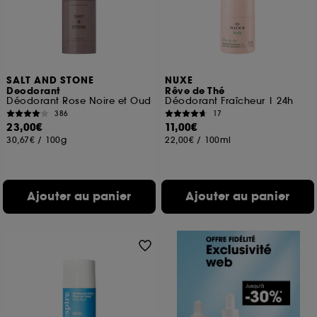
SALT AND STONE
NUXE
Deodorant
Rêve de Thé
Déodorant Rose Noire et Oud
Déodorant Fraîcheur | 24h
386
17
23,00€
11,00€
30,67€
/
100g
22,00€
/
100ml
Ajouter au panier
Ajouter au panier