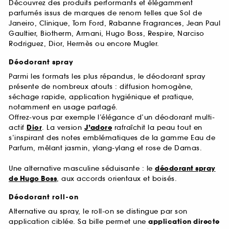
Découvrez des produits performants et élégamment
parfumés issus de marques de renom telles que Sol de
Janeiro, Clinique, Tom Ford, Rabanne Fragrances, Jean Paul
Gaultier, Biotherm, Armani, Hugo Boss, Respire, Narciso
Rodriguez, Dior, Hermès ou encore Mugler.
Déodorant spray
Parmi les formats les plus répandus, le déodorant spray
présente de nombreux atouts : diffusion homogène,
séchage rapide, application hygiénique et pratique,
notamment en usage partagé.
Offrez-vous par exemple l’élégance d’un déodorant multi-
actif
Dior
. La version
J’adore
rafraîchit la peau tout en
s’inspirant des notes emblématiques de la gamme Eau de
Parfum, mêlant jasmin, ylang-ylang et rose de Damas.
Une alternative masculine séduisante : le
déodorant spray
de Hugo Boss
, aux accords orientaux et boisés.
Déodorant roll-on
Alternative au spray, le roll-on se distingue par son
application ciblée. Sa bille permet une
application directe