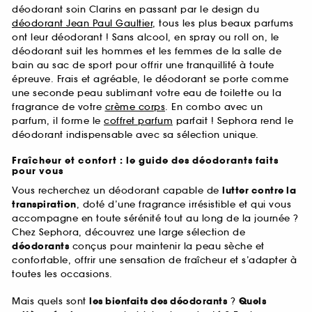
déodorant soin Clarins en passant par le design du
déodorant Jean Paul Gaultier
, tous les plus beaux parfums
ont leur déodorant ! Sans alcool, en spray ou roll on, le
déodorant suit les hommes et les femmes de la salle de
bain au sac de sport pour offrir une tranquillité à toute
épreuve. Frais et agréable, le déodorant se porte comme
une seconde peau sublimant votre eau de toilette ou la
fragrance de votre
crème corps
. En combo avec un
parfum, il forme le
coffret parfum
parfait ! Sephora rend le
déodorant indispensable avec sa sélection unique.
Fraîcheur et confort : le guide des déodorants faits
pour vous
Vous recherchez un déodorant capable de
lutter contre la
transpiration
, doté d’une fragrance irrésistible et qui vous
accompagne en toute sérénité tout au long de la journée ?
Chez Sephora, découvrez une large sélection de
déodorants
conçus pour maintenir la peau sèche et
confortable, offrir une sensation de fraîcheur et s’adapter à
toutes les occasions.
Mais quels sont
les bienfaits des déodorants
?
Quels