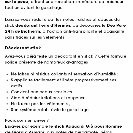
sur la peau
, offrant une sensation immédiate de fraîcheur
tout en évitant le gaspillage.
Laissez-vous séduire par les notes fraîches et douces du
stick
déodorant Terre d'Hermès
, ou découvrez le
Deo Pure
24 h de Biotherm
, à l’action anti-transpirante et apaisante,
sans traces sur les vêtements.
Déodorant stick
Avez-vous déjà testé un déodorant en stick ? Cette formule
solide présente de nombreux avantages :
Ne laisse ni résidus collants ni sensation d’humidité ;
S’applique facilement et libère progressivement ses
actifs ;
Convient aux peaux sensibles ;
Aide à réduire irritations et rougeurs ;
Ne tache pas les vêtements ;
Son système rotatif évite le gaspillage.
Pourquoi s’en priver ?
Essayez par exemple le
stick Acqua di Giò pour Homme
de Giorgio Armani
, aux notes de bergamote, néroli,