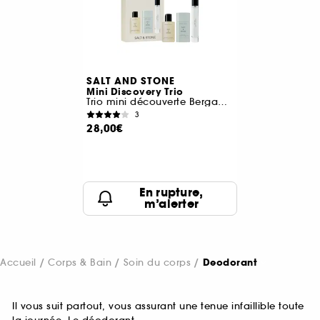
SALT AND STONE
Mini Discovery Trio
Trio mini découverte Bergamote et Hinoki
3
28,00€
En rupture,
m’alerter
Accueil
Corps & Bain
Soin du corps
Deodorant
Il vous suit partout, vous assurant une tenue infaillible toute