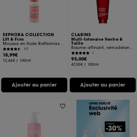
SEPHORA COLLECTION
CLARINS
Lift & Firm
Multi-Intensive Ventre &
Taille
Mousse en Huile Raffermissante Et Hydratante
Baume affinant, remodelant, gainant
117
1
18,99€
95,00€
12,66€
/
100ml
47,50€
/
100ml
Ajouter au panier
Ajouter au panier