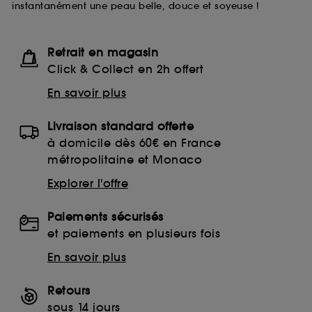
instantanément une peau belle, douce et soyeuse !
lecture de ces traceurs requiert votre accord. Vous
pouvez personnaliser vos choix concernant le dépôt
de ces cookies grâce au bouton "personnaliser mes
choix" ci-dessous ou décider de "tout accepter".
Retrait en magasin
Sephora pourra associer les informations de
Click & Collect en 2h offert
navigation collectées par ces Cookies, pour les
finalités acceptées, avec les données personnelles
En savoir plus
collectées ou générées lors de votre activité en ligne
ou en magasin. Pour refuser tous les cookies, cliques
Livraison standard offerte
sur "continuer sans accepter". Voous pouvez à tout
moment choisir de retirer votrte consentement. Si vous
à domicile dès 60€ en France
souhaitez obtenir plus d'information sur les cookies
métropolitaine et Monaco
utilisés,
cliquez
ici
.
Explorer l'offre
Paiements sécurisés
et paiements en plusieurs fois
En savoir plus
Retours
sous 14 jours