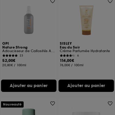
OPI
SISLEY
Nature Strong
Eau du Soir
Adoucisseur de Callosités Action Lissante
Crème Parfumée Hydratante
23
6
52,00€
114,00€
20,80€
/
100ml
76,00€
/
100ml
Ajouter au panier
Ajouter au panier
Nouveauté