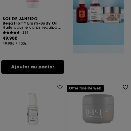
SOL DE JANEIRO
Beija Flor™ Elasti-Body Oil
Huile pour le corps repulpante
234
49,90€
49,90€
/
100ml
Ajouter au panier
Offre fidélité web