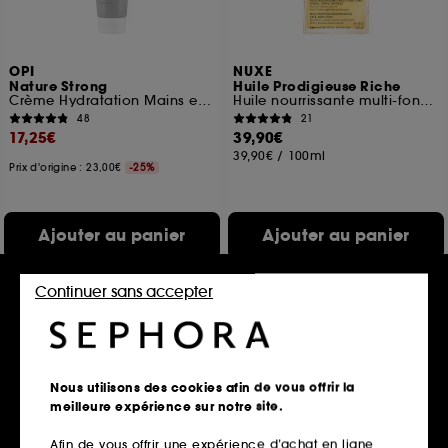
OPI
NUXE
Nature Strong
Huile Prodigieuse Riche
Crème Hydratation Mains et Pieds fini non-gras
Huile nourrissante multi-fonctions
48
21
17,25€
39,90€
39,90€
/
100ml
Prix d'origine : 23,00€
-25%
Ajouter au panier
Ajouter au panier
Continuer sans accepter
Nous utilisons des cookies afin de vous offrir la
meilleure expérience sur notre site.
Afin de vous offrir une expérience d’achat en ligne