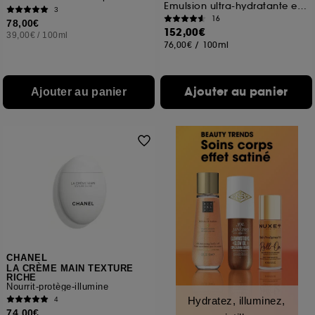
Emulsion ultra-hydratante et sublimatrice
3
16
78,00€
152,00€
39,00€
/
100ml
76,00€
/
100ml
Ajouter au panier
Ajouter au panier
CHANEL
LA CRÈME MAIN TEXTURE
RICHE
Nourrit-protège-illumine
Hydratez, illuminez,
4
74,00€