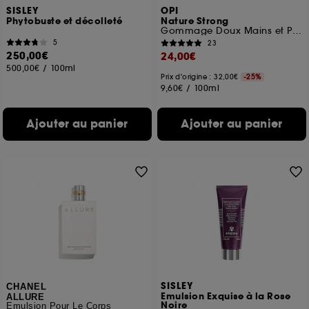
SISLEY
OPI
Phytobuste et décolleté
Nature Strong
Gommage Doux Mains et Pieds exfoliant pour une peau radieuse
5
23
250,00€
24,00€
500,00€
/
100ml
Prix d'origine : 32,00€
-25%
9,60€
/
100ml
Ajouter au panier
Ajouter au panier
SISLEY
CHANEL
Emulsion Exquise à la Rose
ALLURE
Noire
Émulsion Pour Le Corps