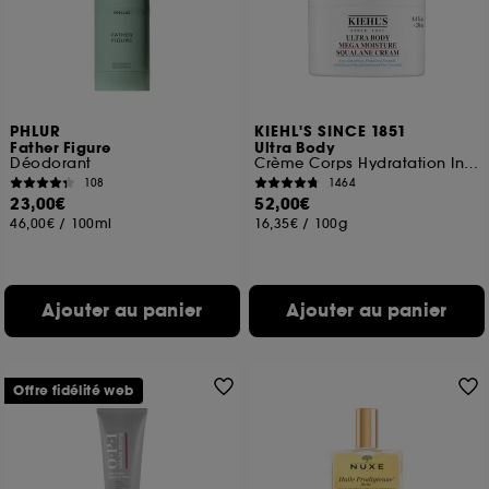
PHLUR
KIEHL'S SINCE 1851
Father Figure
Ultra Body
Déodorant
Crème Corps Hydratation Intense au Squalane
108
1464
23,00€
52,00€
46,00€
/
100ml
16,35€
/
100g
Ajouter au panier
Ajouter au panier
Offre fidélité web