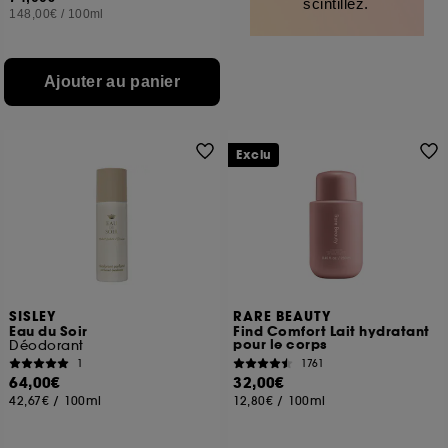
scintillez.
148,00€
/
100ml
Ajouter au panier
Exclu
SISLEY
RARE BEAUTY
Eau du Soir
Find Comfort Lait hydratant
pour le corps
Déodorant
1
1761
64,00€
32,00€
42,67€
/
100ml
12,80€
/
100ml