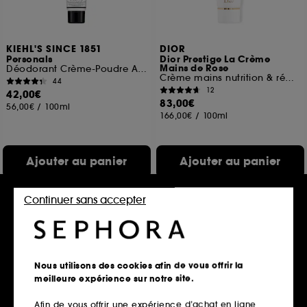
KIEHL'S SINCE 1851
DIOR
Personals
Dior Prestige La Crème
Mains de Rose
Déodorant Crème-Poudre Aisselles et Zones Intimes
Crème mains nutrition & régénération
44
12
42,00€
83,00€
56,00€
/
100ml
166,00€
/
100ml
Ajouter au panier
Ajouter au panier
Continuer sans accepter
Nous utilisons des cookies afin de vous offrir la
meilleure expérience sur notre site.
Afin de vous offrir une expérience d’achat en ligne