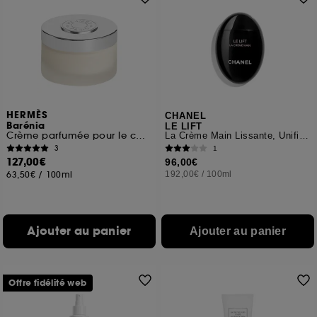
HERMÈS
CHANEL
Barénia
LE LIFT
Crème parfumée pour le corps
La Crème Main Lissante, Unifiante et Redensifiante
3
1
127,00€
96,00€
63,50€
/
100ml
192,00€
/
100ml
Ajouter au panier
Ajouter au panier
Offre fidélité web