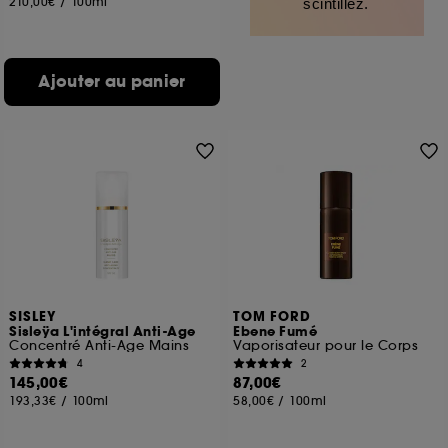
210,00€
/
100ml
scintillez.
Ajouter au panier
SISLEY
TOM FORD
Sisleÿa L'intégral Anti-Age
Ebene Fumé
Concentré Anti-Age Mains
Vaporisateur pour le Corps
4
2
145,00€
87,00€
193,33€
/
100ml
58,00€
/
100ml