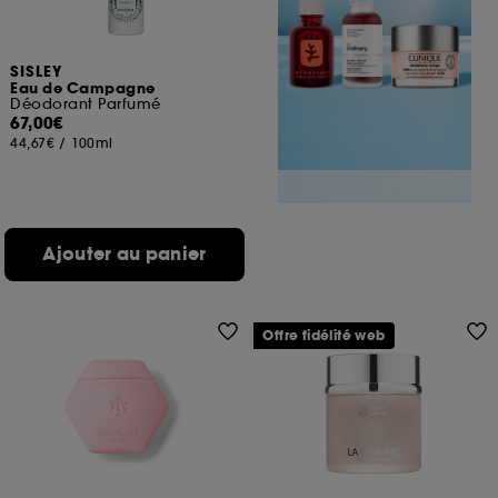
SISLEY
Eau de Campagne
Déodorant Parfumé
67,00€
44,67€
/
100ml
Ajouter au panier
Offre fidélité web