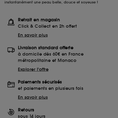
instantanément une peau belle, douce et soyeuse !
lecture de ces traceurs requiert votre accord. Vous
pouvez personnaliser vos choix concernant le dépôt
de ces cookies grâce au bouton "personnaliser mes
choix" ci-dessous ou décider de "tout accepter".
Retrait en magasin
Sephora pourra associer les informations de
Click & Collect en 2h offert
navigation collectées par ces Cookies, pour les
finalités acceptées, avec les données personnelles
En savoir plus
collectées ou générées lors de votre activité en ligne
ou en magasin. Pour refuser tous les cookies, cliques
Livraison standard offerte
sur "continuer sans accepter". Voous pouvez à tout
moment choisir de retirer votrte consentement. Si vous
à domicile dès 60€ en France
souhaitez obtenir plus d'information sur les cookies
métropolitaine et Monaco
utilisés,
cliquez
ici
.
Explorer l'offre
Paiements sécurisés
et paiements en plusieurs fois
En savoir plus
Retours
sous 14 jours