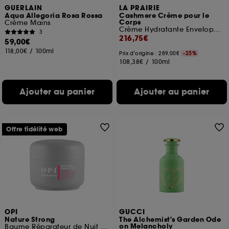
GUERLAIN
LA PRAIRIE
Aqua Allegoria Rosa Rossa
Cashmere Crème pour le
Corps
Crème Mains
Crème Hydratante Enveloppante
3
216,75€
59,00€
118,00€
/
100ml
Prix d'origine : 289,00€
-25%
108,38€
/
100ml
Ajouter au panier
Ajouter au panier
Offre fidélité web
OPI
GUCCI
Nature Strong
The Alchemist's Garden Ode
on Melancholy
Baume Réparateur de Nuit pour Cuticules