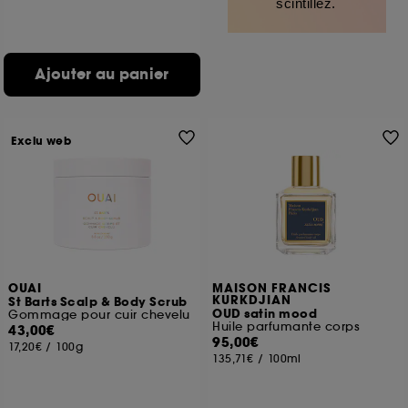
scintillez.
Ajouter au panier
Exclu web
OUAI
MAISON FRANCIS
KURKDJIAN
St Barts Scalp & Body Scrub
OUD satin mood
Gommage pour cuir chevelu
Huile parfumante corps
43,00€
95,00€
17,20€
/
100g
135,71€
/
100ml