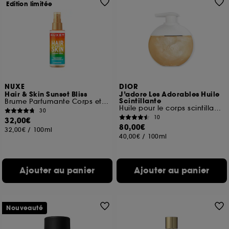
Edition limitée
NUXE
DIOR
Hair & Skin Sunset Bliss
J’adore Les Adorables Huile
Scintillante
Brume Parfumante Corps et Cheveux
Huile pour le corps scintillante
30
10
32,00€
80,00€
32,00€
/
100ml
40,00€
/
100ml
Ajouter au panier
Ajouter au panier
Nouveauté