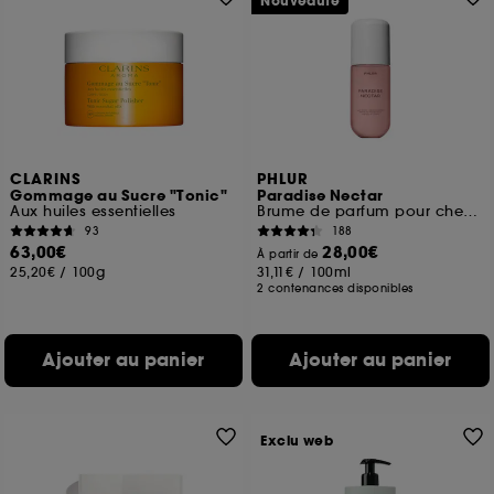
Nouveauté
CLARINS
PHLUR
Gommage au Sucre "Tonic"
Paradise Nectar
Aux huiles essentielles
Brume de parfum pour cheveux et corps format voyage
93
188
63,00€
28,00€
À partir de
25,20€
/
100g
31,11€
/
100ml
2 contenances disponibles
Ajouter au panier
Ajouter au panier
Exclu web