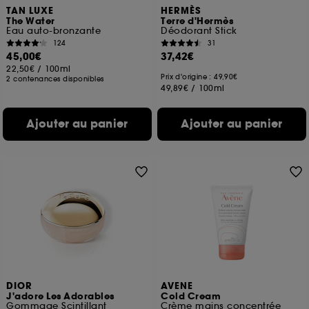
TAN LUXE
HERMÈS
The Water
Terre d'Hermès
Eau auto-bronzante
Déodorant Stick
124
31
45,00€
37,42€
22,50€
/
100ml
Prix d'origine : 49,90€
2 contenances disponibles
49,89€
/
100ml
Ajouter au panier
Ajouter au panier
DIOR
AVENE
J'adore Les Adorables
Cold Cream
Gommage Scintillant
Crème mains concentrée