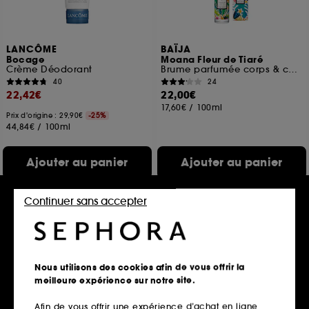
LANCÔME
BAÏJA
Bocage
Moana Fleur de Tiaré
Crème Déodorant
Brume parfumée corps & cheveux
40
24
22,42€
22,00€
17,60€
/
100ml
Prix d'origine : 29,90€
-25%
44,84€
/
100ml
Ajouter au panier
Ajouter au panier
Continuer sans accepter
Nous utilisons des cookies afin de vous offrir la
meilleure expérience sur notre site.
Afin de vous offrir une expérience d’achat en ligne