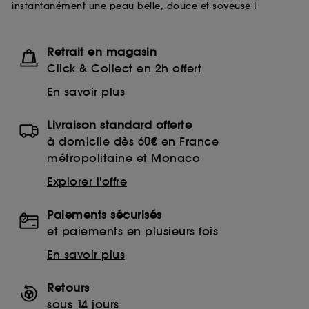
instantanément une peau belle, douce et soyeuse !
lecture de ces traceurs requiert votre accord. Vous
pouvez personnaliser vos choix concernant le dépôt
de ces cookies grâce au bouton "personnaliser mes
choix" ci-dessous ou décider de "tout accepter".
Retrait en magasin
Sephora pourra associer les informations de
Click & Collect en 2h offert
navigation collectées par ces Cookies, pour les
finalités acceptées, avec les données personnelles
En savoir plus
collectées ou générées lors de votre activité en ligne
ou en magasin. Pour refuser tous les cookies, cliques
Livraison standard offerte
sur "continuer sans accepter". Voous pouvez à tout
moment choisir de retirer votrte consentement. Si vous
à domicile dès 60€ en France
souhaitez obtenir plus d'information sur les cookies
métropolitaine et Monaco
utilisés,
cliquez
ici
.
Explorer l'offre
Paiements sécurisés
et paiements en plusieurs fois
En savoir plus
Retours
sous 14 jours