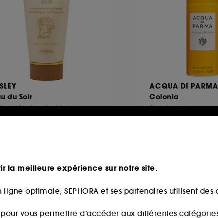
ISLEY
ACQUA DI PARM
u du Soir
Colonia
Crème Parfumée Hydratante
Deodorant
6
3
14,00€
48,00€
,00€
/
100ml
32,00€
/
100ml
ir la meilleure expérience sur notre site.
 ligne optimale, SEPHORA et ses partenaires utilisent des c
s pour vous permettre d’accéder aux différentes catégories, 