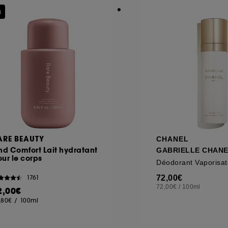
u
ARE BEAUTY
CHANEL
nd Comfort Lait hydratant
GABRIELLE CHAN
ur le corps
Déodorant Vaporisat
72,00€
1761
72,00€
/
100ml
2,00€
,80€
/
100ml