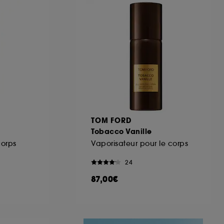
ous pouvez personnaliser vos choix concernant
cepter". Sephora pourra associer les
 personnelles collectées ou générées lors
ccepter". Voous pouvez à tout moment choisir
uez
ici
.
TOM FORD
Tobacco Vanille
orps
Vaporisateur pour le corps
24
87,00€