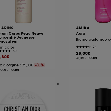
LARINS
AMIKA
erum Corps Peau Neuve
Aura
oncentré Jeunesse
énovateur
74
in corps
50
28,00€
1,80€
31,11€
/
100ml
ix d'origine : 74,00€
-30%
,90€
/
100ml