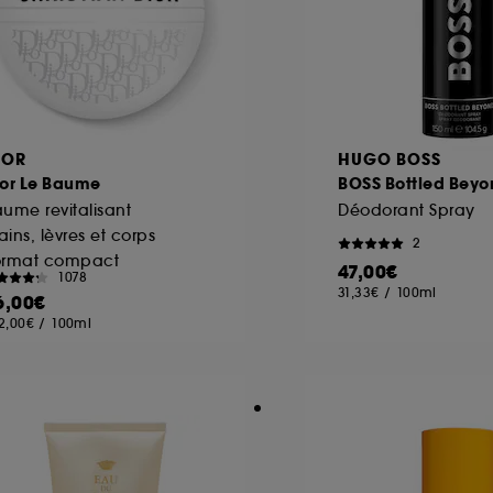
IOR
HUGO BOSS
ior Le Baume
BOSS Bottled Beyo
ume revitalisant
Déodorant Spray
ins, lèvres et corps
2
ormat compact
47,00€
1078
31,33€
/
100ml
6,00€
2,00€
/
100ml