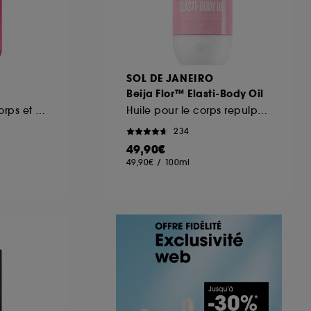
SOL DE JANEIRO
Beija Flor™ Elasti-Body Oil
Brume parfumée corps et cheveux
Huile pour le corps repulpante
234
49,90€
49,90€
/
100ml