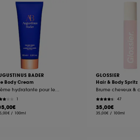
ôt et la lecture de ces traceurs requiert votre accord. V
rsonnaliser mes choix" ci-dessous ou décider de "tout ac
s Cookies, pour les finalités acceptées, avec les données
ur refuser tous les cookies, cliques sur "continuer sans a
tez obtenir plus d'information sur les cookies utilisés,
cliq
UGUSTINUS BADER
GLOSSIER
he Body Cream
Hair & Body Spritz
Crème hydratante pour le corps
Brume cheveux & c
1
47
05,00€
35,00€
5,00€
/
100ml
35,00€
/
100ml