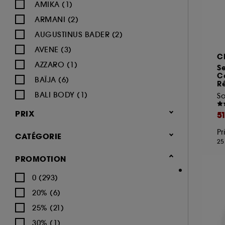
AMIKA (1)
ARMANI (2)
AUGUSTINUS BADER (2)
AVENE (3)
C
AZZARO (1)
S
C
BAÏJA (6)
R
BALI BODY (1)
So
BIODERMA (8)
PRIX
5
BYOMA (1)
Pr
CATÉGORIE
CACHAREL (2)
25
CALVIN KLEIN (4)
Corps & Bain
PROMOTION
CAROLINA HERRERA (4)
Soin du corps (417)
0 (293)
CARON (1)
Crème hydratante (84)
20% (6)
CERRUTI (1)
Gommage corps (24)
25% (21)
CHANEL (16)
Lait hydratant (33)
30% (1)