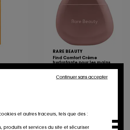
A
RARE BEAUTY
Find Comfort Crème
hydratante pour les mains
1062
Continuer sans accepter
22,00€
41,51€
/
100ml
ookies et autres traceurs, tels que des :
produits et services du site et sécuriser