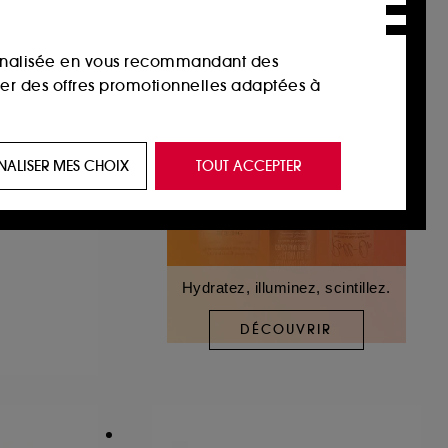
sonnalisée en vous recommandant des
ser des offres promotionnelles adaptées à
 de vous plaire via des publicités, y compris
NALISER MES CHOIX
TOUT ACCEPTER
e navigation, et de l'historique de vos
 de navigation sur notre site afin d’en
Hydratez, illuminez, scintillez.
 les fraudes aux moyens de paiement et les
DÉCOUVRIR
nctionnalités du site, tel que les cookies
us permettant d’accéder à votre compte lors