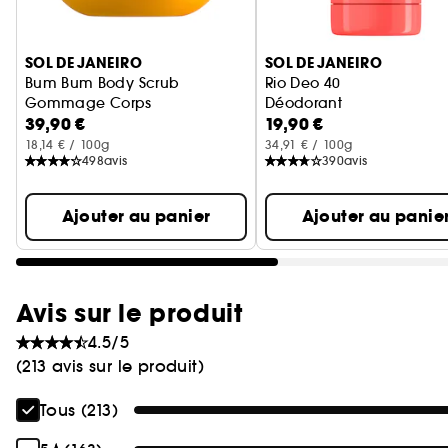
Ignorer le carrousel produits
SOL DE JANEIRO
SOL DE JANEIRO
Bum Bum Body Scrub
Rio Deo 40
Gommage Corps
Déodorant
39,90 €
19,90 €
18,14 € / 100g
34,91 € / 100g
498
avis
390
avis
Ajouter au panier
Ajouter au panie
Avis sur le produit
4.5/5
(213 avis sur le produit)
Tous (213)