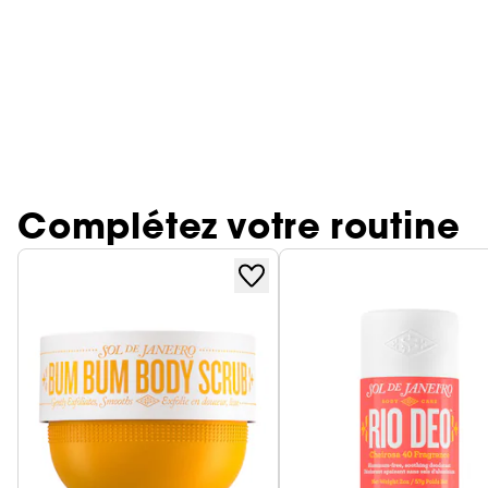
Poudre libre
Palette Teint
Masque crème
Lisseur & boucleur
Base lèvres & Repulpeur
Sérum et huile
Soin anti-imperfections
Crayon yeux & khôl
Définition des boucles & ondulations
Sephora Collection fête ses 30 ans
Voir tout
Accessoires maquillage
Parfums rechargeables 💛
Rasage
Sephora Collection
Bar à sourcils Benefit
Contour des yeux
Cheveux fins & sans volume
Poudre matifiante
Sèche cheveux
Lip combo
Soin entretien couleur
Soin anti-rougeurs
Base paupière
Anti chute
Coffret Soin
Soin des lèvres
Cheveux colorés & méchés
Démaquillant & Nettoyant
Contouring
Démaquillant
Bougies parfumées
Clean at Sephora 💛
Parfum cheveux
Soin anti-rides & anti-âge
Faux-cils
Protection solaire
Soin Hydratant & Défatigant
Gommage & peeling visage
Cheveux blonds décolorés
BB crème & CC crème
Voir tout
Bien-être
Accessoires visage
Shampoing solide
Sephora Collection
Quiz soin cheveux
Soin hydratant
Protection chaleur
Nettoyant & Gommage
Huile visage
Crème teintée
Nettoyant Moussant Visage
Gommage cuir chevelu
Soin anti tache
Complétez votre routine
Voir tout
Voir tout
Clean at Sephora 💛
Parfums à petits prix
Sephora Collection
Soin anti-cernes
Soin des cils et sourcils
Palette Teint
Lotion tonique
Soin pour les pores
Parfum d'intérieur
Gua Sha & rouleau visage
Soin anti âge
Soin ciblé
Clean at Sephora 💛
Trouvez le fond de teint parfait
Eau micellaire
Soin éclat & anti-Fatigue
Huiles essentielles
Appareil beauté visage
BB crème & CC crème
Soin matifiant
Brosse nettoyante