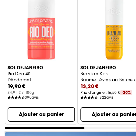
Ignorer le carrousel produits
SOL DE JANEIRO
SOL DE JANEIRO
Rio Deo 40
Brazilian Kiss
Déodorant
Baume Lèvres au Beurre
19,90 €
13,20 €
34,91 € / 100g
Prix d'origine :
16,50 €
-20%
390
avis
1822
avis
Ajouter au panier
Ajouter au panie