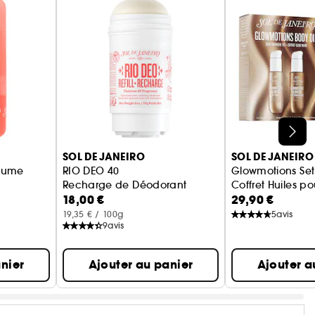
SOL DE JANEIRO
SOL DE JANEIRO
rfume
RIO DEO 40
Glowmotions Set
Recharge de Déodorant
Coffret Huiles po
18,00 €
29,90 €
lide
19,35 € / 100g
5
avis
9
avis
nier
Ajouter au panier
Ajouter a