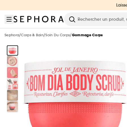
Aller au menu
Aller au contenu principal
Aller au pied de page
Laiss
Nouveautés & Tendances
Bons plans & Cadeaux
Sephora Collection
Summer Vibes
Corps & Bain
Soin Visage
Maquillage
Cheveux
Marques
Parfum
Recherche
Voir tout
Voir tout
Voir tout
Voir tout
Voir tout
Voir tout
Voir tout
Voir tout
Voir tout
Voir tout
/
/
/
Sephora
Corps & Bain
Soin Du Corps
Gommage Corps
Sélection été par catégorie
Nouvelles marques
-25% sur une sélection maquillage
Jusqu'à -30% sur une sélection de parfums
Jusqu'à -30% sur une sélection soin
Jusqu'à -30% sur une sélection soin
Jusqu'à -30% sur une sélection cheveux
De A à Z
Voir tout
Tous nos bons plans beauté
Voir tout
Voir tout
Nouveautés par catégorie
Top marques
Nos offres web
Protection solaire & bronzage
Nouveautés
Nouveautés
Nouveautés
Nouveautés
-25% sur une sélection de la marque REDKEN
Nouveautés
Maquillage
Phlur
Voir tout
Voir tout
Voir tout
Minis & formats voyage 🧳
Marques tendances
Meilleures ventes 🔥
Meilleures ventes 🔥
Meilleures ventes 🔥
Meilleures ventes 🔥
Nouveautés
Nouveautés testées en vidéo
Nouveau! Collection corps & bain
Exclusions des promotions
Parfum
Merit Beauty
Maquillage
Sephora Collection
Parfum : Jusqu'à -30% sur une sélection
Voir tout
Voir tout
Uniquement chez Sephora
Look de festival
Uniquement chez Sephora
Uniquement chez Sephora
Uniquement chez Sephora
Minis & formats voyage🧳
Meilleures ventes 🔥
Maquillage mariée & invitée 💐
Meilleures ventes 🔥
Cadeaux des marques 🎁
Soin visage & corps
Medicube
Parfum
Dior
Maquillage : -25% sur une sélection
Minis coffrets
Kayali
Voir tout
Beauty Trends
Maquillage
Petits prix
Minis & formats voyage🧳
Minis & formats voyage🧳
Minis & formats voyage🧳
Coffret corps & bain
Uniquement chez Sephora
Marques testées en vidéo
Cartes cadeaux
Cheveux
Anua
Soin Visage
Erborian
Soin : Jusqu'à -30% sur une sélection
Favoris format voyage
Yepoda
Charlotte Tilbury
Authentic Beauty Concept
Voir tout
Voir tout
Coffrets parfum
Produits solaires corps
Soin visage
Beauty Trends
Coffrets maquillage
Coffret Soin Visage
Minis & formats voyage🧳
Nos produits les mieux notés ⭐
Sephora Prize 🏆
Corps & Bain
Chanel
Cheveux : Jusqu'à -30% sur une sélection
Kérastase