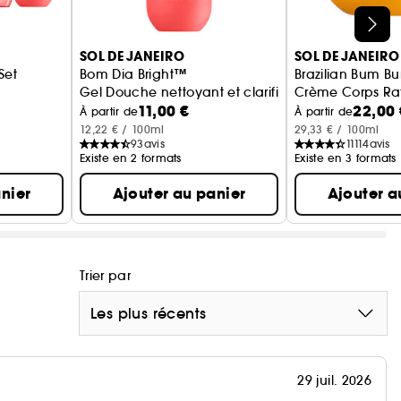
SOL DE JANEIRO
SOL DE JANEIRO
Set
Bom Dia Bright™
Brazilian Bum 
Gel Douche nettoyant et clarifiant aux AHA BHA
Crème Corps Raf
11,00 €
22,00 
À partir de
À partir de
12,22 € / 100ml
29,33 € / 100ml
93
avis
11114
avis
Existe en 2 formats
Existe en 3 formats
nier
Ajouter au panier
Ajouter a
Trier par
Les plus récents
29 juil. 2026