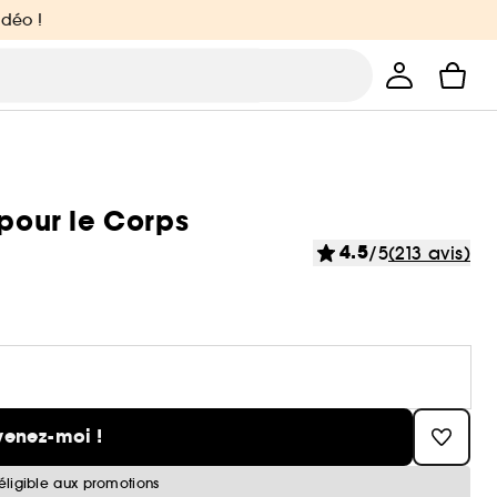
idéo !
our le Corps
4.5
/5
(213 avis)
venez-moi !
éligible aux promotions