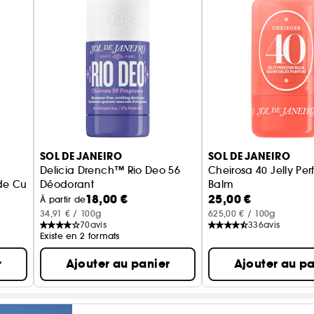
SOL DE JANEIRO
SOL DE JANEIRO
Delicia Drench™ Rio Deo 56
Cheirosa 40 Jelly Pe
 de Cupuaçu
Déodorant
Balm
18,00 €
25,00 €
Baume de Parfum So
À partir de
34,91 € / 100g
625,00 € / 100g
70
avis
336
avis
Existe en 2 formats
r
Ajouter au panier
Ajouter au pa