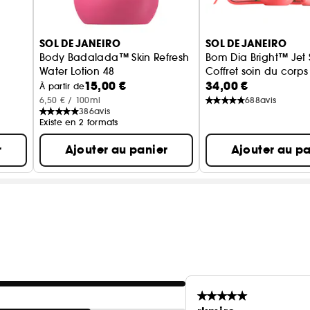
SOL DE JANEIRO
SOL DE JANEIRO
Body Badalada™ Skin Refresh
Bom Dia Bright™ Jet 
Water Lotion 48
Coffret soin du corps
15,00 €
34,00 €
Lotion hydratante rafraîchissante
À partir de
6,50 € / 100ml
688
avis
386
avis
Existe en 2 formats
r
Ajouter au panier
Ajouter au pa