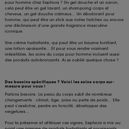
pour homme chez Sephora ? Un gel douche et un savon,
permettant l’affichage et/ou la fourniture de
cela peut être un gel lavant, un shampoing corps et
certaines fonctionnalités du site, tel que les
cheveux, un gel douche crémeux… Un déodorant pour
cookies d’authentification qui sont utilisés afin de
homme, qui peut être un stick aux notes fraîches ou encore
vous faire bénéficier de l’authentification
une déclinaison d’une grande fragrance masculine
prolongée vous permettant d’accéder à votre
iconique.
compte lors de votre prochaine visite sur le site
sans saisir à nouveau votre identifiant et mot de
Une crème hydratante, qui peut être un baume tonifiant,
passe.
une lotion apaisante… Et pour vous rendre vraiment
irrésistibles, les soins du corps pour homme incluent aussi
des produits autobronzants. Ai-je oublié quelque chose ?
A l'exception des cookies techniques, le dépôt et la
lecture de ces traceurs requiert votre accord. Vous
pouvez personnaliser vos choix concernant le dépôt
de ces cookies grâce au bouton "personnaliser mes
Des besoins spécifiques ? Voici les soins corps sur-
choix" ci-dessous ou décider de "tout accepter".
mesure pour vous !
Sephora pourra associer les informations de
Parlons besoins. La peau du corps subit de nombreux
navigation collectées par ces Cookies, pour les
changements : climat, âge, prise ou perte de poids… Elle
finalités acceptées, avec les données personnelles
peut s’assécher, perdre en tonicité, développer des
collectées ou générées lors de votre activité en ligne
vergetures…
ou en magasin. Pour refuser tous les cookies, cliques
sur "continuer sans accepter". Voous pouvez à tout
Pour la préserver et atténuer ces signes, Sephora a mis au
moment choisir de retirer votrte consentement. Si vous
point une gamme de produits hydratants et nourrissants,
souhaitez obtenir plus d'information sur les cookies