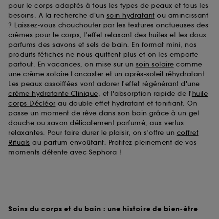
pour le corps adaptés à tous les types de peaux et tous les
besoins. A la recherche d'un
soin hydratant
ou amincissant
? Laissez-vous chouchouter par les textures onctueuses des
crèmes pour le corps, l'effet relaxant des huiles et les doux
parfums des savons et sels de bain. En format mini, nos
produits fétiches ne nous quittent plus et on les emporte
partout. En vacances, on mise sur un
soin solaire
comme
une crème solaire Lancaster et un après-soleil réhydratant.
Les peaux assoiffées vont adorer l'effet régénérant d'une
crème hydratante Clinique
, et l'absorption rapide de l'
huile
corps Décléor
au double effet hydratant et tonifiant. On
passe un moment de rêve dans son bain grâce à un gel
douche ou savon délicatement parfumé, aux vertus
relaxantes. Pour faire durer le plaisir, on s'offre un
coffret
Rituals
au parfum envoûtant. Profitez pleinement de vos
moments détente avec Sephora !
Soins du corps et du bain : une histoire de bien-être