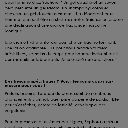
pour homme chez Sephora ? Un gel douche et un savon,
permettant l’affichage et/ou la fourniture de
cela peut être un gel lavant, un shampoing corps et
certaines fonctionnalités du site, tel que les
cheveux, un gel douche crémeux… Un déodorant pour
cookies d’authentification qui sont utilisés afin de
homme, qui peut être un stick aux notes fraîches ou encore
vous faire bénéficier de l’authentification
une déclinaison d’une grande fragrance masculine
prolongée vous permettant d’accéder à votre
iconique.
compte lors de votre prochaine visite sur le site
sans saisir à nouveau votre identifiant et mot de
Une crème hydratante, qui peut être un baume tonifiant,
passe.
une lotion apaisante… Et pour vous rendre vraiment
irrésistibles, les soins du corps pour homme incluent aussi
des produits autobronzants. Ai-je oublié quelque chose ?
A l'exception des cookies techniques, le dépôt et la
lecture de ces traceurs requiert votre accord. Vous
pouvez personnaliser vos choix concernant le dépôt
de ces cookies grâce au bouton "personnaliser mes
Des besoins spécifiques ? Voici les soins corps sur-
choix" ci-dessous ou décider de "tout accepter".
mesure pour vous !
Sephora pourra associer les informations de
Parlons besoins. La peau du corps subit de nombreux
navigation collectées par ces Cookies, pour les
changements : climat, âge, prise ou perte de poids… Elle
finalités acceptées, avec les données personnelles
peut s’assécher, perdre en tonicité, développer des
collectées ou générées lors de votre activité en ligne
vergetures…
ou en magasin. Pour refuser tous les cookies, cliques
sur "continuer sans accepter". Voous pouvez à tout
Pour la préserver et atténuer ces signes, Sephora a mis au
moment choisir de retirer votrte consentement. Si vous
point une gamme de produits hydratants et nourrissants,
souhaitez obtenir plus d'information sur les cookies