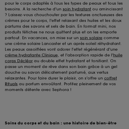
pour le corps adaptés à tous les types de peaux et tous les
besoins. A la recherche d'un
soin hydratant
ou amincissant
? Laissez-vous chouchouter par les textures onctueuses des
crèmes pour le corps, l'effet relaxant des huiles et les doux
parfums des savons et sels de bain. En format mini, nos
produits fétiches ne nous quittent plus et on les emporte
partout. En vacances, on mise sur un
soin solaire
comme
une crème solaire Lancaster et un après-soleil réhydratant.
Les peaux assoiffées vont adorer l'effet régénérant d'une
crème hydratante Clinique
, et l'absorption rapide de l'
huile
corps Décléor
au double effet hydratant et tonifiant. On
passe un moment de rêve dans son bain grâce à un gel
douche ou savon délicatement parfumé, aux vertus
relaxantes. Pour faire durer le plaisir, on s'offre un
coffret
Rituals
au parfum envoûtant. Profitez pleinement de vos
moments détente avec Sephora !
Soins du corps et du bain : une histoire de bien-être