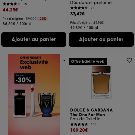
Déodorant parfumé
15
23
44,25€
37,42€
Prix d'origine : 59,00€
-25%
Prix d'origine : 49,90€
88,50€
/
100ml
49,89€
/
100ml
Ajouter au panier
Ajouter au panier
Offre fidélité web
DOLCE & GABBANA
The One For Men
Eau de Toilette
488
109,20€