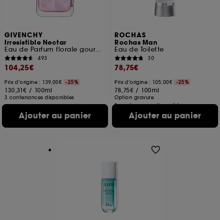
GIVENCHY
ROCHAS
Irresistible Nectar
Rochas Man
Eau de Parfum florale gourmande pour femme
Eau de Toilette
493
30
104,25€
78,75€
Prix d'origine : 139,00€
-25%
Prix d'origine : 105,00€
-25%
130,31€
/
100ml
78,75€
/
100ml
3 contenances disponibles
Option gravure
2 contenances disponibles
Ajouter au panier
Ajouter au panier