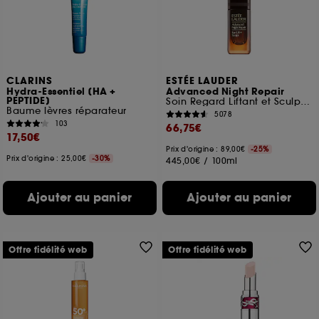
CLARINS
ESTÉE LAUDER
Hydra-Essentiel [HA +
Advanced Night Repair
PEPTIDE]
Soin Regard Liftant et Sculptant
Baume lèvres réparateur
5078
103
66,75€
17,50€
Prix d'origine : 89,00€
-25%
Prix d'origine : 25,00€
-30%
445,00€
/
100ml
Ajouter au panier
Ajouter au panier
Offre fidélité web
Offre fidélité web