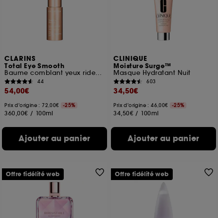
ou en magasin. Pour refuser tous les cookies, cliques
sur "continuer sans accepter". Voous pouvez à tout
moment choisir de retirer votrte consentement. Si vous
souhaitez obtenir plus d'information sur les cookies
utilisés,
cliquez
ici
.
CLARINS
CLINIQUE
Total Eye Smooth
Moisture Surge™
Baume comblant yeux rides et fermeté
Masque Hydratant Nuit
44
603
54,00€
34,50€
Prix d'origine : 72,00€
-25%
Prix d'origine : 46,00€
-25%
360,00€
/
100ml
34,50€
/
100ml
Ajouter au panier
Ajouter au panier
Offre fidélité web
Offre fidélité web