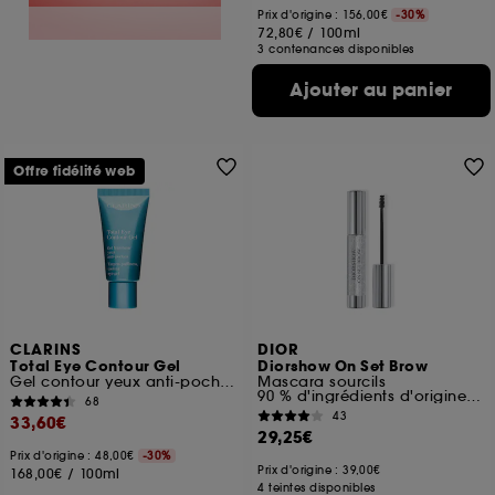
Prix d'origine : 156,00€
-30%
72,80€
/
100ml
3 contenances disponibles
Ajouter au panier
Offre fidélité web
CLARINS
DIOR
Total Eye Contour Gel
Diorshow On Set Brow
Gel contour yeux anti-poches anti-cernes
Mascara sourcils
90 % d'ingrédients d'origine naturelle
68
43
33,60€
29,25€
Prix d'origine : 48,00€
-30%
Prix d'origine : 39,00€
168,00€
/
100ml
4 teintes disponibles