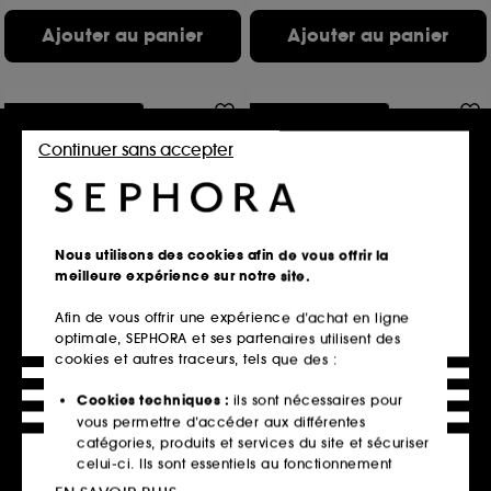
Ajouter au panier
Ajouter au panier
Offre fidélité web
Offre fidélité web
Continuer sans accepter
Nous utilisons des cookies afin de vous offrir la
meilleure expérience sur notre site.
SHISEIDO
CACHAREL
Crème Solaire Visage
Yes I Am Bloom Up
Afin de vous offrir une expérience d’achat en ligne
SPF50+
Eau de Parfum Fleurie et Fruitée
Crème solaire
optimale, SEPHORA et ses partenaires utilisent des
176
cookies et autres traceurs, tels que des :
59
57,40€
32,20€
Prix d'origine : 82,00€
-30%
Cookies techniques :
ils sont nécessaires pour
Prix d'origine : 46,00€
-30%
114,80€
/
100ml
vous permettre d’accéder aux différentes
64,40€
/
100ml
2 contenances disponibles
catégories, produits et services du site et sécuriser
celui-ci. Ils sont essentiels au fonctionnement
Ajouter au panier
Ajouter au panier
technique du site et ne peuvent être désactivés.