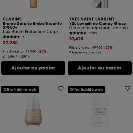
CLARINS
YVES SAINT LAURENT
Brume Solaire Embellissante
YSL Loveshine Candy Glaze
SPF50+
Gloss effet repulpant en stick
Très Haute Protection Corps
2589
6
37,42€
32,25€
Prix d'origine : 49,90€
-25%
Prix d'origine : 43,00€
-25%
9 teintes disponibles
21,50€
/
100ml
Ajouter au panier
Ajouter au panier
Offre fidélité web
Offre fidélité web