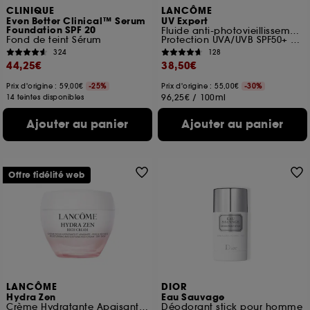
CLINIQUE
LANCÔME
Even Better Clinical™ Serum
UV Expert
Foundation SPF 20
Fluide anti-photovieillissement
Fond de teint Sérum
Protection UVA/UVB SPF50+ PA++++
324
128
44,25€
38,50€
Prix d'origine : 59,00€
-25%
Prix d'origine : 55,00€
-30%
96,25€
/
100ml
14 teintes disponibles
Ajouter au panier
Ajouter au panier
Offre fidélité web
LANCÔME
DIOR
Hydra Zen
Eau Sauvage
Crème Hydratante Apaisante Spéciale Peaux Sèches
Déodorant stick pour homme