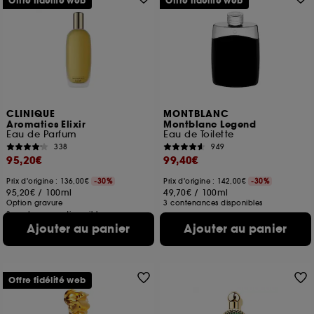
Offre fidélité web
Offre fidélité web
CLINIQUE
MONTBLANC
Aromatics Elixir
Montblanc Legend
Eau de Parfum
Eau de Toilette
338
949
95,20€
99,40€
Prix d'origine : 136,00€
-30%
Prix d'origine : 142,00€
-30%
95,20€
/
100ml
49,70€
/
100ml
Option gravure
3 contenances disponibles
3 contenances disponibles
Ajouter au panier
Ajouter au panier
Offre fidélité web