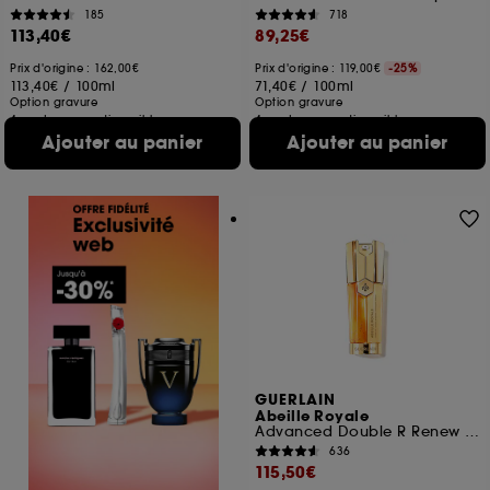
185
718
113,40€
89,25€
Prix d'origine : 162,00€
Prix d'origine : 119,00€
-25%
113,40€
/
100ml
71,40€
/
100ml
Option gravure
Option gravure
4 contenances disponibles
4 contenances disponibles
Ajouter au panier
Ajouter au panier
GUERLAIN
Abeille Royale
Advanced Double R Renew Et Repair Serum
636
115,50€