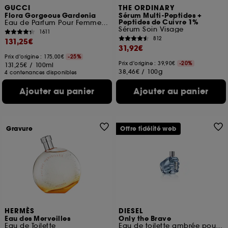
GUCCI
THE ORDINARY
Flora Gorgeous Gardenia
Sérum Multi-Peptides +
Peptides de Cuivre 1%
Eau de Parfum Pour Femme Florale et Fruitée
Sérum Soin Visage
1611
812
131,25€
31,92€
Prix d'origine : 175,00€
-25%
Prix d'origine : 39,90€
-20%
131,25€
/
100ml
38,46€
/
100g
4 contenances disponibles
Ajouter au panier
Ajouter au panier
Gravure
Offre fidélité web
HERMÈS
DIESEL
Eau des Merveilles
Only the Brave
Eau de Toilette
Eau de toilette ambrée pour homme