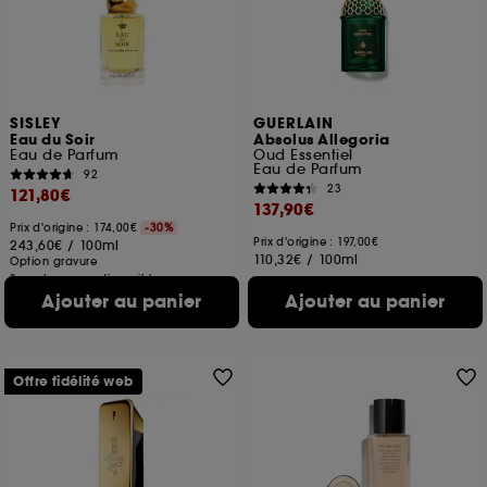
SISLEY
GUERLAIN
Eau du Soir
Absolus Allegoria
Eau de Parfum
Oud Essentiel
Eau de Parfum
92
23
121,80€
137,90€
Prix d'origine : 174,00€
-30%
Prix d'origine : 197,00€
243,60€
/
100ml
110,32€
/
100ml
Option gravure
3 contenances disponibles
Ajouter au panier
Ajouter au panier
Offre fidélité web