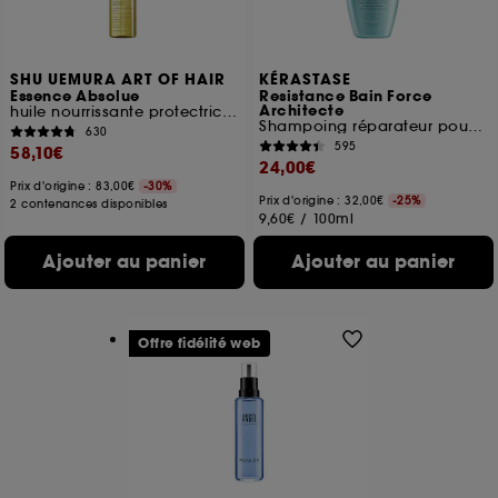
SHU UEMURA ART OF HAIR
KÉRASTASE
Essence Absolue
Resistance Bain Force
Architecte
huile nourrissante protectrice pour cheveux
Shampoing réparateur pour cheveux abîmés
630
595
58,10€
24,00€
Prix d'origine : 83,00€
-30%
Prix d'origine : 32,00€
-25%
2 contenances disponibles
9,60€
/
100ml
Ajouter au panier
Ajouter au panier
Offre fidélité web