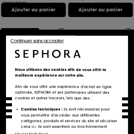
Option gravure
2 contenances disponibles
2 contenances disponibles
Ajouter au panier
Ajouter au panier
Offre fidélité web
Continuer sans accepter
Nous utilisons des cookies afin de vous offrir la
meilleure expérience sur notre site.
KÉRASTASE
CHANEL
Chroma Absolu
CHANCE EAU TENDRE
Afin de vous offrir une expérience d’achat en ligne
Shampoing Bain Chroma Respect
Eau De Parfum Vaporisateur
optimale, SEPHORA et ses partenaires utilisent des
590
364
cookies et autres traceurs, tels que des :
25,50€
114,00€
Prix d'origine : 34,00€
-25%
Cookies techniques :
ils sont nécessaires pour
Prix d'origine : 152,00€
10,20€
/
100ml
228,00€
/
100ml
vous permettre d’accéder aux différentes
2 contenances disponibles
catégories, produits et services du site et sécuriser
celui-ci. Ils sont essentiels au fonctionnement
Ajouter au panier
Ajouter au panier
technique du site et ne peuvent être désactivés.