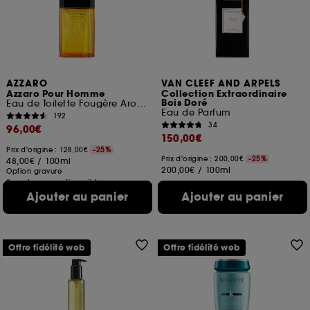
ou en magasin. Pour refuser tous les cookies, cliques
sur "continuer sans accepter". Voous pouvez à tout
moment choisir de retirer votrte consentement. Si vous
souhaitez obtenir plus d'information sur les cookies
utilisés,
cliquez
ici
.
AZZARO
VAN CLEEF AND ARPELS
Azzaro Pour Homme
Collection Extraordinaire
Bois Doré
Eau de Toilette Fougère Aromatique
Eau de Parfum
192
34
96,00€
150,00€
Prix d'origine : 128,00€
-25%
Prix d'origine : 200,00€
-25%
48,00€
/
100ml
200,00€
/
100ml
Option gravure
2 contenances disponibles
Ajouter au panier
Ajouter au panier
Offre fidélité web
Offre fidélité web