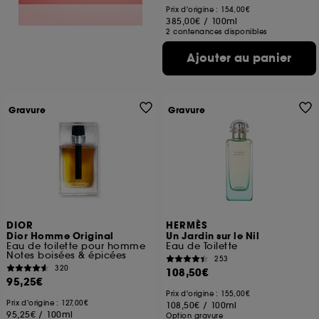
Prix d'origine : 154,00€
385,00€
/
100ml
2 contenances disponibles
Ajouter au panier
Gravure
Gravure
DIOR
HERMÈS
Dior Homme Original
Un Jardin sur le Nil
Eau de toilette pour homme
Eau de Toilette
Notes boisées & épicées
253
320
108,50€
95,25€
Prix d'origine : 155,00€
Prix d'origine : 127,00€
108,50€
/
100ml
95,25€
/
100ml
Option gravure