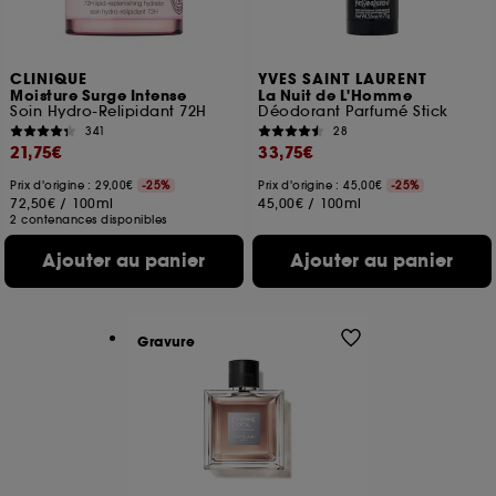
CLINIQUE
YVES SAINT LAURENT
Moisture Surge Intense
La Nuit de L'Homme
Soin Hydro-Relipidant 72H
Déodorant Parfumé Stick
341
28
21,75€
33,75€
Prix d'origine : 29,00€
-25%
Prix d'origine : 45,00€
-25%
72,50€
/
100ml
45,00€
/
100ml
2 contenances disponibles
Ajouter au panier
Ajouter au panier
Gravure