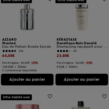
Offre fidélité web
Offre fidélité web
AZZARO
KÉRASTASE
Wanted
Densifique Bain Densité
Eau de Parfum Boisée Épicée
Shampoing repulpant pour cheveux en perte de densité
226
411
64,50€
23,80€
Prix d'origine : 86,00€
-25%
Prix d'origine : 34,00€
-30%
129,00€
/
100ml
9,52€
/
100ml
2 contenances disponibles
Ajouter au panier
Ajouter au panier
Offre fidélité web