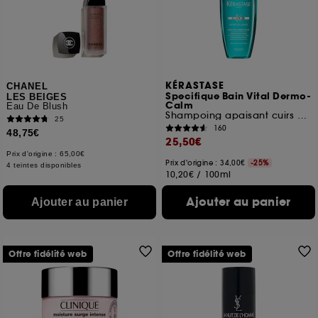
ou en magasin. Pour refuser tous les cookies, cliques
sur "continuer sans accepter". Voous pouvez à tout
moment choisir de retirer votrte consentement. Si vous
souhaitez obtenir plus d'information sur les cookies
utilisés,
cliquez
ici
.
KÉRASTASE
CHANEL
Specifique Bain Vital Dermo-
LES BEIGES
Calm
Eau De Blush
Shampoing apaisant cuirs chevelus sensibles
25
160
48,75€
25,50€
Prix d'origine : 65,00€
Prix d'origine : 34,00€
-25%
4 teintes disponibles
10,20€
/
100ml
Ajouter au panier
Ajouter au panier
Offre fidélité web
Offre fidélité web