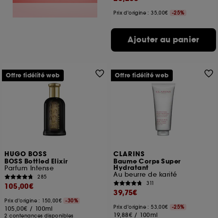
Prix d'origine : 35,00€
-25%
Ajouter au panier
Offre fidélité web
Offre fidélité web
HUGO BOSS
CLARINS
BOSS Bottled Elixir
Baume Corps Super
Hydratant
Parfum Intense
Au beurre de karité
285
311
105,00€
39,75€
Prix d'origine : 150,00€
-30%
Prix d'origine : 53,00€
-25%
105,00€
/
100ml
19,88€
/
100ml
2 contenances disponibles