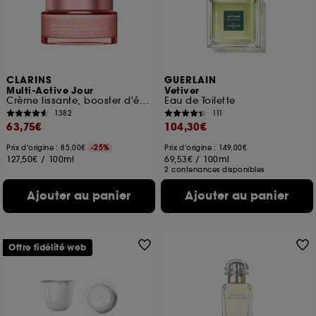
CLARINS
GUERLAIN
Multi-Active Jour
Vetiver
Crème lissante, booster d'éclat, toutes peaux
Eau de Toilette
1382
111
63,75€
104,30€
Prix d'origine : 85,00€
-25%
Prix d'origine : 149,00€
127,50€
/
100ml
69,53€
/
100ml
2 contenances disponibles
Ajouter au panier
Ajouter au panier
Offre fidélité web