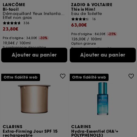
LANCÔME
ZADIG & VOLTAIRE
Bi-facil
This is Him!
Démaquillant Yeux Instantané
Eau de Toilette
Effet non gras
16
336
63,00€
23,80€
Prix d'origine : 84,00€
-25%
Prix d'origine : 34,00€
-30%
126,00€
/
100ml
19,04€
/
100ml
Option gravure
2 contenances disponibles
3 contenances disponibles
Ajouter au panier
Ajouter au panier
Offre fidélité web
Offre fidélité web
CLARINS
CLARINS
Extra-Firming Jour SPF 15
Hydra-Essentiel [HA²+
rechargeable
POLYPHENOLS]