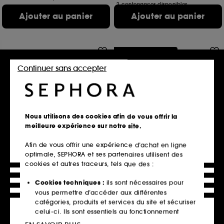
2 contenances disponibles
Ajouter au panier
Ajouter au panier
Offre fidélité web
Continuer sans accepter
Nous utilisons des cookies afin de vous offrir la
meilleure expérience sur notre site.
ARMANI
KÉRASTASE
Sì Passione Red Musk
Resistance Masque Force
Afin de vous offrir une expérience d’achat en ligne
Architecte
Eau de parfum florale fruitée musquée
Masque reconstructeur pour cheveux abîmés
optimale, SEPHORA et ses partenaires utilisent des
127
cookies et autres traceurs, tels que des :
331
95,90€
37,80€
Prix d'origine : 137,00€
Cookies techniques :
ils sont nécessaires pour
Prix d'origine : 54,00€
-30%
191,80€
/
100ml
vous permettre d’accéder aux différentes
18,90€
/
100ml
3 contenances disponibles
catégories, produits et services du site et sécuriser
celui-ci. Ils sont essentiels au fonctionnement
Ajouter au panier
Ajouter au panier
technique du site et ne peuvent être désactivés.