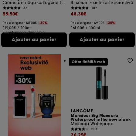
Crème anti-âge collagène fermeté
Bi-sérum « anti-soif » suractivé
33
109
59,50€
48,30€
Prix d'origine : 85,00€
-30%
Prix d'origine : 69,00€
-30%
119,00€
/
100ml
161,00€
/
100ml
2 contenances disponibles
Ajouter au panier
Ajouter au panier
Offre fidélité web
LANCÔME
Monsieur Big Mascara
Waterproof is the new black
Mascara Waterproof
2031
26,25€