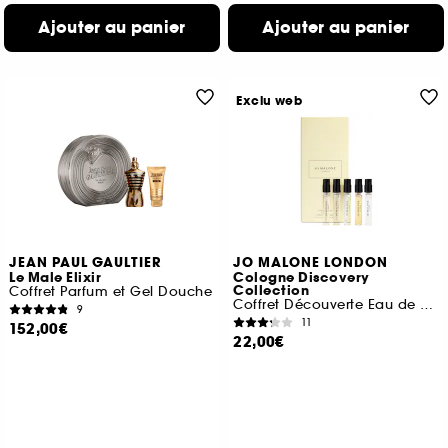
Ajouter au panier
Ajouter au panier
Exclu web
JEAN PAUL GAULTIER
JO MALONE LONDON
Le Male Elixir
Cologne Discovery
Collection
Coffret Parfum et Gel Douche
Coffret Découverte Eau de Cologne
9
11
152,00€
22,00€