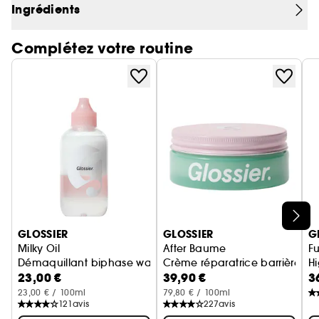
Ingrédients
- Complexe floral blanc : Éclaircit et réduit
l'apparence des cernes.
Complétez votre routine
- Microalgues arctiques + Niacinamide : Réduit
visiblement les poches et atténue l'apparence
des ridules.
Ignorer le carrousel produits
GLOSSIER
GLOSSIER
G
Milky Oil
After Baume
F
Démaquillant biphase waterproof
Crème réparatrice barrière hy
Hi
23,00 €
39,90 €
3
23,00 € / 100ml
79,80 € / 100ml
121
avis
227
avis