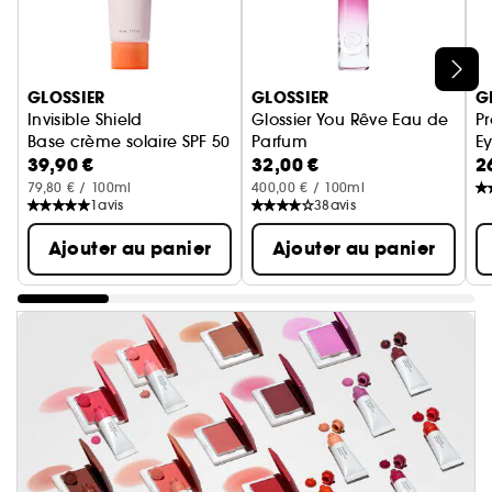
Ignorer le carrousel produits
GLOSSIER
GLOSSIER
G
Invisible Shield
Glossier You Rêve Eau de
Pr
Base crème solaire SPF 50
Parfum
Ey
39,90 €
32,00 €
2
79,80 € / 100ml
400,00 € / 100ml
1
avis
38
avis
Ajouter au panier
Ajouter au panier