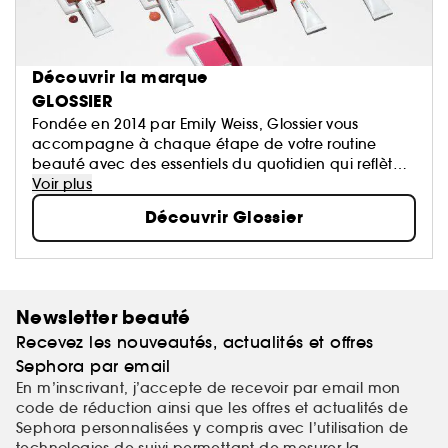
Découvrir la marque
GLOSSIER
Fondée en 2014 par Emily Weiss, Glossier vous
accompagne à chaque étape de votre routine
beauté avec des essentiels du quotidien qui reflètent
sa philosophie : la peau d’abord, le maquillage
Voir plus
ensuite.
Découvrir Glossier
Newsletter beauté
Recevez les nouveautés, actualités et offres
Sephora par email
En m’inscrivant, j’accepte de recevoir par email mon
code de réduction ainsi que les offres et actualités de
Sephora personnalisées y compris avec l’utilisation de
technologies de suivi permettant de mesurer la