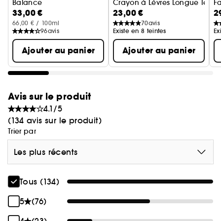
Balance
Crayon à Lèvres Longue Tenue
F
33,00 €
23,00 €
2
Gel-crème anti-brillance
66,00 € / 100ml
70
avis
96
avis
Existe en 8 teintes
Ex
Ajouter au panier
Ajouter au panier
Avis sur le produit
4.1/5
(134 avis sur le produit)
Trier par
Les plus récents
Tous (134)
5
(76)