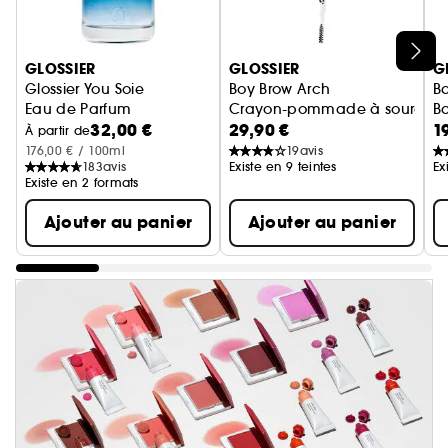
Ignorer le carrousel produits
GLOSSIER
GLOSSIER
G
Glossier You Soie
Boy Brow Arch
B
Eau de Parfum
Crayon-pommade à sourcils l
B
32,00 €
29,90 €
1
À partir de
176,00 € / 100ml
19
avis
183
avis
Existe en 9 teintes
Ex
Existe en 2 formats
Ajouter au panier
Ajouter au panier