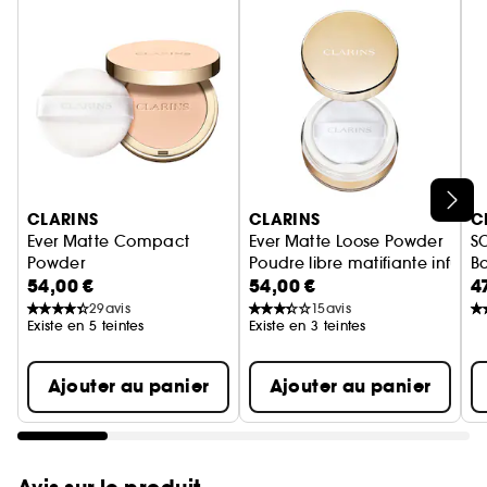
Ignorer le carrousel produits
CLARINS
CLARINS
C
Ever Matte Compact
Ever Matte Loose Powder
S
Powder
Poudre libre matifiante infusé
Ba
54,00 €
54,00 €
4
Poudre Compacte Matifiante Infusée Au Lait De Pêcher
29
avis
15
avis
Existe en 5 teintes
Existe en 3 teintes
Ajouter au panier
Ajouter au panier