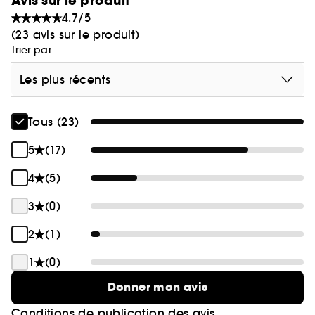
Avis sur le produit
4.7/5
(23 avis sur le produit)
Trier par
Les plus récents
Tous (23)
5
(17)
4
(5)
3
(0)
2
(1)
1
(0)
Donner mon avis
Conditions de publication des avis