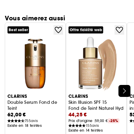
Vous aimerez aussi
Best seller
Offre fidélité web
Ignorer le carrousel produits
CLARINS
CLARINS
C
Double Serum Fond de
Skin Illusion SPF 15
P
Teint
Fond de Teint Naturel Hydratat
i
62,00 €
44,25 €
5
Fond de teint Serum
Pi
755
avis
Prix d'origine :
59,00 €
-25%
Existe en 18 teintes
155
avis
Existe en 14 teintes