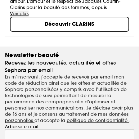
amour. L’amour et le respect de Jacques Courtin-
Clarins pour la beauté des femmes, depuis
l'ouverture du premier Institut Clarins à Paris en 1954.
Voir plus
N°1 Européen des soins de beauté haut de
Découvrir CLARINS
gamme...
Newsletter beauté
Recevez les nouveautés, actualités et offres
Sephora par email
En m’inscrivant, j’accepte de recevoir par email mon
code de réduction ainsi que les offres et actualités de
Sephora personnalisées y compris avec l’utilisation de
technologies de suivi permettant de mesurer la
performance des campagnes afin d'optimiser et
personnaliser nos communications. Je déclare avoir plus
de 16 ans et je consens au traitement de mes
données
personnelles
et accepte la
politique de confidentialité
.
Adresse e-mail