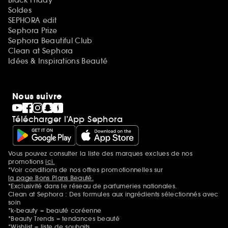
Soldes
SEPHORA edit
Sephora Prize
Sephora Beautiful Club
Clean at Sephora
Idées & Inspirations Beauté
Nous suivre
Télécharger l’App Sephora
Vous pouvez consulter la liste des marques exclues de nos
Mentions additionnelles
promotions
ici.
*Voir conditions de nos offres promotionnelles sur
la page Bons Plans Beauté.
*Exclusivité dans le réseau de parfumeries nationales.
Clean at Sephora : Des formules aux ingrédients sélectionnés avec
soin
*k-beauty = beauté coréenne
*Beauty Trends = tendances beauté
*Wishlist = liste de souhaits