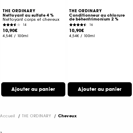
THE ORDINARY
THE ORDINARY
Nettoyant au sulfate 4 %
Conditionneur au chlorure
de béhentrimonium 2 %
Nettoyant corps et cheveux
14
16
10,90€
10,90€
4,54€
/
100ml
4,54€
/
100ml
Ajouter au panier
Ajouter au panier
Accueil
THE ORDINARY
Cheveux