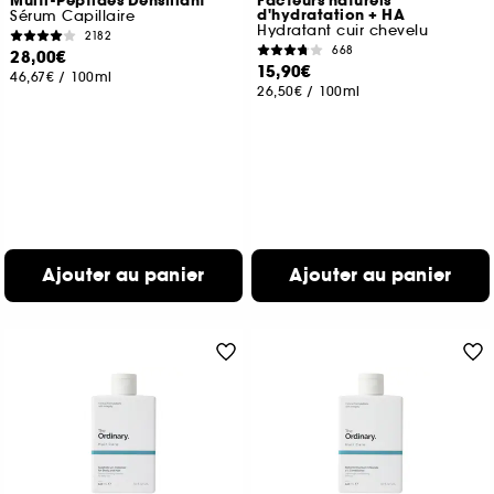
Multi-Peptides Densifiant
Facteurs naturels
d'hydratation + HA
Sérum Capillaire
Hydratant cuir chevelu
2182
668
28,00€
15,90€
46,67€
/
100ml
26,50€
/
100ml
Ajouter au panier
Ajouter au panier