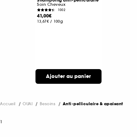
Shampoing anti-pelliculaire
Soin Cheveux
1002
41,00€
13,67€
/
100g
Ajouter au panier
Accueil
OUAI
Besoins
Anti-pelliculaire & apaisant
1