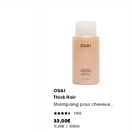
OUAI
Thick Hair
Shampoing pour cheveux épais
1190
33,00€
11,00€
/
100ml