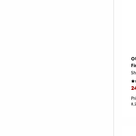
O
Fi
2
Pr
8,