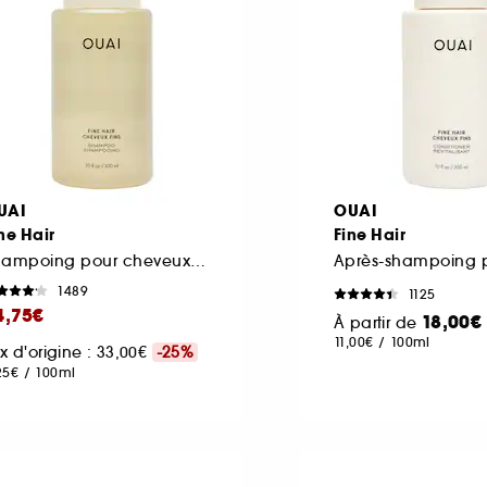
UAI
OUAI
ne Hair
Fine Hair
Shampoing pour cheveux fins
1489
1125
4,75€
18,00€
À partir de
11,00€
/
100ml
ix d'origine : 33,00€
-25%
25€
/
100ml