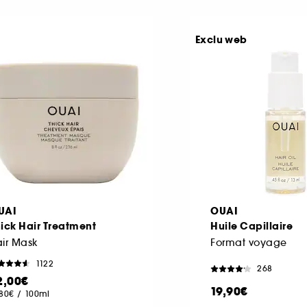
Exclu web
UAI
OUAI
ick Hair Treatment
Huile Capillaire
ir Mask
Format voyage
1122
268
2,00€
19,90€
,80€
/
100ml