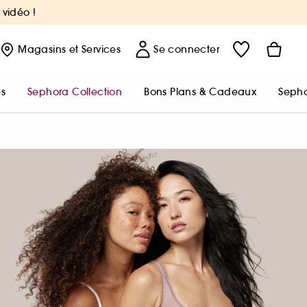
 vidéo !
Magasins
et Services
Se connecter
s
Sephora Collection
Bons Plans & Cadeaux
Sepho