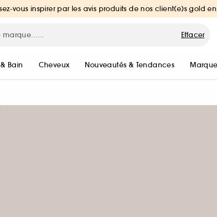
sez-vous inspirer par les avis produits de nos client(e)s gold en
Effacer
 & Bain
Cheveux
Nouveautés & Tendances
Marque