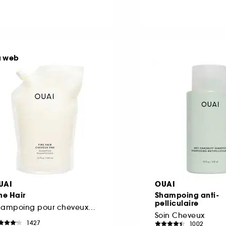
u web
UAI
OUAI
ne Hair
Shampoing anti-
pelliculaire
Shampoing pour cheveux fins Recharge
Soin Cheveux
1427
1002