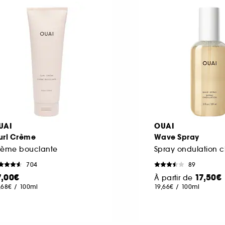
UAI
OUAI
url Crème
Wave Spray
rème bouclante
Spray ondulation 
704
89
7,00€
17,50€
À partir de
,68€
/
100ml
19,66€
/
100ml