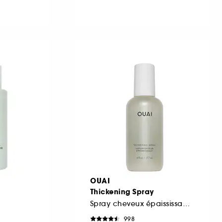
OUAI
Thickening Spray
Spray cheveux épaississant et volumateur
998