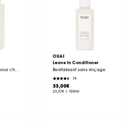
OUAI
Leave In Conditioner
Après-shampoing pour cheveux fins
Revitalisant sans rinçage
79
33,00€
23,57€
/
100ml