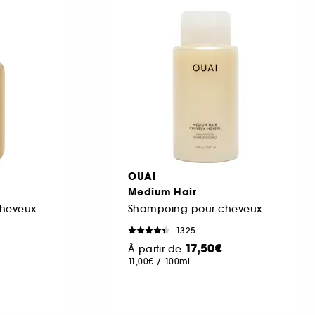
OUAI
Medium Hair
cheveux
Shampoing pour cheveux moyens
1325
17,50€
À partir de
11,00€
/
100ml