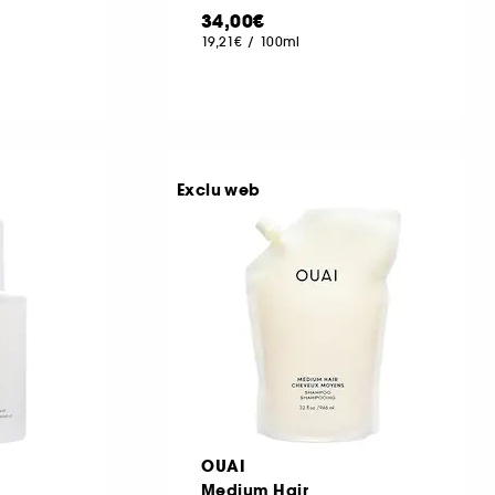
34,00€
19,21€
/
100ml
Exclu web
OUAI
Medium Hair