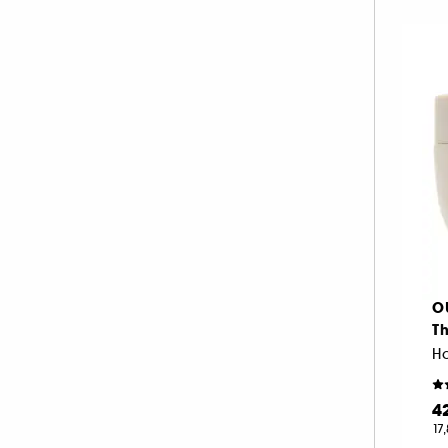
O
Th
Ha
4
17