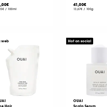
1,00€
41,00€
45€
/
100ml
13,67€
/
100g
u web
Hot on social
UAI
OUAI
ne Hair
Scalp Serum