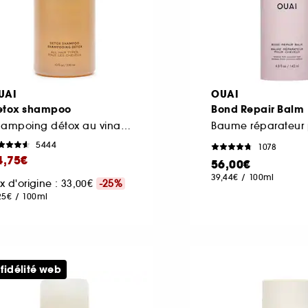
UAI
OUAI
etox shampoo
Bond Repair Balm
Shampoing détox au vinaigre de cidre
5444
1078
4,75€
56,00€
39,44€
/
100ml
ix d'origine : 33,00€
-25%
25€
/
100ml
 fidélité web