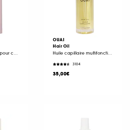
OUAI
Hair Oil
Baume réparateur pour cheveux abîmés
Huile capillaire multifonction
3104
35,00€