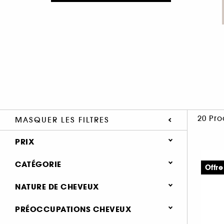
20 Pro
MASQUER LES FILTRES
PRIX
CATÉGORIE
Offre
Cheveux
NATURE DE CHEVEUX
Besoins (20)
Secs (11)
PRÉOCCUPATIONS CHEVEUX
Hydratation & nutrition (13)
Frisés, Crépus (9)