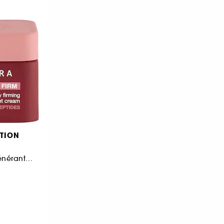
TION
Crème de nuit régénérante raffermissante aux peptides