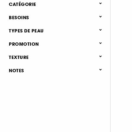
CATÉGORIE
Soin Visage
BESOINS
Type de soin
Soin hydratant & nourrissant (1)
TYPES DE PEAU
Crème de jour (9)
Soin raffermissant & liftant (1)
Peau grasse (1)
PROMOTION
Crème de nuit (1)
Soin regénérant (1)
Peau mixte (1)
0 (1)
Sérum (7)
TEXTURE
Peau normale (1)
Contour des yeux (2)
Peau sèche (1)
Crème (1)
NOTES
Soin des lèvres (8)
Peau sensible (1)
& plus (1)
Tous type de peau (1)
Gommage & peeling visage (4)
& plus (1)
Huile visage (1)
& plus (1)
Soin ciblé (2)
& plus (1)