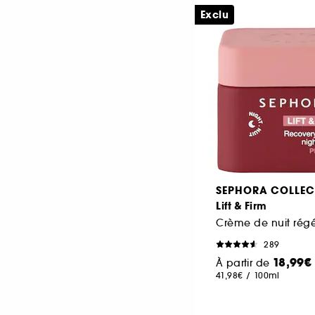
Exclu
SEPHORA COLLEC
Lift & Firm
289
18,99€
À partir de
41,98€
/
100ml