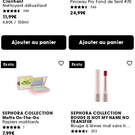
Clarifiant
Pinceau Pro Fond de Teint #70
Nettoyant détoxifiant
566
396
24,99€
11,99€
4,80€
/
100ml
Ajouter au panier
Ajouter au panier
Exclu
Exclu
SEPHORA COLLECTION
SEPHORA COLLECTION
Matte On-The-Go
ROUGE IS NOT MY NAME NO
TRANSFER
Papiers matifiants
Rouge à lèvres mat sans transfert
1
203
7,99€