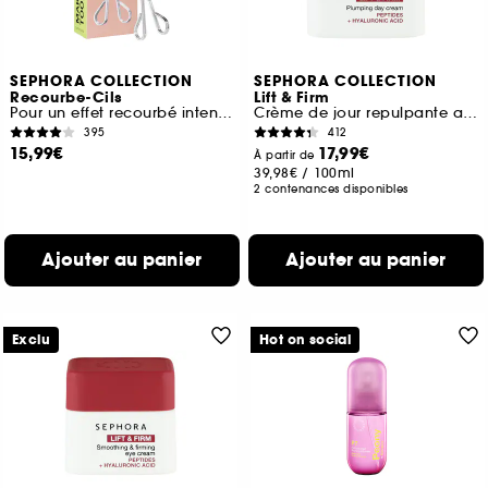
SEPHORA COLLECTION
SEPHORA COLLECTION
Recourbe-Cils
Lift & Firm
Pour un effet recourbé intense
Crème de jour repulpante aux peptides et à l'acide hyaluronique
395
412
15,99€
17,99€
À partir de
39,98€
/
100ml
2 contenances disponibles
Ajouter au panier
Ajouter au panier
Exclu
Hot on social