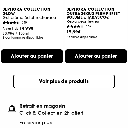
SEPHORA COLLECTION
SEPHORA COLLECTION
GLOW
OUTRAGEOUS PLUMP EFFET
VOLUME x TABASCO®
Gel-crème éclat rechargeable à la vitamine C et à l'acide polyglutamique
Repulpeur lèvres
319
259
14,99€
À partir de
15,99€
33,98€
/
100ml
2 teintes disponibles
2 contenances disponibles
Ajouter au panier
Ajouter au panier
Voir plus de produits
Retrait en magasin
Click & Collect en 2h offert
En savoir plus