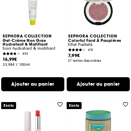
SEPHORA COLLECTION
SEPHORA COLLECTION
Gel-Crème Non Gras
Colorful Fard À Paupières
Hydratant & Matifiant
Effet Pailleté
Soin hydratant & matifiant
418
403
7,99€
16,99€
27 teintes disponibles
33,98€
/
100ml
Ajouter au panier
Ajouter au panier
Exclu
Exclu