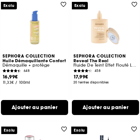
Exclu
Exclu
SEPHORA COLLECTION
SEPHORA COLLECTION
Huile Démaquillante Confort
Reveal The Real
Démaquille + protège
Fluide De Teint Effet Flouté Lumineux
648
458
16,99€
17,99€
11,33€
/
100ml
20 teintes disponibles
Ajouter au panier
Ajouter au panier
Exclu
Exclu