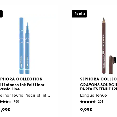
u
Exclu
EPHORA COLLECTION
SEPHORA COLLEC
H Intense Ink Felt Liner
CRAYONS SOURCI
assic Line
PARFAITS TENUE 12
Eyeliner Feutre Precis et Intense
Longue Tenue
750
201
3,99€
9,99€