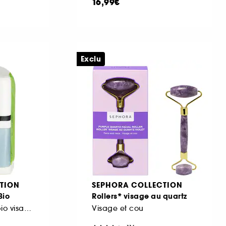
16,99€
Exclu
TION
SEPHORA COLLECTION
Bio
Rollers* visage au quartz
Disques de coton bio visage, yeux et cou
Visage et cou