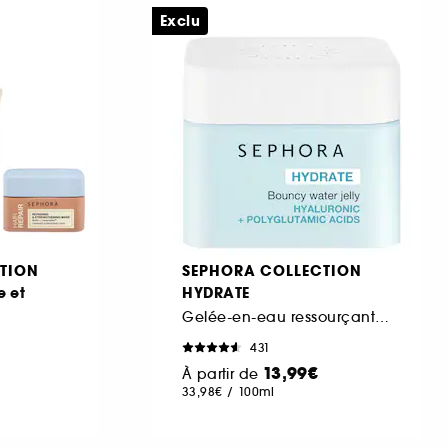
Exclu
TION
SEPHORA COLLECTION
e et
HYDRATE
Gelée-en-eau ressourçante à l'Acide hyaluronique et polyglutamique
431
13,99€
À partir de
33,98€
/
100ml