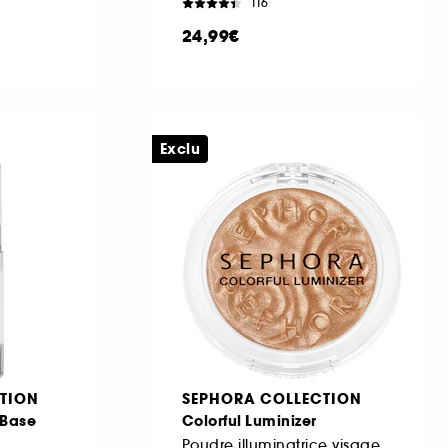
116
24,99€
Exclu
TION
SEPHORA COLLECTION
 Base
Colorful Luminizer
Poudre illuminatrice visage