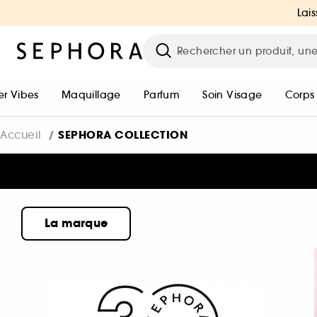
Lais
r Vibes
Maquillage
Parfum
Soin Visage
Corps
SEPHORA COLLECTION
Accueil
La marque