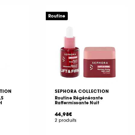
Routine
TION
SEPHORA COLLECTION
LS
Routine Régénérante
H
Raffermissante Nuit
44,98€
2 produits