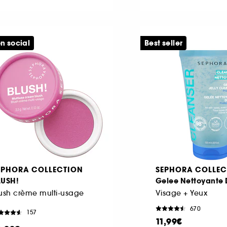
n social
Best seller
EPHORA COLLECTION
SEPHORA COLLEC
LUSH!
Gelee Nettoyante
ush crème multi-usage
Visage + Yeux
670
157
11,99€