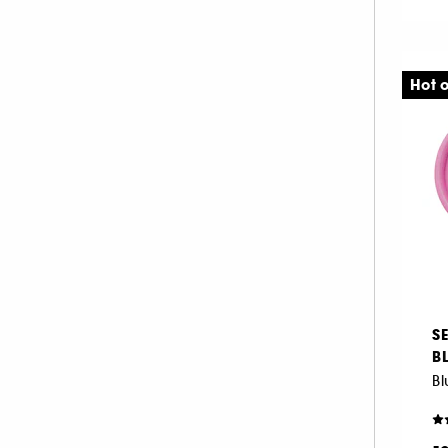
Hot o
S
B
Bl