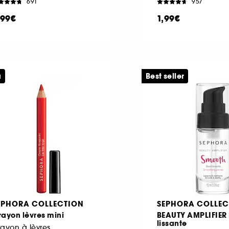
691
957
,99€
1,99€
u
Best seller
EPHORA COLLECTION
SEPHORA COLLEC
ayon lèvres mini
BEAUTY AMPLIFIER
lissante
ayon à lèvres