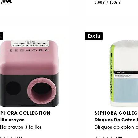
3,99€
8,88€
/
100ml
u
Exclu
EPHORA COLLECTION
SEPHORA COLLEC
ille crayon
Disques De Coton 
ille crayon 3 tailles