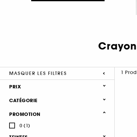
Crayons
1 Prod
MASQUER LES FILTRES
PRIX
CATÉGORIE
Maquillage
PROMOTION
Sourcils
0 (1)
Crayons et poudre sourcils (1)