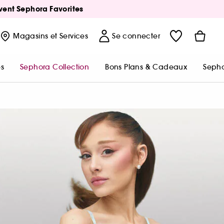
Avent Sephora Favorites
Magasins
et Services
Se connecter
s
Sephora Collection
Bons Plans & Cadeaux
Sepho