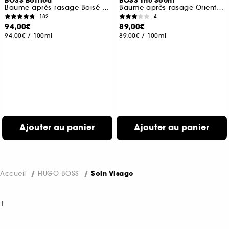
BOSS Bottled
BOSS The Scent
Baume après-rasage Boisé et Oriental
Baume après-rasage Oriental et Boisé
182
4
94,00€
89,00€
94,00€
/
100ml
89,00€
/
100ml
Ajouter au panier
Ajouter au panier
Accueil
HUGO BOSS
Soin Visage
1