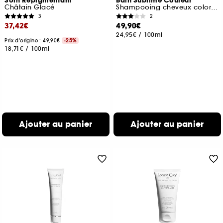
Soin Repigmentant
Bain Sublime Couleur
Châtain Glacé
Shampooing cheveux colorés
3
2
37,42€
49,90€
24,95€
/
100ml
Prix d'origine : 49,90€
-25%
18,71€
/
100ml
Ajouter au panier
Ajouter au panier