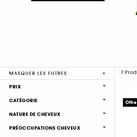
7 Prod
MASQUER LES FILTRES
PRIX
CATÉGORIE
Offre
Cheveux
NATURE DE CHEVEUX
Besoins
Normaux (6)
PRÉOCCUPATIONS CHEVEUX
Hydratation & nutrition (11)
Fins, plats (5)