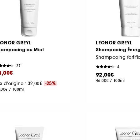
EONOR GREYL
LEONOR GREYL
hampooing au Miel
Shampooing Énerg
37
4
4,00€
92,00€
46,00€
/
100ml
ix d'origine : 32,00€
-25%
,00€
/
100ml