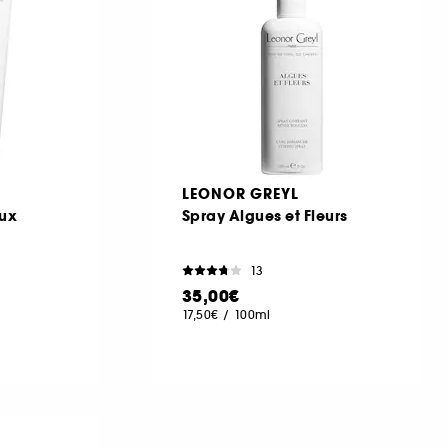
LEONOR GREYL
aux
Spray Algues et Fleurs
13
35,00€
17,50€
/
100ml