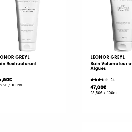
EONOR GREYL
LEONOR GREYL
in Restructurant
Bain Volumateur 
Algues
6,50€
24
,25€
/
100ml
47,00€
23,50€
/
100ml