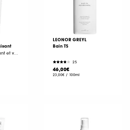
LEONOR GREYL
isant
Bain TS
Shampooing fortifiant et volumateur
25
46,00€
23,00€
/
100ml