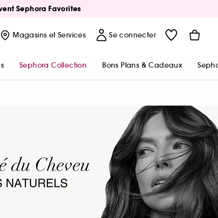
Avent Sephora Favorites
Magasins
et Services
Se connecter
s
Sephora Collection
Bons Plans & Cadeaux
Sepho