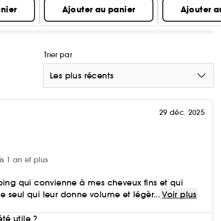
nier
Ajouter au panier
Ajouter a
Trier par
Les plus récents
29 déc. 2025
is 1 an et plus
oing qui convienne à mes cheveux fins et qui
 le seul qui leur donne volume et légèr...
Voir plus
i
été utile ?