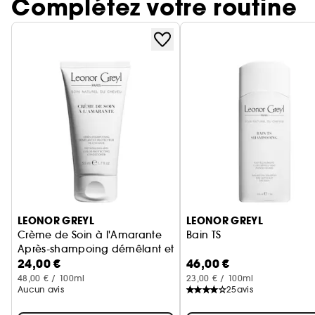
Complétez votre routine
Ignorer le carrousel produits
LEONOR GREYL
LEONOR GREYL
Crème de Soin à l'Amarante
Bain TS
Après-shampoing démêlant et protecteur de couleur
24,00 €
46,00 €
48,00 € / 100ml
23,00 € / 100ml
Aucun avis
25
avis