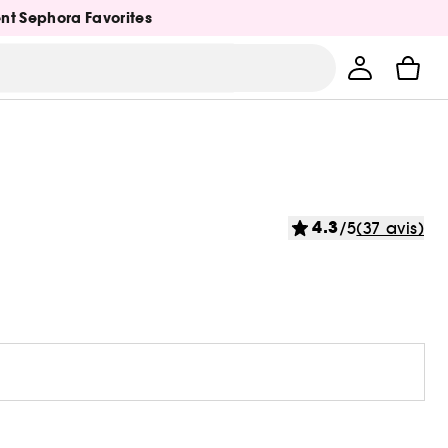
ent Sephora Favorites
4.3
/5
(37 avis)