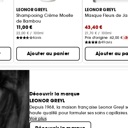
LEONOR GREYL
LEONOR GREYL
Shampooing Crème Moelle
Masque Fleurs de J
de Bambou
11,00 €
43,40 €
Format voyage
22,00 € / 100ml
21,70 € / 100ml
4
avis
Prix d'origine :
62,00 €
-
49
avis
r
Ajouter au panier
Ajouter au pa
Découvrir la marque
LEONOR GREYL
Depuis 1968, la maison française Leonor Greyl 
haute qualité pour formuler ses soins capillaires
beauté du cheveu pour un résultat éclatant. Grâ
Voir plus
famille Greyl innove à travers la création de pr