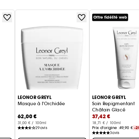
Offre fidélité web
LEONOR GREYL
LEONOR GREYL
Masque à l'Orchidée
Soin Repigmentant
Châtain Glacé
62,00 €
37,42 €
31,00 € / 100ml
18,71 € / 100ml
29
avis
Prix d'origine :
49,90 €
-2
3
avis