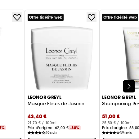
Offre fidélité web
Offre fidélité web
LEONOR GREYL
LEONOR GREYL
Masque Fleurs de Jasmin
Shampooing Rev
43,40 €
51,00 €
21,70 € / 100ml
25,50 € / 100ml
5%
Prix d'origine :
62,00 €
-30%
Prix d'origine :
68,0
49
avis
39
avis