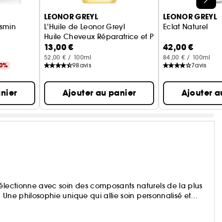
LEONOR GREYL
LEONOR GREYL
asmin
L'Huile de Leonor Greyl
Eclat Naturel
Huile Cheveux Réparatrice et Protectice
13,00 €
42,00 €
52,00 € / 100ml
84,00 € / 100ml
30%
98
avis
7
avis
nier
Ajouter au panier
Ajouter a
sélectionne avec soin des composants naturels de la plus
. Une philosophie unique qui allie soin personnalisé et
ce à son savoir-faire et sa connaissance des plantes, la
oduits non irritants, adaptés à tous types de cheveux et