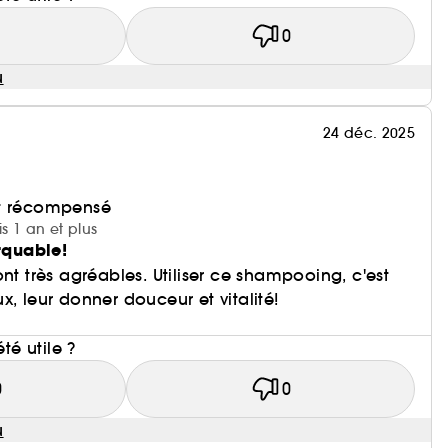
1
0
u
24 déc. 2025
et récompensé
is 1 an et plus
quable!
nt très agréables. Utiliser ce shampooing, c'est
x, leur donner douceur et vitalité!
i
été utile ?
0
0
u