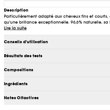
Description
Particulièrement adapté aux cheveux fins et courts,
qu'une brillance exceptionnelle. 96,6% naturelle, sa
véritable miel d'acacia permet un usage quotidien s
Lire la suite
Conseils d'utilisation
Résultats des tests
Compositions
Ingrédients
Notes Olfactives