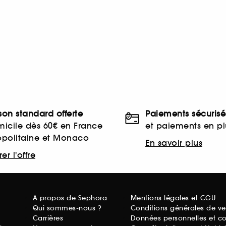
ison standard offerte
Paiements sécurisé
icile dès 60€ en France
et paiements en plu
opolitaine et Monaco
En savoir plus
er l'offre
A propos de Sephora
Mentions légales et CGU
Qui sommes-nous ?
Conditions générales de ve
Carrières
Données personnelles et c