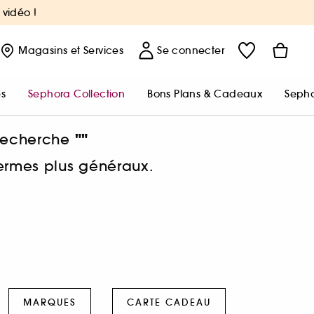
 vidéo !
Magasins
et Services
Se connecter
s
Sephora Collection
Bons Plans & Cadeaux
Sepho
""
 recherche
termes plus généraux.
MARQUES
CARTE CADEAU