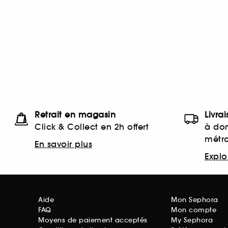
Retrait en magasin
Livra
Click & Collect en 2h offert
à dom
métr
En savoir plus
Explor
Aide
Mon Sephora
FAQ
Mon compte
Moyens de paiement acceptés
My Sephora