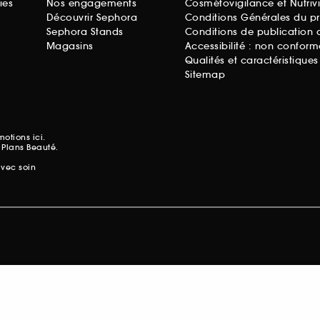
ies
Nos engagements
Cosmétovigilance et Nutriv
Découvrir Sephora
Conditions Générales du p
Sephora Stands
Conditions de publication 
Magasins
Accessibilité : non conform
Qualités et caractéristique
Sitemap
omotions
ici.
 Plans Beauté.
avec soin