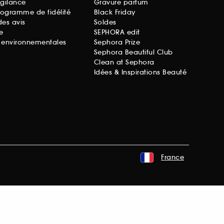
igilance
Gravure parfum
rogramme de fidélité
Black Friday
des avis
Soldes
e
SEPHORA edit
s environnementales
Sephora Prize
Sephora Beautiful Club
Clean at Sephora
Idées & Inspirations Beauté
France